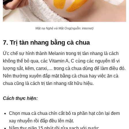
Mặt nạ Nghệ và Mật Ong(nguồn: internet)
7. Trị tàn nhang bằng cà chua
Ức chế sự hình thành Melanin trong trị tàn nhang là cách
không thể bỏ qua, các Vitamin A, C cùng các nguyên tố vi
lượng sắt, kẽm, canxi,… trong cà chua dùng để làm điều đó.
Nên thường xuyên đắp mặt bằng cà chua hay việc ăn cà
chua cũng là cách trị tàn nhang rất hữu hiệu.
Cách thực hiện:
Chọn mua cà chua chín cắt bỏ ra phần hạt còn lại đem
xay nhuyễn rồi đắp đều lên mặt.
Nằm thư giãn 15 phút rồi rửa sạch với nước.