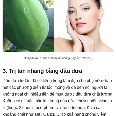
Dùng nhựa Đu Đủ xanh trị tàn nhang ( nguồn: Internet)
3. Trị tàn nhang bằng dầu dừa
Dầu dừa từ lâu đã có tiếng trong làm đẹp cho phụ nữ ở hầu
hết các phương diện từ tóc, móng và da đến nỗi người ta
không ngại chi nhiều tiền để mua được dầu dừa chất lượng.
Không có gì thắc mắc khi trong dầu dừa chứa nhiều vitamin
E (thuộc 2 nhóm Toco-pherol và Toco-trienol), K và các
khoáng chất như sắt , Canxi,…. có khả năng chống viêm