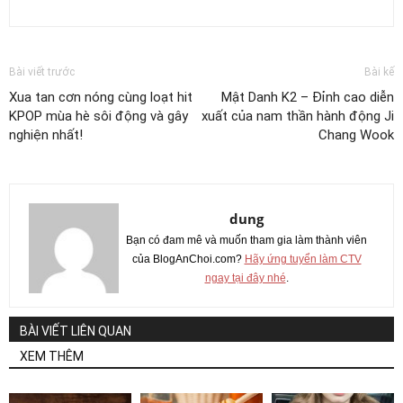
Bài viết trước
Bài kế
Xua tan cơn nóng cùng loạt hit
Mật Danh K2 – Đỉnh cao diễn
KPOP mùa hè sôi động và gây
xuất của nam thần hành động Ji
nghiện nhất!
Chang Wook
dung
Bạn có đam mê và muốn tham gia làm thành viên
của BlogAnChoi.com?
Hãy ứng tuyển làm CTV
ngay tại đây nhé
.
BÀI VIẾT LIÊN QUAN
XEM THÊM