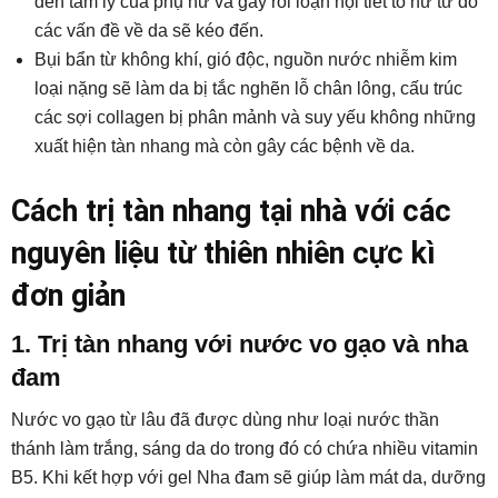
đến tâm lý của phụ nữ và gây rối loạn nội tiết tố nữ từ đó
các vấn đề về da sẽ kéo đến.
Bụi bẩn từ không khí, gió độc, nguồn nước nhiễm kim
loại nặng sẽ làm da bị tắc nghẽn lỗ chân lông, cấu trúc
các sợi collagen bị phân mảnh và suy yếu không những
xuất hiện tàn nhang mà còn gây các bệnh về da.
Cách trị tàn nhang tại nhà với các
nguyên liệu từ thiên nhiên cực kì
đơn giản
1. Trị tàn nhang với nước
vo gạo và nha
đam
Nước vo gạo từ lâu đã được dùng như loại nước thần
thánh làm trắng, sáng da do trong đó có chứa nhiều vitamin
B5. Khi kết hợp với gel Nha đam sẽ giúp làm mát da, dưỡng