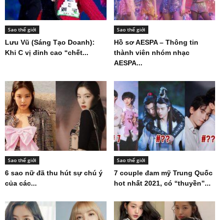
Sao thế giới
Sao thế giới
Lưu Vũ (Sáng Tạo Doanh):
Hồ sơ AESPA – Thông tin
Khi C vị đỉnh cao “chết...
thành viên nhóm nhạc
AESPA...
Sao thế giới
Sao thế giới
6 sao nữ đã thu hút sự chú ý
7 couple đam mỹ Trung Quốc
của các...
hot nhất 2021, có “thuyền”...