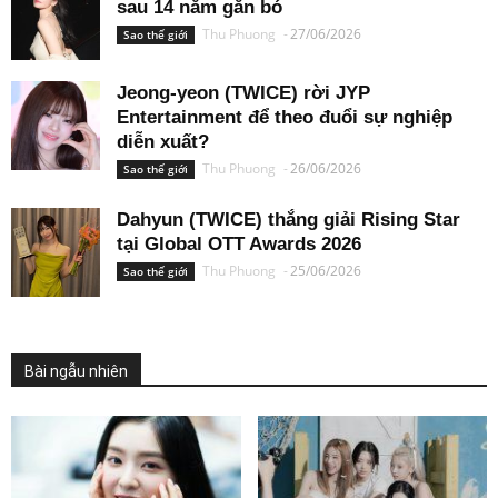
sau 14 năm gắn bó
Thu Phuong
-
27/06/2026
Sao thế giới
Jeong-yeon (TWICE) rời JYP
Entertainment để theo đuổi sự nghiệp
diễn xuất?
Thu Phuong
-
26/06/2026
Sao thế giới
Dahyun (TWICE) thắng giải Rising Star
tại Global OTT Awards 2026
Thu Phuong
-
25/06/2026
Sao thế giới
Bài ngẫu nhiên