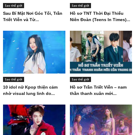
Sao thế giới
Sao thế giới
Sau Bí Mật Nơi Góc Tối, Trần
Hồ sơ TNT Thời Đại Thiếu
Triết Viễn và Từ...
Niên Đoàn (Teens In Times)...
Sao thế giới
Sao thế giới
10 idol nữ Kpop thiện cảm
Hồ sơ Trần Triết Viễn – nam
nhờ visual lung linh do...
thần thanh xuân mới...