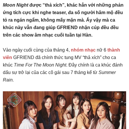
Moon Night
được “thả xích”, khác hẳn với những phản
ứng tích cực khi nghe teaser, đa số người hâm mộ đều
tỏ ra ngán ngẩm, không mấy mặn mà. Ấy vậy mà ca
khúc này vẫn đang giúp GFRIEND nhận cúp đều đều
trên các show âm nhạc cuối tuần tại Hàn.
Vào ngày cuối cùng của tháng 4,
nhóm nhạc
nữ 6
thành
viên
GFRIEND đã chính thức tung MV “thả xích” cho ca
khúc
Time For The Moon Night
. Đây chính là ca khúc đánh
dấu sự trở lại của các cô gái sau 7 tháng kể từ
Summer
Rain.