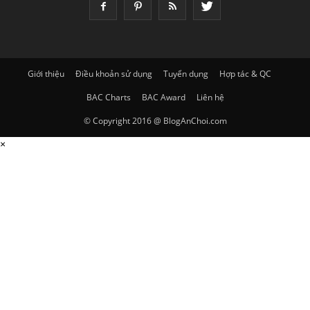
Giới thiệu
Điều khoản sử dụng
Tuyển dụng
Hợp tác & QC
BAC Charts
BAC Award
Liên hệ
© Copyright 2016 @ BlogAnChoi.com
×