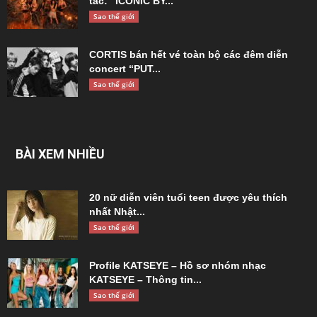
tác: “ICONIC BY...
Sao thế giới
CORTIS bán hết vé toàn bộ các đêm diễn
concert “PUT...
Sao thế giới
BÀI XEM NHIỀU
20 nữ diễn viên tuổi teen được yêu thích
nhất Nhật...
Sao thế giới
Profile KATSEYE – Hồ sơ nhóm nhạc
KATSEYE – Thông tin...
Sao thế giới