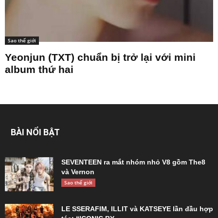
Sao thế giới
Yeonjun (TXT) chuẩn bị trở lại với mini
album thứ hai
BÀI NỔI BẬT
SEVENTEEN ra mắt nhóm nhỏ V8 gồm The8
và Vernon
Sao thế giới
LE SSERAFIM, ILLIT và KATSEYE lần đầu hợp