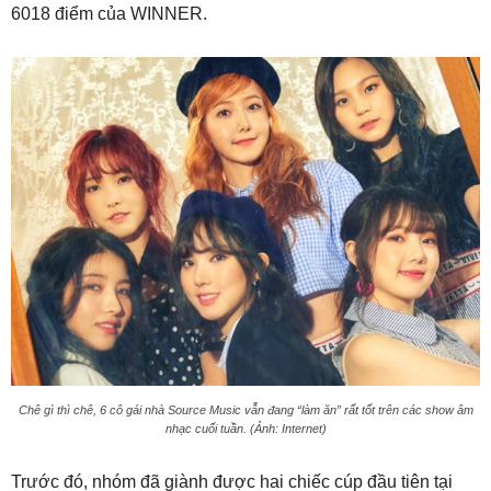
6018 điểm của WINNER.
Chê gì thì chê, 6 cô gái nhà Source Music vẫn đang “làm ăn” rất tốt trên các show âm
nhạc cuối tuần. (Ảnh: Internet)
Trước đó, nhóm đã giành được hai chiếc cúp đầu tiên tại