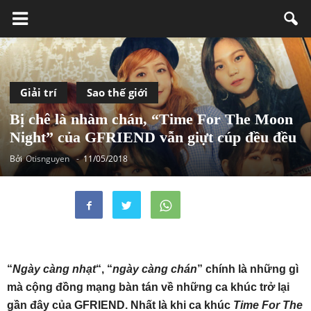
Giải trí
Sao thế giới
Bị chê là nhàm chán, “Time For The Moon
Night” của GFRIEND vẫn giựt cúp đều đều
Bởi
Otisnguyen
-
11/05/2018
“
Ngày càng nhạt
“, “
ngày càng chán
” chính là những gì
mà cộng đồng mạng bàn tán về những ca khúc trở lại
gần đây của GFRIEND. Nhất là khi ca khúc
Time For The