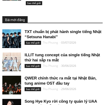
Sao thế giới
Bài mới đăng
TXT chuẩn bị phát hành single tiếng Nhật
“Setsuna Hanabi”
Thu Phuong
-
03/07/2026
Sao thế giới
ILLIT tung concept của single tiếng Nhật
thứ hai sắp ra mắt
Thu Phuong
-
30/06/2026
Sao thế giới
QWER chính thức ra mắt tại Nhật Bản,
tung anime OST đầu tay
Thu Phuong
-
29/06/2026
Sao thế giới
Song Hye Kyo rời công ty quản lý UAA