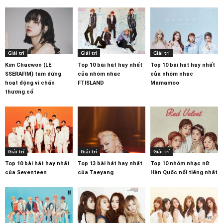
Giải trí
Giải trí
Giải trí
Kim Chaewon (LE
Top 10 bài hát hay nhất
Top 10 bài hát hay nhất
SSERAFIM) tạm dừng
của nhóm nhạc
của nhóm nhạc
hoạt động vì chấn
FTISLAND
Mamamoo
thương cổ
Giải trí
Giải trí
Giải trí
Top 10 bài hát hay nhất
Top 13 bài hát hay nhất
Top 10 nhóm nhạc nữ
của Seventeen
của Taeyang
Hàn Quốc nổi tiếng nhất