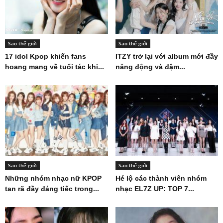
Sao thế giới
Sao thế giới
17 idol Kpop khiến fans
ITZY trở lại với album mới đầy
hoang mang về tuổi tác khi...
năng động và đậm...
Sao thế giới
Sao thế giới
Những nhóm nhạc nữ KPOP
Hé lộ các thành viên nhóm
tan rã đầy đáng tiếc trong...
nhạc EL7Z UP: TOP 7...