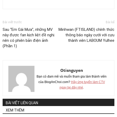
Bài viết trước
Bài kế
Sau “Em Gái Mưa”, những MV
Minhwan (FTISLAND) chính thức
này được fan kịch liệt đề nghị
thông báo ngày cưới với cựu
nên có phiên bản điện ảnh
thành viên LABOUM Yulhee
(Phần 1)
Otisnguyen
Bạn có đam mê và muốn tham gia làm thành viên
của BlogAnChoi.com?
Hãy ứng tuyển làm CTV
ngay tại đây nhé
.
BÀI VIẾT LIÊN QUAN
XEM THÊM