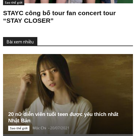
Sao thế giới
STAYC công bố tour fan concert tour
“STAY CLOSER”
Bài xem nhiều
20 nữ diễn viên tuổi teen được yêu thích nhất
Nhật Bản
Mộc Chi
-
20/07/2021
Sao thế giới