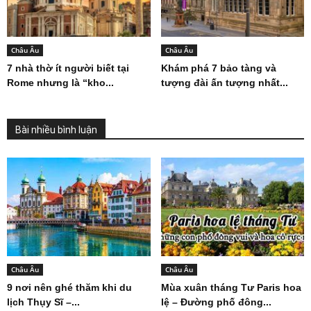
Châu Âu
Châu Âu
7 nhà thờ ít người biết tại
Khám phá 7 bảo tàng và
Rome nhưng là “kho...
tượng đài ấn tượng nhất...
Bài nhiều bình luận
Châu Âu
Châu Âu
9 nơi nên ghé thăm khi du
Mùa xuân tháng Tư Paris hoa
lịch Thụy Sĩ –...
lệ – Đường phố đông...