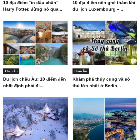
10 địa điểm “in dấu chân”
10 địa điểm nên ghé thăm khi
Harry Potter, đừng bỏ qua...
du lịch Luxembourg –...
Châu Âu
Châu Âu
Du lịch châu Âu: 10 điểm đến
Khám phá thủy cung và sở
nhất định phải đi...
thú lớn nhất ở Berlin...