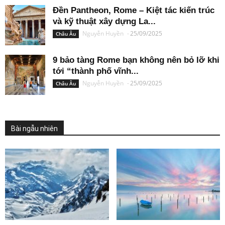
Đền Pantheon, Rome – Kiệt tác kiến trúc
và kỹ thuật xây dựng La...
Nguyễn Huyền
-
25/09/2025
Châu Âu
9 bảo tàng Rome bạn không nên bỏ lỡ khi
tới “thành phố vĩnh...
Nguyễn Huyền
-
25/09/2025
Châu Âu
Bài ngẫu nhiên