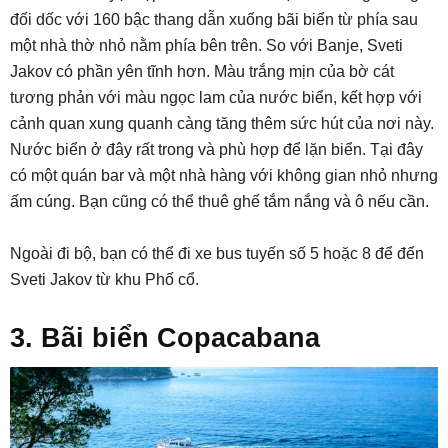
đối dốc với 160 bậc thang dẫn xuống bãi biển từ phía sau
một nhà thờ nhỏ nằm phía bên trên. So với Banje, Sveti
Jakov có phần yên tĩnh hơn. Màu trắng mịn của bờ cát
tương phản với màu ngọc lam của nước biển, kết hợp với
cảnh quan xung quanh càng tăng thêm sức hút của nơi này.
Nước biển ở đây rất trong và phù hợp để lặn biển. Tại đây
có một quán bar và một nhà hàng với không gian nhỏ nhưng
ấm cúng. Bạn cũng có thể thuê ghế tắm nắng và ô nếu cần.
Ngoài đi bộ, bạn có thể đi xe bus tuyến số 5 hoặc 8 để đến
Sveti Jakov từ khu Phố cổ.
3. Bãi biển Copacabana