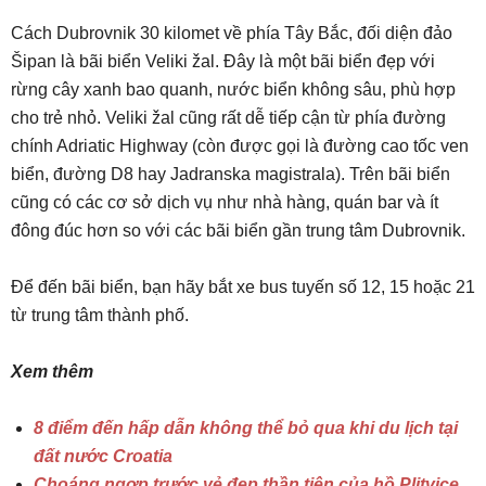
Cách Dubrovnik 30 kilomet về phía Tây Bắc, đối diện đảo
Šipan là bãi biển Veliki žal. Đây là một bãi biển đẹp với
rừng cây xanh bao quanh, nước biển không sâu, phù hợp
cho trẻ nhỏ. Veliki žal cũng rất dễ tiếp cận từ phía đường
chính Adriatic Highway (còn được gọi là đường cao tốc ven
biển, đường D8 hay Jadranska magistrala). Trên bãi biển
cũng có các cơ sở dịch vụ như nhà hàng, quán bar và ít
đông đúc hơn so với các bãi biển gần trung tâm Dubrovnik.
Để đến bãi biển, bạn hãy bắt xe bus tuyến số 12, 15 hoặc 21
từ trung tâm thành phố.
Xem thêm
8 điểm đến hấp dẫn không thể bỏ qua khi du lịch tại
đất nước Croatia
Choáng ngợp trước vẻ đẹp thần tiên của hồ Plitvice,