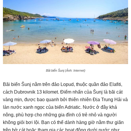
Bãi biển Šunj (Ảnh: Internet)
Bãi biển Šunj nằm trên đảo Lopud, thuộc quần đảo Elafiti,
cách Dubrovnik 13 kilomet. Điểm nhấn của Šunj là bãi cát
vàng mịn, được bao quanh bởi thiên nhiên Địa Trung Hải và
làn nước xanh ngọc của biển Adriatic. Nước ở đây khá
nông, phù hợp cho những gia đình có trẻ nhỏ và người
không giỏi bơi lội. Bạn có thể dành hàng giờ nằm thư giãn
trên bờ cát hoặc tham gia các hoạt động dưới nước như