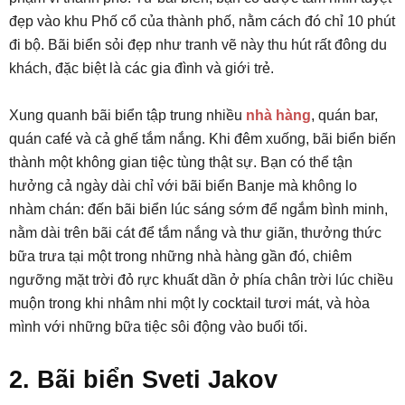
đẹp vào khu Phố cổ của thành phố, nằm cách đó chỉ 10 phút
đi bộ. Bãi biển sỏi đẹp như tranh vẽ này thu hút rất đông du
khách, đặc biệt là các gia đình và giới trẻ.
Xung quanh bãi biển tập trung nhiều
nhà hàng
, quán bar,
quán café và cả ghế tắm nắng. Khi đêm xuống, bãi biển biến
thành một không gian tiệc tùng thật sự. Bạn có thể tận
hưởng cả ngày dài chỉ với bãi biển Banje mà không lo
nhàm chán: đến bãi biển lúc sáng sớm để ngắm bình minh,
nằm dài trên bãi cát để tắm nắng và thư giãn, thưởng thức
bữa trưa tại một trong những nhà hàng gần đó, chiêm
ngưỡng mặt trời đỏ rực khuất dần ở phía chân trời lúc chiều
muộn trong khi nhâm nhi một ly cocktail tươi mát, và hòa
mình với những bữa tiệc sôi động vào buổi tối.
2. Bãi biển Sveti Jakov