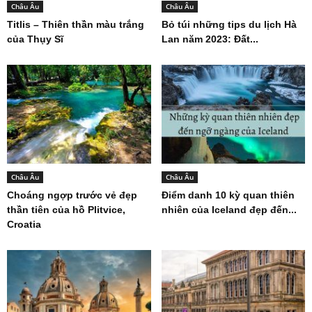
Châu Âu
Châu Âu
Titlis – Thiên thần màu trắng
Bỏ túi những tips du lịch Hà
của Thụy Sĩ
Lan năm 2023: Đất...
Châu Âu
Châu Âu
Choáng ngợp trước vẻ đẹp
Điểm danh 10 kỳ quan thiên
thần tiên của hồ Plitvice,
nhiên của Iceland đẹp đến...
Croatia