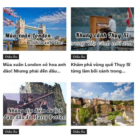
Châu Âu
Châu Âu
Mùa xuân London có hoa anh
Khám phá vùng quê Thụy Sĩ
đào! Nhưng phải đến đâu...
từng làm bối cảnh trong...
Châu Âu
Châu Âu