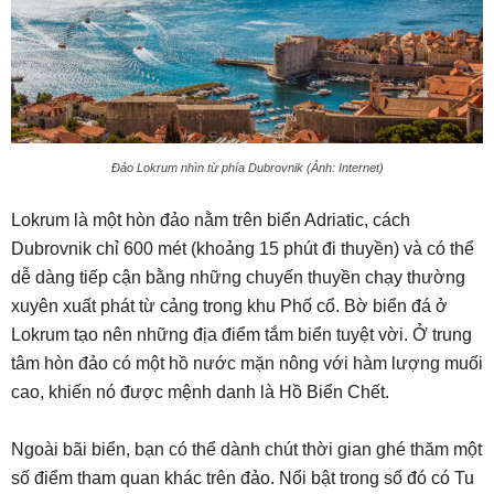
Đảo Lokrum nhìn từ phía Dubrovnik (Ảnh: Internet)
Lokrum là một hòn đảo nằm trên biển Adriatic, cách
Dubrovnik chỉ 600 mét (khoảng 15 phút đi thuyền) và có thể
dễ dàng tiếp cận bằng những chuyến thuyền chạy thường
xuyên xuất phát từ cảng trong khu Phố cổ. Bờ biển đá ở
Lokrum tạo nên những địa điểm tắm biển tuyệt vời. Ở trung
tâm hòn đảo có một hồ nước mặn nông với hàm lượng muối
cao, khiến nó được mệnh danh là Hồ Biển Chết.
Ngoài bãi biển, bạn có thể dành chút thời gian ghé thăm một
số điểm tham quan khác trên đảo. Nổi bật trong số đó có Tu