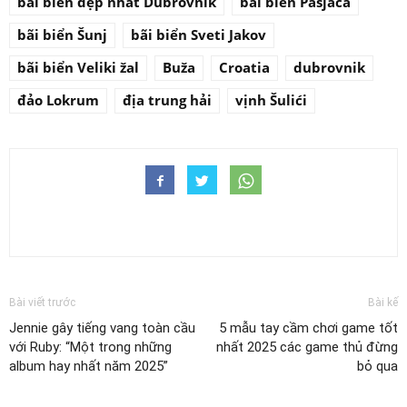
bãi biển đẹp nhất Dubrovnik
bãi biển Pasjača
bãi biển Šunj
bãi biển Sveti Jakov
bãi biển Veliki žal
Buža
Croatia
dubrovnik
đảo Lokrum
địa trung hải
vịnh Šulići
Bài viết trước
Bài kế
Jennie gây tiếng vang toàn cầu
5 mẫu tay cầm chơi game tốt
với Ruby: “Một trong những
nhất 2025 các game thủ đừng
album hay nhất năm 2025”
bỏ qua