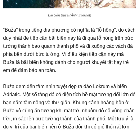
Bãi biển Buža (Ảnh: Internet)
“Buža” trong tiếng địa phương có nghĩa là “lỗ hổng”, do cách
duy nhất để tiếp cận bãi biển này là đi qua lỗ hổng trên bức
tường thành bao quanh thành phố và đi xuống các vách đá
phía bên dưới bức tường. Vì điều kiện tiếp cận này mà
Buža là bãi biển không dành cho người khuyết tật hay trẻ
em để đảm bảo an toàn.
Buža đem đến tầm nhìn tuyệt đẹp ra đảo Lokrum và biển
Adriatic. Một số tảng đá có diện tích bề mặt tương đối lớn để
bạn nằm tắm nắng và thư giãn. Khung cảnh hoàng hôn ở
Buža vô cùng ấn tượng khi mặt trời nhuộm đỏ cả vùng chân
trời, in sắc lên bức tường thành của thành phố. Một lưu ý là
do vị trí của bãi biển nên ở Buža đôi khi có gió thổi rất lớn.