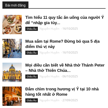
Bài mới đăng
Tìm hiểu 11 quy tắc ăn uống của người Ý
để “nhập gia tùy...
Nguyễn Huyền
-
16/10/2025
Châu Âu
Mua sắm tại Rome? Đừng bỏ qua 5 địa
điểm thú vị này
Nguyễn Huyền
-
16/10/2025
Châu Âu
Mọi điều cần biết về Nhà thờ Thánh Peter
– Nhà thờ Thiên Chúa...
Nguyễn Huyền
-
06/10/2025
Châu Âu
Đắm chìm trong hương vị Ý tại 10 nhà
hàng tốt nhất ở Rome
Nguyễn Huyền
-
27/09/2025
Châu Âu