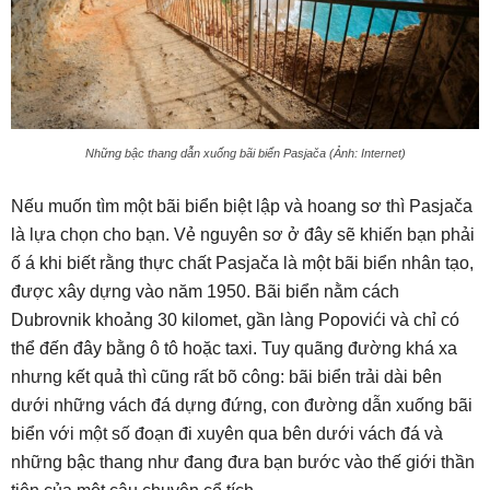
Những bậc thang dẫn xuống bãi biển Pasjača (Ảnh: Internet)
Nếu muốn tìm một bãi biển biệt lập và hoang sơ thì Pasjača
là lựa chọn cho bạn. Vẻ nguyên sơ ở đây sẽ khiến bạn phải
ố á khi biết rằng thực chất Pasjača là một bãi biển nhân tạo,
được xây dựng vào năm 1950. Bãi biển nằm cách
Dubrovnik khoảng 30 kilomet, gần làng Popovići và chỉ có
thể đến đây bằng ô tô hoặc taxi. Tuy quãng đường khá xa
nhưng kết quả thì cũng rất bõ công: bãi biển trải dài bên
dưới những vách đá dựng đứng, con đường dẫn xuống bãi
biển với một số đoạn đi xuyên qua bên dưới vách đá và
những bậc thang như đang đưa bạn bước vào thế giới thần