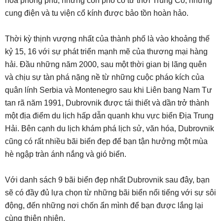
hóa phong phú, những con phố có từ thời Trung Cổ, những
cung điện và tu viện cổ kính được bảo tồn hoàn hảo.
Thời kỳ thịnh vượng nhất của thành phố là vào khoảng thế
kỷ 15, 16 với sự phát triển mạnh mẽ của thương mại hàng
hải. Đầu những năm 2000, sau một thời gian bị lãng quên
và chịu sự tàn phá nặng nề từ những cuộc pháo kích của
quân lính Serbia và Montenegro sau khi Liên bang Nam Tư
tan rã năm 1991, Dubrovnik được tái thiết và dần trở thành
một địa điểm du lịch hấp dẫn quanh khu vực biển Địa Trung
Hải. Bên cạnh du lịch khám phá lịch sử, văn hóa, Dubrovnik
cũng có rất nhiều bãi biển đẹp để bạn tận hưởng một mùa
hè ngập tràn ánh nắng và gió biển.
Với danh sách 9 bãi biển đẹp nhất Dubrovnik sau đây, bạn
sẽ có đầy đủ lựa chọn từ những bãi biển nổi tiếng với sự sôi
động, đến những nơi chốn ẩn mình để bạn được lắng lại
cùng thiên nhiên.