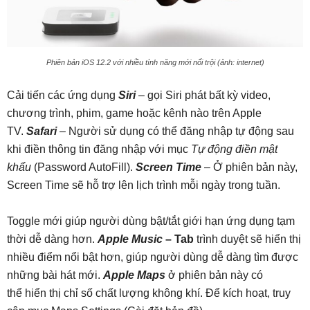
Phiên bản iOS 12.2 với nhiều tính năng mới nổi trội (ảnh: internet)
Cải tiến các ứng dụng
Siri
– gọi Siri phát bất kỳ video,
chương trình, phim, game hoặc kênh nào trên Apple
TV.
Safari
– Người sử dụng có thể đăng nhập tự động sau
khi điền thông tin đăng nhập với mục
Tự động điền mật
khẩu
(Password AutoFill).
Screen Time
– Ở phiên bản này,
Screen Time sẽ hỗ trợ lên lịch trình mỗi ngày trong tuần.
Toggle mới giúp người dùng bật/tắt giới hạn ứng dụng tạm
thời dễ dàng hơn.
Apple Music
– Tab
trình duyệt sẽ hiển thị
nhiều điểm nổi bật hơn, giúp người dùng dễ dàng tìm được
những bài hát mới.
Apple Maps
ở phiên bản này có
thể hiển thị chỉ số chất lượng không khí. Để kích hoạt, truy