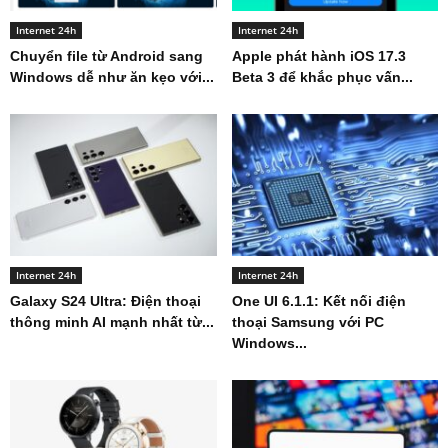
Internet 24h
Internet 24h
Chuyển file từ Android sang
Apple phát hành iOS 17.3
Windows dễ như ăn kẹo với...
Beta 3 để khắc phục vấn...
Internet 24h
Internet 24h
Galaxy S24 Ultra: Điện thoại
One UI 6.1.1: Kết nối điện
thông minh AI mạnh nhất từ...
thoại Samsung với PC
Windows...