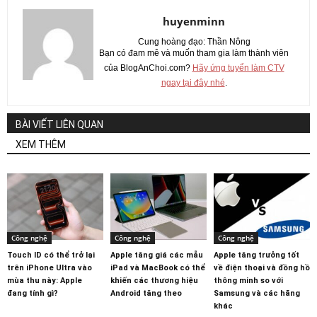
huyenminn
Cung hoàng đạo: Thần Nông
Bạn có đam mê và muốn tham gia làm thành viên
của BlogAnChoi.com?
Hãy ứng tuyển làm CTV
ngay tại đây nhé
.
BÀI VIẾT LIÊN QUAN
XEM THÊM
Công nghệ
Công nghệ
Công nghệ
Touch ID có thể trở lại
Apple tăng giá các mẫu
Apple tăng trưởng tốt
trên iPhone Ultra vào
iPad và MacBook có thể
về điện thoại và đồng hồ
mùa thu này: Apple
khiến các thương hiệu
thông minh so với
đang tính gì?
Android tăng theo
Samsung và các hãng
khác