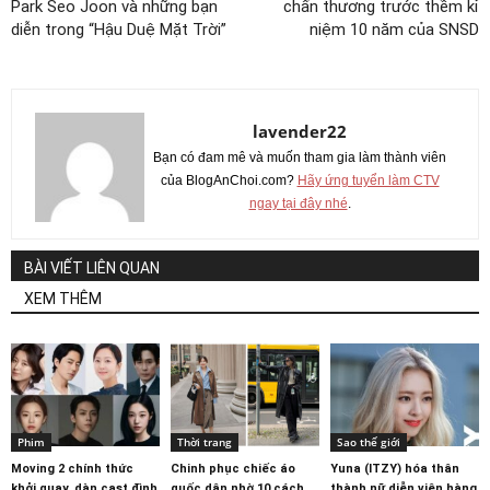
Park Seo Joon và những bạn
chấn thương trước thềm kỉ
diễn trong “Hậu Duệ Mặt Trời”
niệm 10 năm của SNSD
lavender22
Bạn có đam mê và muốn tham gia làm thành viên
của BlogAnChoi.com?
Hãy ứng tuyển làm CTV
ngay tại đây nhé
.
BÀI VIẾT LIÊN QUAN
XEM THÊM
Phim
Thời trang
Sao thế giới
Moving 2 chính thức
Chinh phục chiếc áo
Yuna (ITZY) hóa thân
khởi quay, dàn cast đình
quốc dân nhờ 10 cách
thành nữ diễn viên hàng