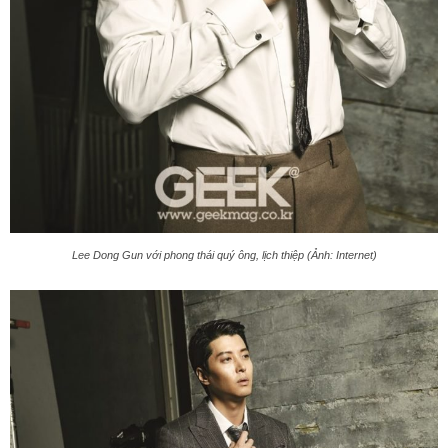
Lee Dong Gun với phong thái quý ông, lịch thiệp (Ảnh: Internet)