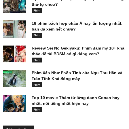
thứ tự chưa?
Phim
18 phim bách hợp châu Á hay, ấn tượng nhất,
bạn đã xem hết chưa?
Phim
Review Sei No Gekiyaku: Phim đam mỹ 18+ khai
thác đề tài BDSM có gì đáng xem?
Phim
Phim Xán Như Phồn Tinh của Ngu Thu Hân và
Trần Tĩnh Khả đóng máy
Phim
Top 10 movie Thám tử lừng danh Conan hay
nhất, nổi tiếng nhất hiện nay
Phim