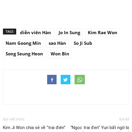
TAGS
diễn viên Hàn
Jo In Sung
Kim Rae Won
Nam Goong Min
sao Hàn
So Ji Sub
Song Seung Heon
Won Bin
Bài viết trước
Bài kế
Kim Ji Won chia sẻ về “trai điên”
“Ngọc trai đen” Yuri bất ngờ bị