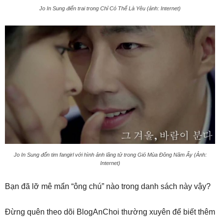
Jo In Sung điển trai trong Chỉ Có Thể Là Yêu (ảnh: Internet)
Jo In Sung đốn tim fangirl với hình ảnh lãng tử trong Gió Mùa Đông Năm Ấy (Ảnh:
Internet)
Bạn đã lỡ mê mẩn “ông chú” nào trong danh sách này vậy?
Đừng quên theo dõi BlogAnChoi thường xuyên để biết thêm