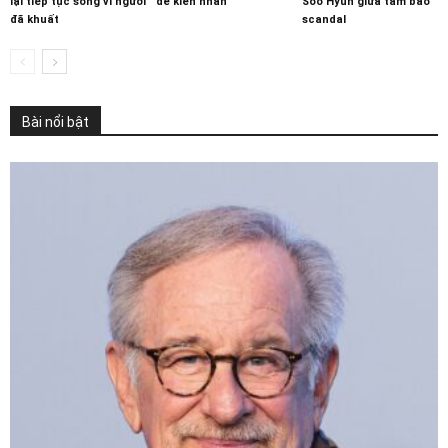
lại tiếp tục sống vì người
để kiên nhẫn
Soo Hyun giữa tâm bão
đã khuất
scandal
Bài nổi bật