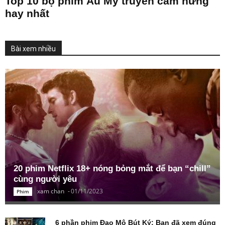
Top 10 bộ phim Âu Mỹ truyền cảm hứng
hay nhất
Bài xem nhiều
20 phim Netflix 18+ nóng bỏng mắt để bạn “chill”
cùng người yêu
xam chan
-
01/11/2023
Phim
6 phần phim Đạo Mộ Bút Ký: Bạn đã xem đúng