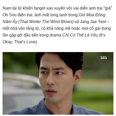
Nam tài tử khiến fangirl xao xuyến với vai diễn anh trai “giả”
Oh Soo điển trai, ánh mắt long lanh trong
Gió Mùa Đông
Năm Ấy (That Winter The Wind Blows)
và Jang Jae Yeol –
một nhà văn lãng tử, có khả năng mê hoặc mọi cô gái trong
lần gặp gỡ đầu tiên trong drama
Chỉ Có Thể Là Yêu (It’s
Okay, That’s Love).