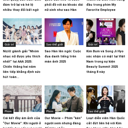
đám trở lại và hé lộ
phối đồ với áo khoác dài
đầu trong phim My
nhiều thay đổi bất ngờ
nữ xinh như sao Hàn
Favorite Employee
Giải trí
Sao thế giới
Giải trí
NiziU giành giải “Nhóm
Sao Hàn lên ngôi: Cuộc
Kim Bum và Song Ji Hyo
nhạc nữ được yêu thích
đua danh tiếng trên
xác nhận có mặt tại Việt
nhất” tại AAA 2025:
màn ảnh 2025
Nam trong sự kiện
Chiến thắng hai năm
Beauty Summit 2025
liên tiếp khẳng định sức
tháng 8 này
hút toàn...
Phim
Phim
Sao thế giới
Cái kết đầy ám ảnh của
Our Movie – Phim “kén”
Loạt diễn viên Hàn Quốc
“Our Movie”: Khi người ở
người xem nhưng đáng
cắt đứt liên hệ với Kim