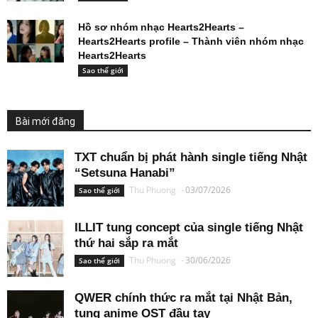
Hồ sơ nhóm nhạc Hearts2Hearts –
Hearts2Hearts profile – Thành viên nhóm nhạc
Hearts2Hearts
Sao thế giới
Bài mới đăng
TXT chuẩn bị phát hành single tiếng Nhật
“Setsuna Hanabi”
Thu Phuong
-
03/07/2026
Sao thế giới
ILLIT tung concept của single tiếng Nhật
thứ hai sắp ra mắt
Thu Phuong
-
30/06/2026
Sao thế giới
QWER chính thức ra mắt tại Nhật Bản,
tung anime OST đầu tay