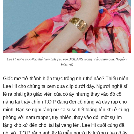
Lee Hi nghệ sĩ K-Pop thể hiện tình yêu với BIGBANG trong nhiều năm qua. (Nguồn:
Internet)
Giấc mơ trở thành hiện thực trông như thế nào? Thiếu niên
Lee Hi cho chúng ta xem qua clip dưới đây. Người nghệ sĩ
lẽ ra phải gặp giáo viên của cô ấy nhưng thay vào đó cô
nàng lại thấy chính T.O.P đang đợi cô nàng và dạy rap cho
mình. Bạn sẽ nghĩ rằng nữ ca sĩ sẽ hét toáng lên khi ở cùng
phòng với nam rapper, tuy nhiên, thay vào đó, một sự im
lặng khó xử đến chói tai lại vang lên. Lee Hi cuối cùng đã
nói với T.O.P rằng anh ấy là mẫu người lý tưởng của cô ấy