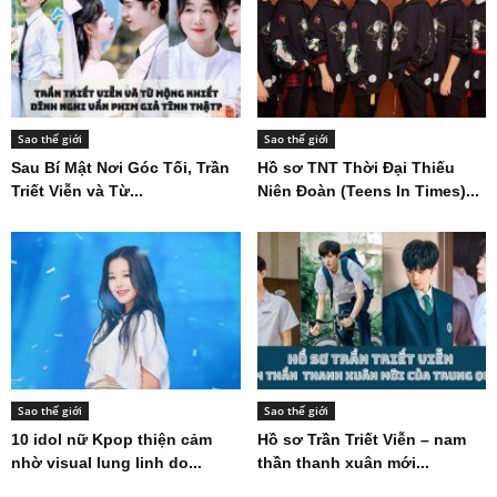
Sao thế giới
Sao thế giới
Sau Bí Mật Nơi Góc Tối, Trần
Hồ sơ TNT Thời Đại Thiếu
Triết Viễn và Từ...
Niên Đoàn (Teens In Times)...
Sao thế giới
Sao thế giới
10 idol nữ Kpop thiện cảm
Hồ sơ Trần Triết Viễn – nam
nhờ visual lung linh do...
thần thanh xuân mới...