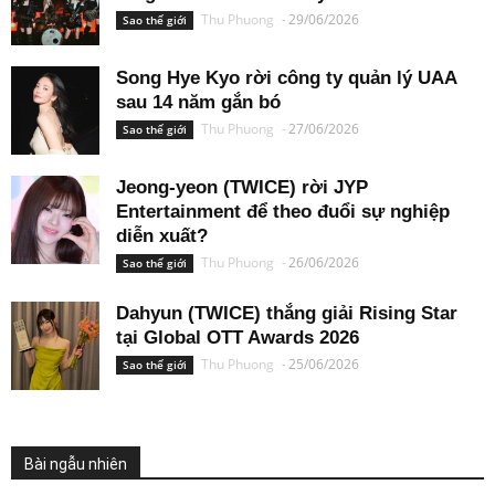
Thu Phuong
-
29/06/2026
Sao thế giới
Song Hye Kyo rời công ty quản lý UAA
sau 14 năm gắn bó
Thu Phuong
-
27/06/2026
Sao thế giới
Jeong-yeon (TWICE) rời JYP
Entertainment để theo đuổi sự nghiệp
diễn xuất?
Thu Phuong
-
26/06/2026
Sao thế giới
Dahyun (TWICE) thắng giải Rising Star
tại Global OTT Awards 2026
Thu Phuong
-
25/06/2026
Sao thế giới
Bài ngẫu nhiên