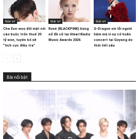
Giải trí
Giải trí
Giải trí
Cha Eun-woo đối mặt với
Rosé (BLACKPINK) bùng
G-Dragon xin lỗi người
cáo buộc trốn thuế 20
nổ đề cử tại iHeartRadio
hâm mộ vì sự cố hoãn
tỷ won, tuyên bố sẽ
Music Awards 2026
concert tại Goyang do
“tích cực điều tra”
thời tiết xấu
Bài nổi bật