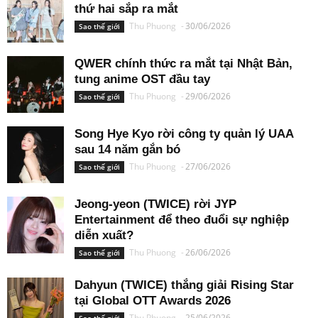
TXT chuẩn bị phát hành single tiếng Nhật
“Setsuna Hanabi”
Thu Phuong
-
03/07/2026
Sao thế giới
ILLIT tung concept của single tiếng Nhật
thứ hai sắp ra mắt
Thu Phuong
-
30/06/2026
Sao thế giới
QWER chính thức ra mắt tại Nhật Bản,
tung anime OST đầu tay
Thu Phuong
-
29/06/2026
Sao thế giới
Song Hye Kyo rời công ty quản lý UAA
sau 14 năm gắn bó
Thu Phuong
-
27/06/2026
Sao thế giới
Jeong-yeon (TWICE) rời JYP