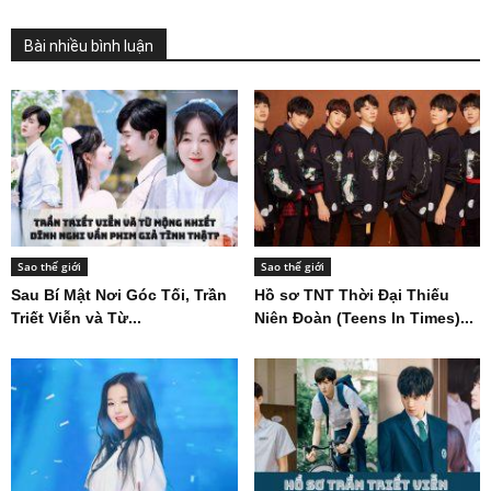
Sao thế giới
Sao thế giới
Cuộc sống hiện tại của
ARMY vô cùng tức giận trước
Changsub BTOB sau khi rời
phản ứng của HYBE với...
Cube...
Bài nhiều bình luận
Sao thế giới
Sao thế giới
Sau Bí Mật Nơi Góc Tối, Trần
Hồ sơ TNT Thời Đại Thiếu
Triết Viễn và Từ...
Niên Đoàn (Teens In Times)...