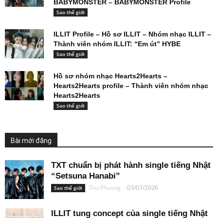
Hồ sơ nhóm nhạc RESCENE – Thông tin thành
viên RESCENE – RESCENE profile
Sao thế giới
Hồ sơ BABYMONSTER – Nhóm nhạc
BABYMONSTER – Thành viên nhóm
BABYMONSTER – BABYMONSTER Profile
Sao thế giới
ILLIT Profile – Hồ sơ ILLIT – Nhóm nhạc ILLIT –
Thành viên nhóm ILLIT: “Em út” HYBE
Sao thế giới
Hồ sơ nhóm nhạc Hearts2Hearts –
Hearts2Hearts profile – Thành viên nhóm nhạc
Hearts2Hearts
Sao thế giới
Bài mới đăng