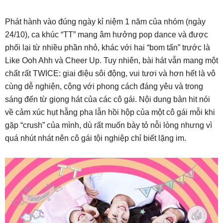
Phát hành vào đúng ngày kỉ niệm 1 năm của nhóm (ngày
24/10), ca khúc “TT” mang âm hưởng pop dance và được
phối lại từ nhiều phần nhỏ, khác với hai “bom tấn” trước là
Like Ooh Ahh và Cheer Up. Tuy nhiên, bài hát vẫn mang một
chất rất TWICE: giai điệu sôi động, vui tươi và hơn hết là vô
cùng dễ nghiện, cộng với phong cách đáng yêu và trong
sáng đến từ giọng hát của các cô gái. Nội dung bản hit nói
về cảm xúc hụt hẫng pha lẫn hồi hộp của một cô gái mỗi khi
gặp “crush” của mình, dù rất muốn bày tỏ nỗi lòng nhưng vì
quá nhút nhát nên cô gái tội nghiệp chỉ biết lặng im.