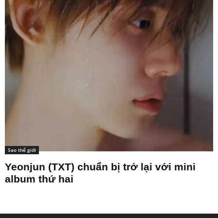
Sao thế giới
Stray Kids xác nhận comeback với mini
album “This & That”...