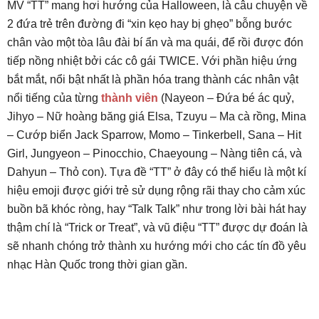
MV “TT” mang hơi hướng của Halloween, là câu chuyện về
2 đứa trẻ trên đường đi “xin kẹo hay bị ghẹo” bỗng bước
chân vào một tòa lâu đài bí ẩn và ma quái, để rồi được đón
tiếp nồng nhiệt bởi các cô gái TWICE. Với phần hiệu ứng
bắt mắt, nổi bật nhất là phần hóa trang thành các nhân vật
nổi tiếng của từng
thành viên
(Nayeon – Đứa bé ác quỷ,
Jihyo – Nữ hoàng băng giá Elsa, Tzuyu – Ma cà rồng, Mina
– Cướp biển Jack Sparrow, Momo – Tinkerbell, Sana – Hit
Girl, Jungyeon – Pinocchio, Chaeyoung – Nàng tiên cá, và
Dahyun – Thỏ con). Tựa đề “TT” ở đây có thể hiểu là một kí
hiệu emoji được giới trẻ sử dụng rộng rãi thay cho cảm xúc
buồn bã khóc ròng, hay “Talk Talk” như trong lời bài hát hay
thậm chí là “Trick or Treat”, và vũ điệu “TT” được dự đoán là
sẽ nhanh chóng trở thành xu hướng mới cho các tín đồ yêu
nhạc Hàn Quốc trong thời gian gần.