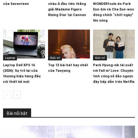
Giải trí
Sao thế giới
Sao thế giới
Top 10 bài hát hay nhất
Jisoo trở thành nghệ sĩ
Bộ phim The
của Seventeen
châu Á đầu tiên thắng
WONDERfools do Park
giải Madame Figaro
Eun-bin và Cha Eun-woo
Rising Star tại Cannes
đóng chính “chốt ngày”
lên sóng
Laptop
Giải trí
Giải trí
Laptop Dell XPS 16
Top 13 bài hát hay nhất
Park Hyung-sik tái xuất
(2026): Sự trở lại của
của Taeyang
với Fall in! Love: Chuyện
thương hiệu hàng đầu
tình công sở đảo ngược
với thiết kế mới
đầy hấp dẫn trên Netflix