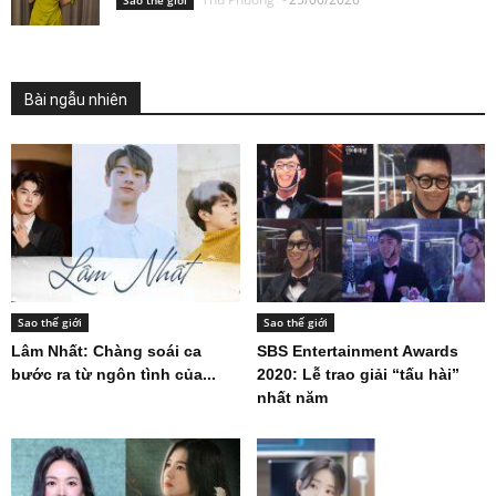
Entertainment để theo đuổi sự nghiệp
diễn xuất?
Thu Phuong
-
26/06/2026
Sao thế giới
Dahyun (TWICE) thắng giải Rising Star
tại Global OTT Awards 2026
Thu Phuong
-
25/06/2026
Sao thế giới
Bài ngẫu nhiên
Sao thế giới
Sao thế giới