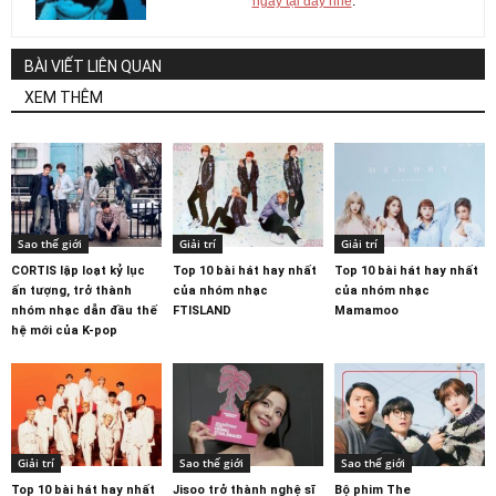
Bim Bim
Bạn có đam mê và muốn tham gia làm thành viên
của BlogAnChoi.com?
Hãy ứng tuyển làm CTV
ngay tại đây nhé
.
BÀI VIẾT LIÊN QUAN
XEM THÊM
Sao thế giới
Giải trí
Giải trí
CORTIS lập loạt kỷ lục
Top 10 bài hát hay nhất
Top 10 bài hát hay nhất
ấn tượng, trở thành
của nhóm nhạc
của nhóm nhạc
nhóm nhạc dẫn đầu thế
FTISLAND
Mamamoo
hệ mới của K-pop