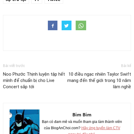
TAGS
halloween
KPOP
kỷ lục
nhóm nhạc nữ
sự trở lại
TT
Twice
Bài viết trước
Bài kế
Noo Phước Thịnh luyện tập hết
10 điều ngạc nhiên Taylor Swift
mình để chuẩn bị cho Live
mang đến thế giới trong 10 năm
Concert sắp tới
làm nghề