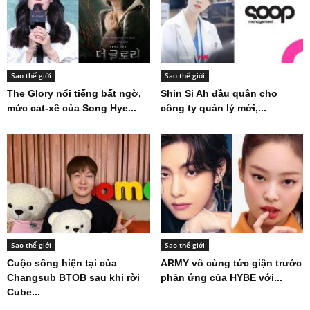
Lâm Nhất: Chàng soái ca
SBS Entertainment Awards
bước ra từ ngôn tình của...
2020: Lễ trao giải “tấu hài”
nhất năm
Sao thế giới
Sao thế giới
The Glory nổi tiếng bất ngờ,
Shin Si Ah đầu quân cho
mức cat-xê của Song Hye...
công ty quản lý mới,...