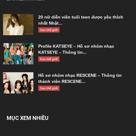
CORTIS bán hết vé toàn bộ các đêm diễn
concert “PUT...
Sao thế giới
BÀI XEM NHIỀU
20 nữ diễn viên tuổi teen được yêu thích
nhất Nhật...
Sao thế giới
Profile KATSEYE – Hồ sơ nhóm nhạc
KATSEYE – Thông tin...
Sao thế giới
Hồ sơ nhóm nhạc RESCENE – Thông tin
thành viên RESCENE...
Sao thế giới