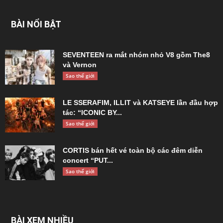
Sao thế giới
Yeonjun (TXT) chuẩn bị trở lại với mini
album thứ hai
BÀI NỔI BẬT
SEVENTEEN ra mắt nhóm nhỏ V8 gồm The8
và Vernon
Sao thế giới
LE SSERAFIM, ILLIT và KATSEYE lần đầu hợp
tác: “ICONIC BY...
Sao thế giới