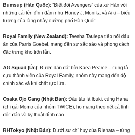
Bumsup (Hàn Quốc):
“Biệt đội Avengers” của xứ Hàn với
những cái tên đình đám như Honey J, Monika và Aiki – biểu
tượng của làng nhảy đường phố Hàn Quốc.
Royal Family (New Zealand):
Teesha Taulepa tiếp nối dấu
ấn của Parris Goebel, mang đến sự sắc sảo và phong cách
đặc trưng khó trộn lẫn.
AG Squad (Úc):
Được dẫn dắt bởi Kaea Pearce – cũng là
cựu thành viên của Royal Family, nhóm này mang đến độ
chính xác và khí chất rực lửa.
Osaka Ojo Gang (Nhật Bản):
Đầu tàu là Ibuki, cùng Hana
(chị gái Momo của nhóm TWICE), họ mang theo nét cá tính
độc đáo và kỹ thuật đỉnh cao.
RHTokyo (Nhật Bản):
Dưới sự chỉ huy của Riehata – từng