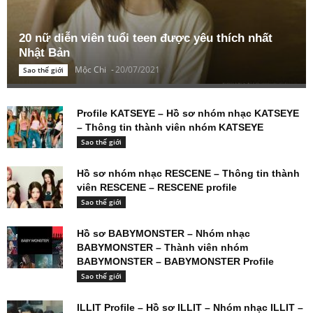
20 nữ diễn viên tuổi teen được yêu thích nhất
Nhật Bản
Mộc Chi
-
20/07/2021
Sao thế giới
Profile KATSEYE – Hồ sơ nhóm nhạc KATSEYE
– Thông tin thành viên nhóm KATSEYE
Sao thế giới
Hồ sơ nhóm nhạc RESCENE – Thông tin thành
viên RESCENE – RESCENE profile
Sao thế giới
Hồ sơ BABYMONSTER – Nhóm nhạc
BABYMONSTER – Thành viên nhóm
BABYMONSTER – BABYMONSTER Profile
Sao thế giới
ILLIT Profile – Hồ sơ ILLIT – Nhóm nhạc ILLIT –