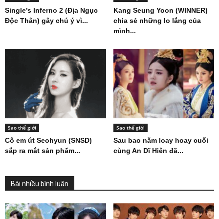
Single’s Inferno 2 (Địa Ngục
Kang Seung Yoon (WINNER)
Độc Thân) gây chú ý vì...
chia sẻ những lo lắng của
mình...
Sao thế giới
Sao thế giới
Cô em út Seohyun (SNSD)
Sau bao năm loay hoay cuối
sắp ra mắt sản phẩm...
cùng An Dĩ Hiên đã...
Bài nhiều bình luận