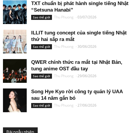
TXT chuẩn bị phát hành single tiếng Nhật
“Setsuna Hanabi”
Thu Phuong
-
03/07/2026
Sao thế giới
ILLIT tung concept của single tiếng Nhật
thứ hai sắp ra mắt
Thu Phuong
-
30/06/2026
Sao thế giới
QWER chính thức ra mắt tại Nhật Bản,
tung anime OST đầu tay
Thu Phuong
-
29/06/2026
Sao thế giới
Song Hye Kyo rời công ty quản lý UAA
sau 14 năm gắn bó
Thu Phuong
-
27/06/2026
Sao thế giới
Bài ngẫu nhiên