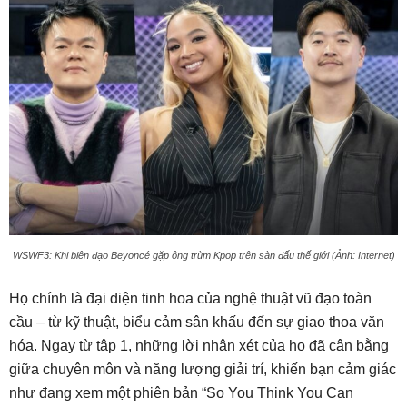
WSWF3: Khi biên đạo Beyoncé gặp ông trùm Kpop trên sàn đấu thế giới (Ảnh: Internet)
Họ chính là đại diện tinh hoa của nghệ thuật vũ đạo toàn
cầu – từ kỹ thuật, biểu cảm sân khấu đến sự giao thoa văn
hóa. Ngay từ tập 1, những lời nhận xét của họ đã cân bằng
giữa chuyên môn và năng lượng giải trí, khiến bạn cảm giác
như đang xem một phiên bản “So You Think You Can