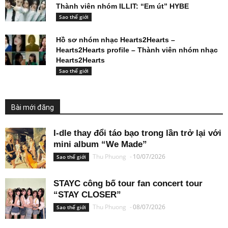
Thành viên nhóm ILLIT: “Em út” HYBE
Sao thế giới
Hồ sơ nhóm nhạc Hearts2Hearts –
Hearts2Hearts profile – Thành viên nhóm nhạc
Hearts2Hearts
Sao thế giới
Bài mới đăng
I-dle thay đổi táo bạo trong lần trở lại với
mini album “We Made”
Thu Phuong
-
10/07/2026
Sao thế giới
STAYC công bố tour fan concert tour
“STAY CLOSER”
Thu Phuong
-
08/07/2026
Sao thế giới