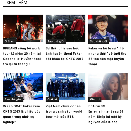
XEM THÊM
Giải trí
Sao thế giới
Sao thế giới
BIGBANG công bố world
Sự thật phía sau bức
Faker và lời tự sự “thô
tour kỷ niệm 20 năm tại
ảnh huyền thoại Faker
nhưng thật” về tuổi thơ
Coachella: Huyền thoại
bật khóc tại CKTG 2017
đã tạo nên một huyền
trở lại từ tháng 8
thoại
Sao thế giới
Giải trí
Giải trí
Vì sao GOAT Faker xem
Việt Nam chưa có tên
BoA rời SM
CKTG 2023 là chiếc cúp
trong danh sách world
Entertainment sau 25
quan trọng nhất sự
tour mới của BTS
năm: Khép lại một kỷ
nghiệp?
nguyên của K-pop