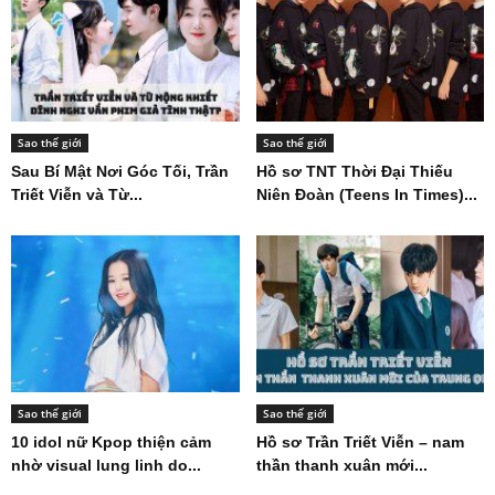
Sao thế giới
Sao thế giới
Sau Bí Mật Nơi Góc Tối, Trần
Hồ sơ TNT Thời Đại Thiếu
Triết Viễn và Từ...
Niên Đoàn (Teens In Times)...
Sao thế giới
Sao thế giới
10 idol nữ Kpop thiện cảm
Hồ sơ Trần Triết Viễn – nam
nhờ visual lung linh do...
thần thanh xuân mới...