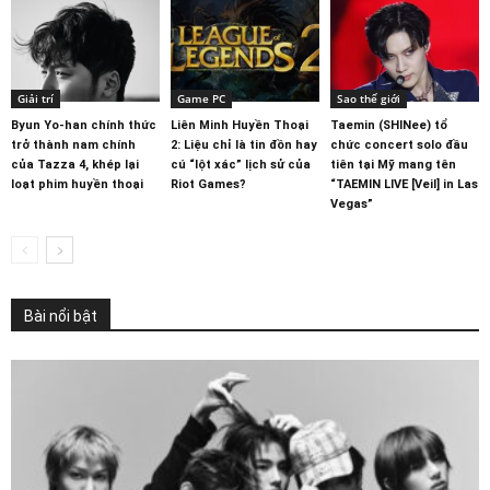
Giải trí
Game PC
Sao thế giới
Byun Yo-han chính thức
Liên Minh Huyền Thoại
Taemin (SHINee) tổ
trở thành nam chính
2: Liệu chỉ là tin đồn hay
chức concert solo đầu
của Tazza 4, khép lại
cú “lột xác” lịch sử của
tiên tại Mỹ mang tên
loạt phim huyền thoại
Riot Games?
“TAEMIN LIVE [Veil] in Las
Vegas”
Bài nổi bật