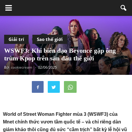
Giải trí
Sao thế giới
WSWF3: Khi biên đạo Beyoncé gặp ông
trùm Kpop trên sàn đấu thế giới
Bởi
cookiecream
-
02/06/2025
World of Street Woman Fighter mùa 3 (WSWF3) của
Mnet chính thức vươn tầm quốc tế – và chỉ riêng dàn
giám khảo thôi cũng đủ sức “cầm trịch” bất kỳ lễ hội vũ