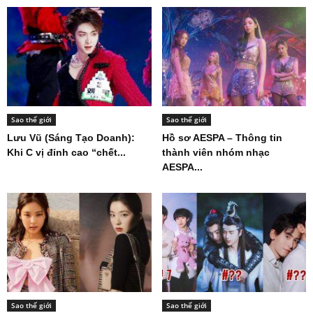
Sao thế giới
Sao thế giới
Lưu Vũ (Sáng Tạo Doanh):
Hồ sơ AESPA – Thông tin
Khi C vị đỉnh cao “chết...
thành viên nhóm nhạc
AESPA...
Sao thế giới
Sao thế giới