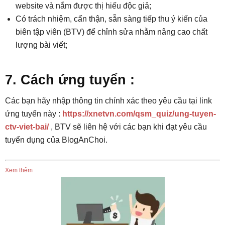
website và nắm được thị hiếu độc giả;
Có trách nhiệm, cẩn thận, sẵn sàng tiếp thu ý kiến của
biên tập viên (BTV) để chỉnh sửa nhằm nâng cao chất
lượng bài viết;
7. Cách ứng tuyển :
Các bạn hãy nhập thông tin chính xác theo yêu cầu tại link
ứng tuyển này :
https://xnetvn.com/qsm_quiz/ung-tuyen-
ctv-viet-bai/
, BTV sẽ liên hệ với các bạn khi đạt yêu cầu
tuyển dụng của BlogAnChoi.
Xem thêm