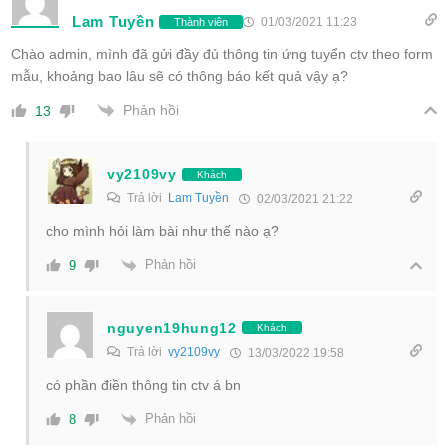
Lam Tuyền
01/03/2021 11:23
Thành viên
Chào admin, mình đã gửi đầy đủ thông tin ứng tuyển ctv theo form
mẫu, khoảng bao lâu sẽ có thông báo kết quả vậy ạ?
Phản hồi
13
vy2109vy
Khách
Trả lời
Lam Tuyền
02/03/2021 21:22
cho mình hỏi làm bài như thế nào ạ?
Phản hồi
9
nguyen19hung12
Khách
Trả lời
vy2109vy
13/03/2022 19:58
có phần điền thông tin ctv á bn
Phản hồi
8