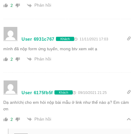
Phản hồi
2
User 6931c767
11/11/2021 17:03
Khách
mình đã nộp form ứng tuyển, mong btv xem xét ạ
Phản hồi
2
User 6175fb5f
09/10/2021 21:25
Khách
Dạ anh/chị cho em hỏi nộp bài mẫu ở link như thế nào ạ? Em cảm
ơn
Phản hồi
2