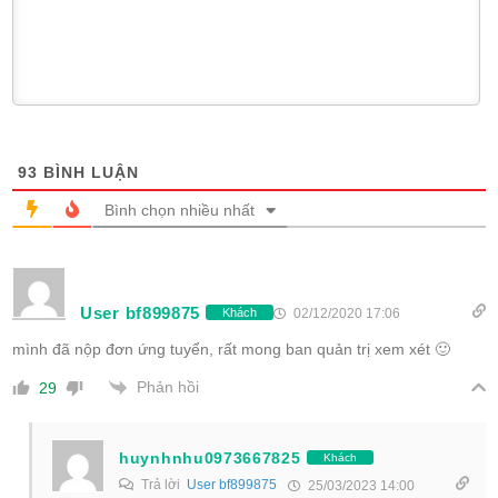
93
BÌNH LUẬN
Bình chọn nhiều nhất
User bf899875
02/12/2020 17:06
Khách
mình đã nộp đơn ứng tuyển, rất mong ban quản trị xem xét 🙂
Phản hồi
29
huynhnhu0973667825
Khách
Trả lời
User bf899875
25/03/2023 14:00