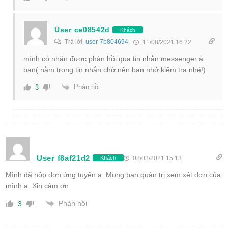
User ce08542d
Khách
Trả lời
user-7b804694
11/08/2021 16:22
mình có nhận được phản hồi qua tin nhắn messenger á
bạn( nằm trong tin nhắn chờ nên bạn nhớ kiếm tra nhé!)
Phản hồi
3
User f8af21d2
08/03/2021 15:13
Khách
Mình đã nộp đơn ứng tuyển ạ. Mong ban quản trị xem xét đơn của
mình ạ. Xin cảm ơn
Phản hồi
3