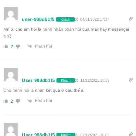
user-988db1f5
04/01/2022 17:37
Khách
Mn ơi cho em hỏi là mình nhận phản hồi qua mail hay messenger
ạ :((
Phản hồi
2
User 988db1f5
11/12/2021 16:59
Khách
Cho mình hỏi là nhận kết quả ở đâu thế ạ
Phản hồi
2
User 988db1f5
07/12/2021 20:09
Khách