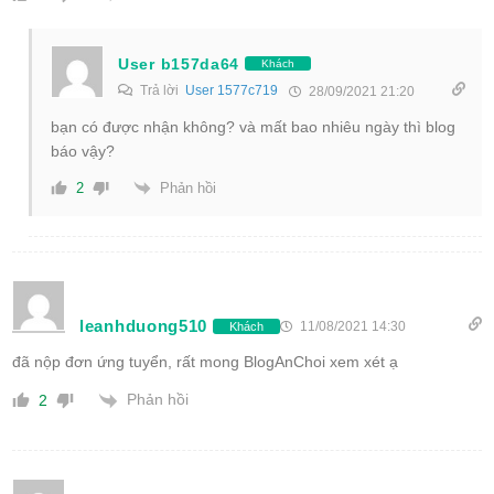
User b157da64
Khách
Trả lời
User 1577c719
28/09/2021 21:20
bạn có được nhận không? và mất bao nhiêu ngày thì blog
báo vậy?
Phản hồi
2
leanhduong510
11/08/2021 14:30
Khách
đã nộp đơn ứng tuyển, rất mong BlogAnChoi xem xét ạ
Phản hồi
2