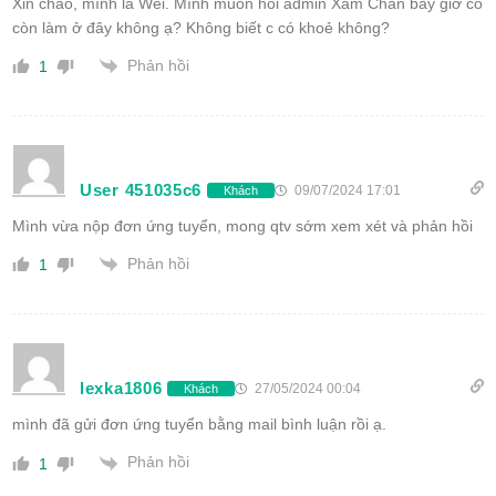
Xin chào, mình là Wei. Mình muốn hỏi admin Xam Chan bây giờ có
còn làm ở đây không ạ? Không biết c có khoẻ không?
Phản hồi
1
User 451035c6
09/07/2024 17:01
Khách
Mình vừa nộp đơn ứng tuyển, mong qtv sớm xem xét và phản hồi
Phản hồi
1
lexka1806
27/05/2024 00:04
Khách
mình đã gửi đơn ứng tuyển bằng mail bình luận rồi ạ.
Phản hồi
1