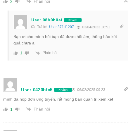
Phản hồi
2
User 08b0b0af
Khách
Trả lời
User 371d1207
03/04/2023 16:51
Bạn ơi cho mình hỏi bạn đã được hồi âm, thông báo kết
quả chưa ạ
Phản hồi
1
User 0420bfc5
06/02/2025 09:23
Khách
mình đã nộp đơn ứng tuyển, rất mong ban quản trị xem xét
Phản hồi
1