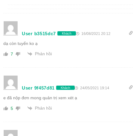
User b3515dc7
16/08/2021 20:12
Khách
dạ còn tuyển ko ạ
Phản hồi
7
User 9f457d81
24/05/2021 19:14
Khách
e đã nộp đơn mong quản trị xem xét ạ
Phản hồi
5