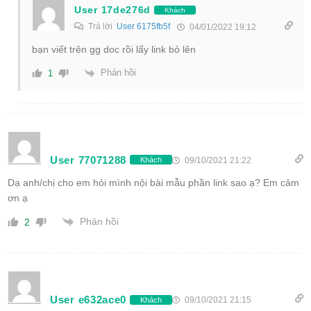
User 17de276d
Khách
Trả lời
User 6175fb5f
04/01/2022 19:12
bạn viết trên gg doc rồi lấy link bỏ lên
Phản hồi
1
User 77071288
09/10/2021 21:22
Khách
Dạ anh/chị cho em hỏi mình nội bài mẫu phần link sao ạ? Em cảm
ơn ạ
Phản hồi
2
User e632ace0
09/10/2021 21:15
Khách