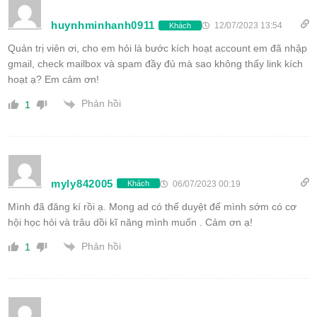
huynhminhanh0911
12/07/2023 13:54
Khách
Quản trị viên ơi, cho em hỏi là bước kích hoạt account em đã nhập
gmail, check mailbox và spam đầy đủ mà sao không thấy link kích
hoạt ạ? Em cảm ơn!
Phản hồi
1
myly842005
06/07/2023 00:19
Khách
Mình đã đăng kí rồi ạ. Mong ad có thể duyệt để mình sớm có cơ
hội học hỏi và trâu dồi kĩ năng mình muốn . Cảm ơn ạ!
Phản hồi
1