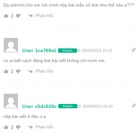
Dạ anh/chị cho em hỏi mình nộp bài mẫu vô link như thế nào ạ???
Phản hồi
2
User 1ca769a1
05/10/2021 15:12
Khách
có ai biết cách đăng link bài viết không chỉ mình với.
Phản hồi
2
User c5dc026c
30/09/2021 09:10
Khách
nộp bài viết ở đâu v ạ
Phản hồi
2