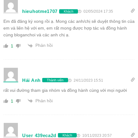
hieuhotme1707
02/05/2024 17:35
Khách
Em đã đăng ký xong rồi ạ. Mong các anh/chị sẽ duyệt thông tin của
em và liên hệ với em, em rất mong được hợp tác và đồng hành
cùng bloganchoi và các anh chị ạ.
Phản hồi
1
Hải Anh
24/11/2023 15:51
Thành viên
rất vui đường tham gia nhóm và đồng hành cùng với mọi người
Phản hồi
1
User 439eca2d
10/11/2023 20:57
Khách