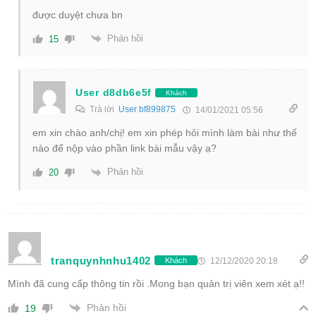
được duyệt chưa bn
Phản hồi
15
User d8db6e5f
Khách
Trả lời
User bf899875
14/01/2021 05:56
em xin chào anh/chị! em xin phép hỏi mình làm bài như thế
nào để nộp vào phần link bài mẫu vậy ạ?
Phản hồi
20
tranquynhnhu1402
12/12/2020 20:18
Khách
Mình đã cung cấp thông tin rồi .Mong bạn quản trị viên xem xét ạ!!
Phản hồi
19