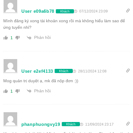
User e09a6b78
07/12/2024 23:09
Khách
Mình đăng ký xong tài khoản xong rồi mà không hiểu làm sao để
ứng tuyển nhỉ?
Phản hồi
1
User e2ef4133
28/11/2024 12:08
Khách
Mog quản trị duyệt ạ, mk đã nộp đơn :))
Phản hồi
1
phanphuongvy19
11/09/2024 23:17
Khách