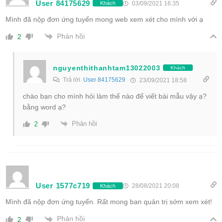
User 84175629
03/09/2021 16:35
Khách
Mình đã nộp đơn ứng tuyển mong web xem xét cho mình với ạ
Phản hồi
2
nguyenthithanhtam13022003
Khách
Trả lời
User 84175629
23/09/2021 18:58
chào bạn cho mình hỏi làm thế nào để viết bài mẫu vậy ạ?
bằng word ạ?
Phản hồi
2
User 1577c719
28/08/2021 20:08
Khách
Mình đã nộp đơn ứng tuyển. Rất mong ban quản trị sớm xem xét!
Phản hồi
2