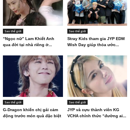
Sao thế giới
Sao thế giới
“Ngọc nữ” Lam Khiết Anh
Stray Kids tham gia JYP EDM
qua đời tại nhà riêng ở...
Wish Day giúp thỏa ước...
Sao thế giới
Sao thế giới
G-Dragon khiến chị gái cảm
JYP và cựu thành viên KG
động trước món quà đặc biệt
VCHA chính thức “đường ai...