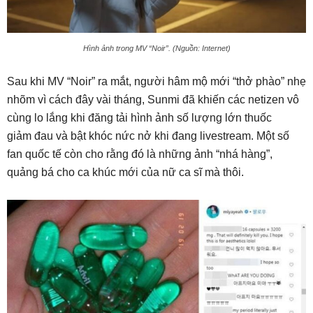
Hình ảnh trong MV “Noir”. (Nguồn: Internet)
Sau khi MV “Noir” ra mắt, người hâm mộ mới “thở phào” nhẹ
nhõm vì cách đây vài tháng, Sunmi đã khiến các netizen vô
cùng lo lắng khi đăng tải hình ảnh số lượng lớn thuốc
giảm đau và bật khóc nức nở khi đang livestream. Một số
fan quốc tế còn cho rằng đó là những ảnh “nhá hàng”,
quảng bá cho ca khúc mới của nữ ca sĩ mà thôi.