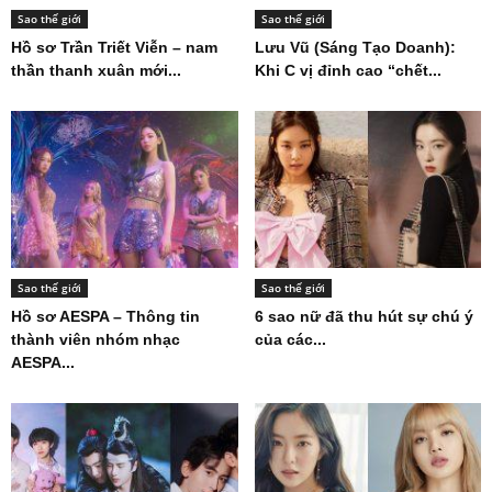
Sao thế giới
Sao thế giới
Hồ sơ Trần Triết Viễn – nam
Lưu Vũ (Sáng Tạo Doanh):
thần thanh xuân mới...
Khi C vị đỉnh cao “chết...
Sao thế giới
Sao thế giới
Hồ sơ AESPA – Thông tin
6 sao nữ đã thu hút sự chú ý
thành viên nhóm nhạc
của các...
AESPA...