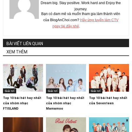
Dream big. Stay positive. Work hard and Enjoy the
journey.
Bạn có đam mê và muốn tham gia làm thành viên
của BlogAnChoi.com?
Hãy ứng tuyển làm CTV
ngay tại đây nhé
.
BÀI VIẾT LIÊN QUAN
XEM THÊM
Giải trí
Giải trí
Giải trí
Top 10 bài hát hay nhất
Top 10 bài hát hay nhất
Top 10 bài hát hay nhất
của nhóm nhạc
của nhóm nhạc
của Seventeen
FTISLAND
Mamamoo