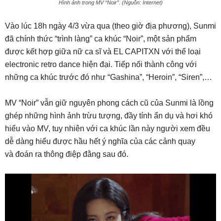
Hình ảnh trong MV “Noir”. (Nguồn: Internet)
Vào lúc 18h ngày 4/3 vừa qua (theo giờ địa phương), Sunmi
đã chính thức “trình làng” ca khúc “Noir”, một sản phẩm
được kết hợp giữa nữ ca sĩ và EL CAPITXN với thể loại
electronic retro dance hiện đại. Tiếp nối thành công với
những ca khúc trước đó như “Gashina”, “Heroin”, “Siren”,…
MV “Noir” vẫn giữ nguyên phong cách cũ của Sunmi là lồng
ghép những hình ảnh trừu tượng, đầy tính ẩn dụ và hơi khó
hiểu vào MV, tuy nhiên với ca khúc lần này người xem đều
dễ dàng hiểu được hầu hết ý nghĩa của các cảnh quay
và đoán ra thông điệp đằng sau đó.