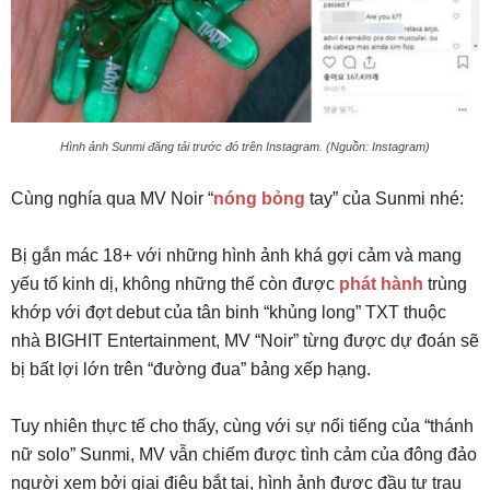
Hình ảnh Sunmi đăng tải trước đó trên Instagram. (Nguồn: Instagram)
Cùng nghía qua MV Noir “
nóng bỏng
tay” của Sunmi nhé:
Bị gắn mác 18+ với những hình ảnh khá gợi cảm và mang
yếu tố kinh dị, không những thế còn được
phát hành
trùng
khớp với đợt debut của tân binh “khủng long” TXT thuộc
nhà BIGHIT Entertainment, MV “Noir” từng được dự đoán sẽ
bị bất lợi lớn trên “đường đua” bảng xếp hạng.
Tuy nhiên thực tế cho thấy, cùng với sự nổi tiếng của “thánh
nữ solo” Sunmi, MV vẫn chiếm được tình cảm của đông đảo
người xem bởi giai điệu bắt tai, hình ảnh được đầu tư trau