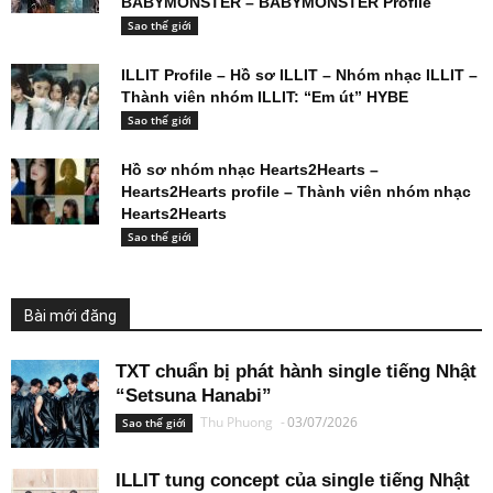
BABYMONSTER – BABYMONSTER Profile
Sao thế giới
ILLIT Profile – Hồ sơ ILLIT – Nhóm nhạc ILLIT –
Thành viên nhóm ILLIT: “Em út” HYBE
Sao thế giới
Hồ sơ nhóm nhạc Hearts2Hearts –
Hearts2Hearts profile – Thành viên nhóm nhạc
Hearts2Hearts
Sao thế giới
Bài mới đăng
TXT chuẩn bị phát hành single tiếng Nhật
“Setsuna Hanabi”
Thu Phuong
-
03/07/2026
Sao thế giới
ILLIT tung concept của single tiếng Nhật