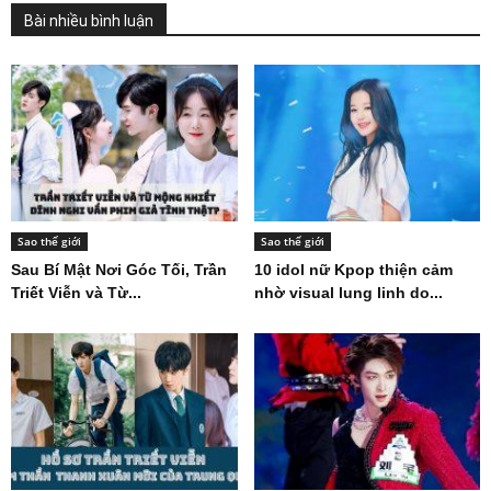
Bài nhiều bình luận
Sao thế giới
Sao thế giới
Sau Bí Mật Nơi Góc Tối, Trần
10 idol nữ Kpop thiện cảm
Triết Viễn và Từ...
nhờ visual lung linh do...