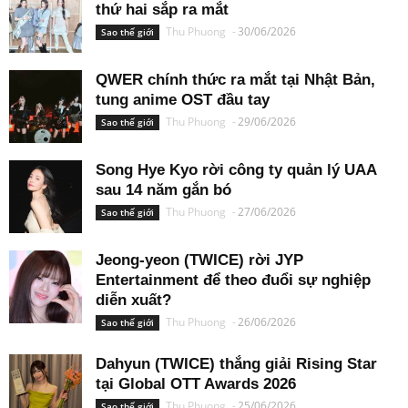
thứ hai sắp ra mắt
Thu Phuong
-
30/06/2026
Sao thế giới
QWER chính thức ra mắt tại Nhật Bản,
tung anime OST đầu tay
Thu Phuong
-
29/06/2026
Sao thế giới
Song Hye Kyo rời công ty quản lý UAA
sau 14 năm gắn bó
Thu Phuong
-
27/06/2026
Sao thế giới
Jeong-yeon (TWICE) rời JYP
Entertainment để theo đuổi sự nghiệp
diễn xuất?
Thu Phuong
-
26/06/2026
Sao thế giới
Dahyun (TWICE) thắng giải Rising Star
tại Global OTT Awards 2026
Thu Phuong
-
25/06/2026
Sao thế giới