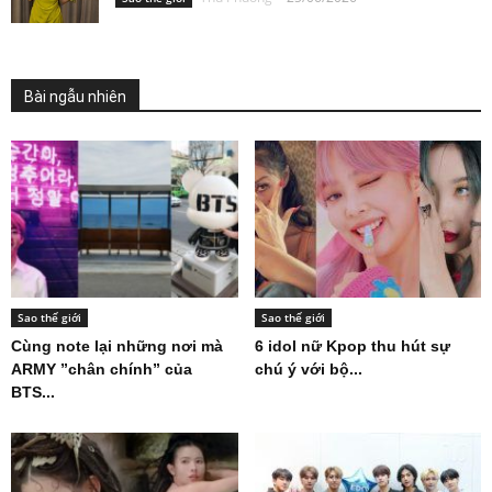
Bài ngẫu nhiên
Sao thế giới
Sao thế giới
Cùng note lại những nơi mà
6 idol nữ Kpop thu hút sự
ARMY ”chân chính” của
chú ý với bộ...
BTS...