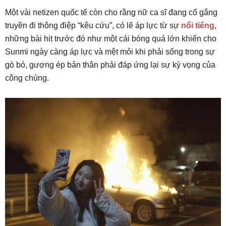
Một vài netizen quốc tế còn cho rằng nữ ca sĩ đang cố gắng
truyền đi thông điệp “kêu cứu”, có lẽ áp lực từ sự
nổi tiếng
,
những bài hit trước đó như một cái bóng quá lớn khiến cho
Sunmi ngày càng áp lực và mệt mỏi khi phải sống trong sự
gò bó, gượng ép bản thân phải đáp ứng lại sự kỳ vọng của
công chúng.