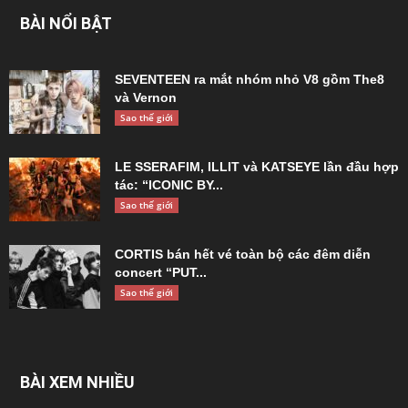
BÀI NỔI BẬT
SEVENTEEN ra mắt nhóm nhỏ V8 gồm The8
và Vernon
Sao thế giới
LE SSERAFIM, ILLIT và KATSEYE lần đầu hợp
tác: “ICONIC BY...
Sao thế giới
CORTIS bán hết vé toàn bộ các đêm diễn
concert “PUT...
Sao thế giới
BÀI XEM NHIỀU