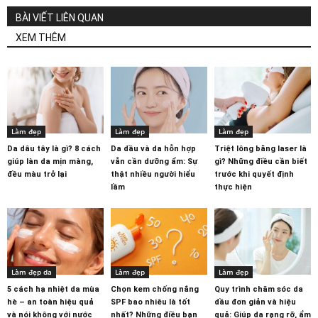
BÀI VIẾT LIÊN QUAN
XEM THÊM
Làm đẹp
Làm đẹp
Làm đẹp
Da dâu tây là gì? 8 cách
Da dầu và da hỗn hợp
Triệt lông bằng laser là
giúp làn da mịn màng,
vẫn cần dưỡng ẩm: Sự
gì? Những điều cần biết
đều màu trở lại
thật nhiều người hiểu
trước khi quyết định
lầm
thực hiện
Làm đẹp da
Làm đẹp
Làm đẹp
5 cách hạ nhiệt da mùa
Chọn kem chống nắng
Quy trình chăm sóc da
hè – an toàn hiệu quả
SPF bao nhiêu là tốt
dầu đơn giản và hiệu
và nói không với nước
nhất? Những điều bạn
quả: Giúp da rạng rỡ, ẩm