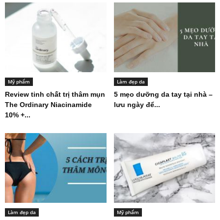
Mỹ phẩm
Làm đẹp da
Review tinh chất trị thâm mụn
5 mẹo dưỡng da tay tại nhà –
The Ordinary Niacinamide
lưu ngày để...
10% +...
Làm đẹp da
Mỹ phẩm