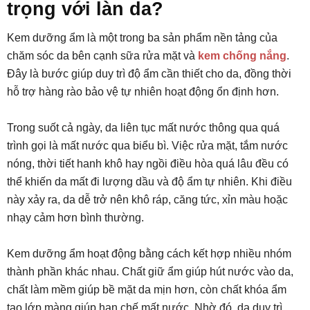
trọng với làn da?
Kem dưỡng ẩm là một trong ba sản phẩm nền tảng của
chăm sóc da bên cạnh sữa rửa mặt và
kem chống nắng
.
Đây là bước giúp duy trì độ ẩm cần thiết cho da, đồng thời
hỗ trợ hàng rào bảo vệ tự nhiên hoạt động ổn định hơn.
Trong suốt cả ngày, da liên tục mất nước thông qua quá
trình gọi là mất nước qua biểu bì. Việc rửa mặt, tắm nước
nóng, thời tiết hanh khô hay ngồi điều hòa quá lâu đều có
thể khiến da mất đi lượng dầu và độ ẩm tự nhiên. Khi điều
này xảy ra, da dễ trở nên khô ráp, căng tức, xỉn màu hoặc
nhạy cảm hơn bình thường.
Kem dưỡng ẩm hoạt động bằng cách kết hợp nhiều nhóm
thành phần khác nhau. Chất giữ ẩm giúp hút nước vào da,
chất làm mềm giúp bề mặt da mịn hơn, còn chất khóa ẩm
tạo lớp màng giúp hạn chế mất nước. Nhờ đó, da duy trì