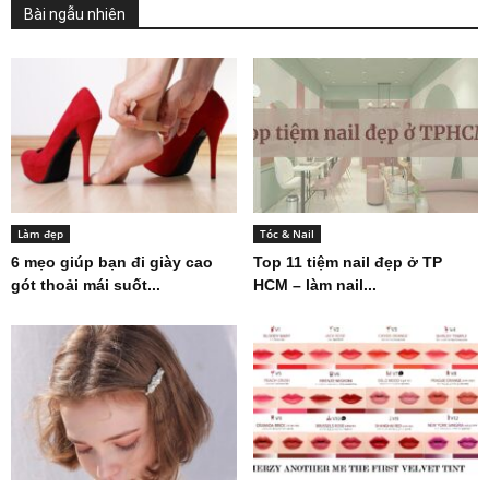
Bài ngẫu nhiên
Làm đẹp
Tóc & Nail
6 mẹo giúp bạn đi giày cao
Top 11 tiệm nail đẹp ở TP
gót thoải mái suốt...
HCM – làm nail...