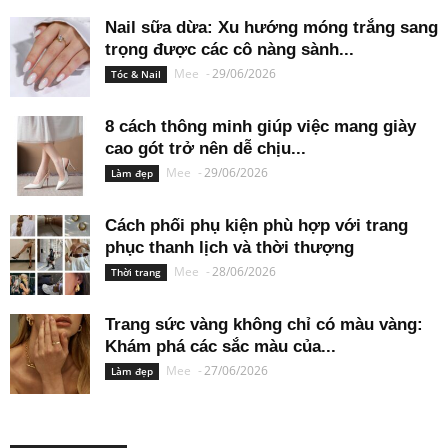
Nail sữa dừa: Xu hướng móng trắng sang
trọng được các cô nàng sành...
Mee
-
29/06/2026
Tóc & Nail
8 cách thông minh giúp việc mang giày
cao gót trở nên dễ chịu...
Mee
-
29/06/2026
Làm đẹp
Cách phối phụ kiện phù hợp với trang
phục thanh lịch và thời thượng
Mee
-
28/06/2026
Thời trang
Trang sức vàng không chỉ có màu vàng:
Khám phá các sắc màu của...
Mee
-
27/06/2026
Làm đẹp