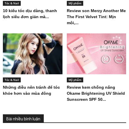
Tóc & Nail
Mỹ phẩm
10 kiểu tóc dịu dàng, thanh
Review son Merzy Another Me
lịch siêu đơn giản mà...
The First Velvet Tint: Mịn
môi,...
Tóc & Nail
Mỹ phẩm
Những điều nên tránh để tóc
Review kem chống nắng
khỏe hơn vào mùa đông
Okame Brightening UV Shield
Sunscreen SPF 50...
Bài nhiều bình luận