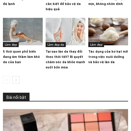
đá lạnh
cần biết để bảo vệ da
mịn, không nhờn dính
hiệu quả
Làm đẹp
Làm đẹp da
Làm đẹp
5 thói quen phổ biến
Tại sao làn da thay đổi
Tác dụng của bơ hạt mỡ
đang âm thầm làm khô
theo thời tiết? Bí quyết
trong việc nuôi dưỡng
da của bạn
chăm sóc da khỏe mạnh
và bảo vệ làn da
suốt bốn mùa
Bài nổi bật