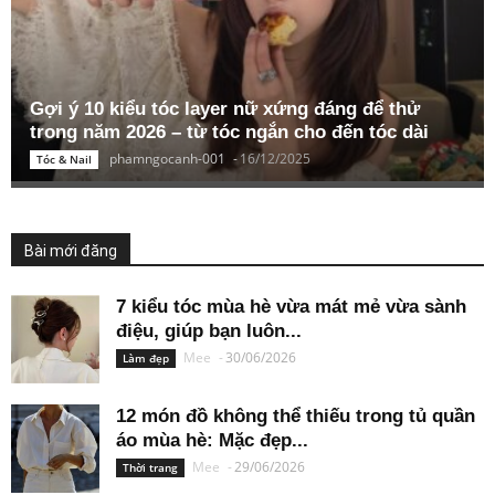
Gợi ý 10 kiểu tóc layer nữ xứng đáng để thử
trong năm 2026 – từ tóc ngắn cho đến tóc dài
phamngocanh-001
-
16/12/2025
Tóc & Nail
Bài mới đăng
7 kiểu tóc mùa hè vừa mát mẻ vừa sành
điệu, giúp bạn luôn...
Mee
-
30/06/2026
Làm đẹp
12 món đồ không thể thiếu trong tủ quần
áo mùa hè: Mặc đẹp...
Mee
-
29/06/2026
Thời trang