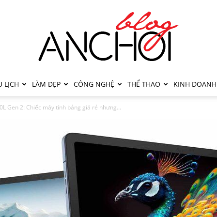
 LỊCH
LÀM ĐẸP
CÔNG NGHỆ
THỂ THAO
KINH DOANH
0L Gen 2: Chiếc máy tính bảng giá rẻ nhưng...