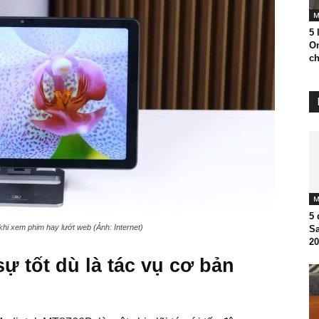
M
5 
O
ch
M
5 
i xem phim hay lướt web (Ảnh: Internet)
S
20
ự tốt dù là tác vụ cơ bản