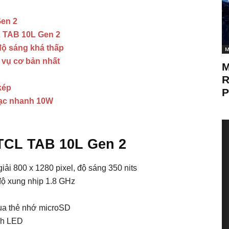
Gen 2
CL TAB 10L Gen 2
độ sáng khá thấp
M
 vụ cơ bản nhất
M
R
kép
P
sạc nhanh 10W
 TCL TAB 10L Gen 2
iải 800 x 1280 pixel, độ sáng 350 nits
độ xung nhịp 1.8 GHz
ua thẻ nhớ microSD
sh LED