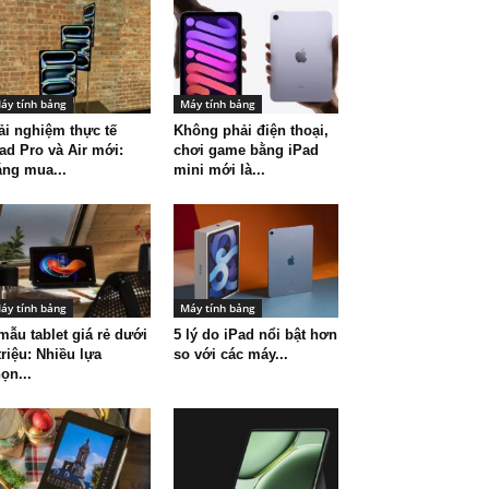
áy tính bảng
Máy tính bảng
ải nghiệm thực tế
Không phải điện thoại,
ad Pro và Air mới:
chơi game bằng iPad
ng mua...
mini mới là...
áy tính bảng
Máy tính bảng
mẫu tablet giá rẻ dưới
5 lý do iPad nổi bật hơn
triệu: Nhiều lựa
so với các máy...
ọn...