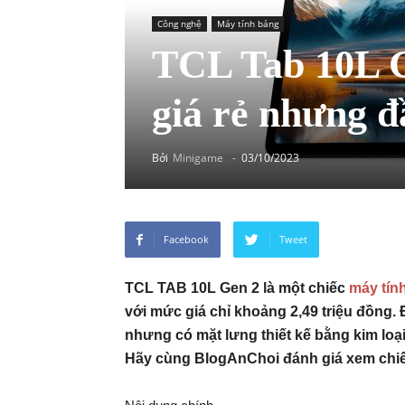
Công nghệ
Máy tính bảng
TCL Tab 10L G
giá rẻ nhưng đ
Bởi
Minigame
-
03/10/2023
Facebook
Tweet
TCL TAB 10L Gen 2 là một chiếc
máy tín
với mức giá chỉ khoảng 2,49 triệu đồng.
nhưng có mặt lưng thiết kế bằng kim loạ
Hãy cùng BlogAnChoi đánh giá xem chiếc