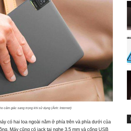
cho cảm giác sang trọng khi sử dụng (Ảnh: Internet)
y có hai loa ngoài nằm ở phía trên và phía dưới của
động. Máy cũng có jack tai nghe 3.5 mm và cổng USB