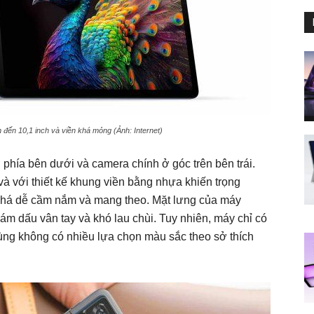
 đến 10,1 inch và viền khá mỏng (Ảnh: Internet)
 phía bên dưới và camera chính ở góc trên bên trái.
và với thiết kế khung viền bằng nhựa khiến trọng
 khá dễ cầm nắm và mang theo. Mặt lưng của máy
m dấu vân tay và khó lau chùi. Tuy nhiên, máy chỉ có
ng không có nhiều lựa chọn màu sắc theo sở thích