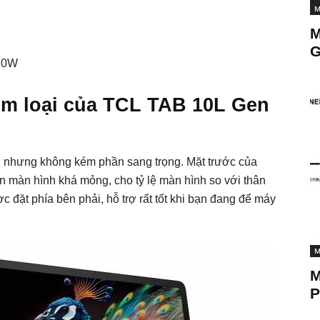
M
M
G
 10W
kim loại của TCL TAB 10L Gen
n nhưng không kém phần sang trọng. Mặt trước của
n màn hình khá mỏng, cho tỷ lệ màn hình so với thân
đặt phía bên phải, hỗ trợ rất tốt khi bạn đang để máy
M
M
P