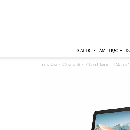
GIẢI TRÍ
ẨM THỰC
DU
Trang Chủ
Công nghệ
Máy tính bảng
TCL Tab 1