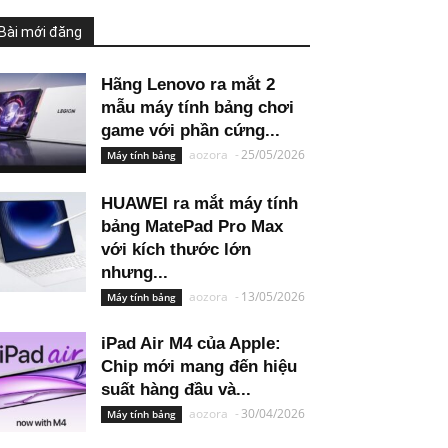
Bài mới đăng
Hãng Lenovo ra mắt 2
mẫu máy tính bảng chơi
game với phần cứng...
aozora
-
25/05/2026
Máy tính bảng
HUAWEI ra mắt máy tính
bảng MatePad Pro Max
với kích thước lớn
nhưng...
aozora
-
13/05/2026
Máy tính bảng
iPad Air M4 của Apple:
Chip mới mang đến hiệu
suất hàng đầu và...
aozora
-
30/04/2026
Máy tính bảng