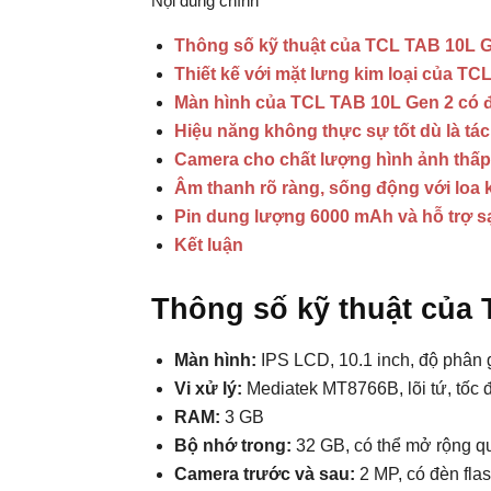
Nội dung chính
Thông số kỹ thuật của TCL TAB 10L 
Thiết kế với mặt lưng kim loại của T
Màn hình của TCL TAB 10L Gen 2 có 
Hiệu năng không thực sự tốt dù là tác
Camera cho chất lượng hình ảnh thấp
Âm thanh rõ ràng, sống động với loa 
Pin dung lượng 6000 mAh và hỗ trợ 
Kết luận
Thông số kỹ thuật của
Màn hình:
IPS LCD, 10.1 inch, độ phân g
Vi xử lý:
Mediatek MT8766B, lõi tứ, tốc 
RAM:
3 GB
Bộ nhớ trong:
32 GB, có thể mở rộng q
Camera trước và sau:
2 MP, có đèn fla