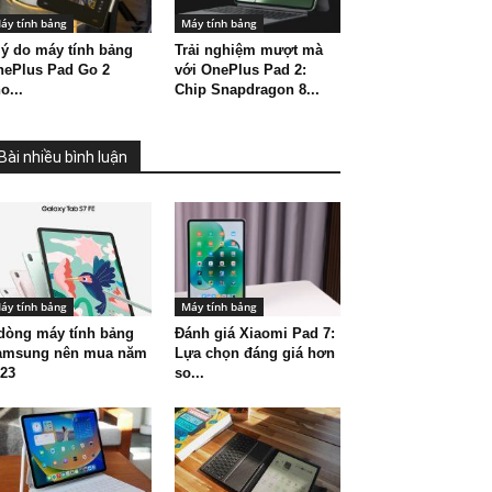
áy tính bảng
Máy tính bảng
lý do máy tính bảng
Trải nghiệm mượt mà
nePlus Pad Go 2
với OnePlus Pad 2:
o...
Chip Snapdragon 8...
Bài nhiều bình luận
áy tính bảng
Máy tính bảng
dòng máy tính bảng
Đánh giá Xiaomi Pad 7:
amsung nên mua năm
Lựa chọn đáng giá hơn
23
so...