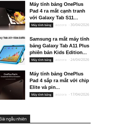
Máy tính bảng OnePlus
Pad 4 ra mắt cạnh tranh
với Galaxy Tab S11...
aozora
-
30/04/2026
Máy tính bảng
Samsung ra mắt máy tính
bảng Galaxy Tab A11 Plus
phiên bản Kids Edition...
aozora
-
24/04/2026
Máy tính bảng
Máy tính bảng OnePlus
Pad 4 sắp ra mắt với chip
Elite và pin...
aozora
-
17/04/2026
Máy tính bảng
Bài ngẫu nhiên