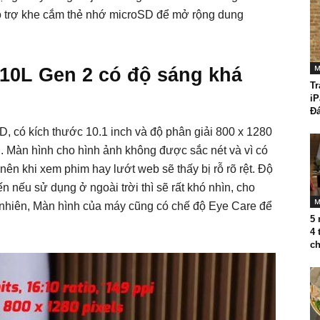
hỗ trợ khe cắm thẻ nhớ microSD để mở rộng dung
M
10L Gen 2 có độ sáng khá
Tr
iP
Đá
, có kích thước 10.1 inch và độ phân giải 800 x 1280
i. Màn hình cho hình ảnh không được sắc nét và vì có
nên khi xem phim hay lướt web sẽ thấy bị rỗ rõ rệt. Độ
n nếu sử dụng ở ngoài trời thì sẽ rất khó nhìn, cho
M
 nhiên, Màn hình của máy cũng có chế độ Eye Care để
5 
4 
ch