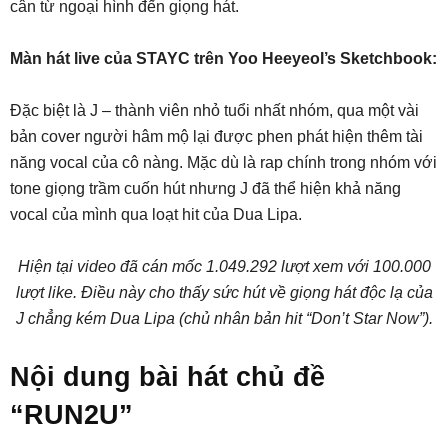
cân từ ngoại hình đến giọng hát.
Màn hát live của STAYC trên Yoo Heeyeol’s Sketchbook:
Đặc biệt là J – thành viên nhỏ tuổi nhất nhóm, qua một vài
bản cover người hâm mộ lại được phen phát hiện thêm tài
năng vocal của cô nàng. Mặc dù là rap chính trong nhóm với
tone giọng trầm cuốn hút nhưng J đã thể hiện khả năng
vocal của mình qua loạt hit của Dua Lipa.
Hiện tại video đã cán mốc 1.049.292 lượt xem với 100.000
lượt like. Điều này cho thấy sức hút về giọng hát độc lạ của
J chẳng kém Dua Lipa (chủ nhân bản hit “Don’t Star Now”).
Nội dung bài hát chủ đề
“RUN2U”