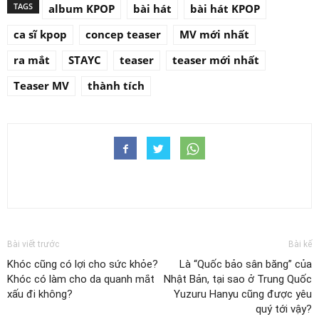
TAGS
album KPOP
bài hát
bài hát KPOP
ca sĩ kpop
concep teaser
MV mới nhất
ra mắt
STAYC
teaser
teaser mới nhất
Teaser MV
thành tích
Bài viết trước
Bài kế
Khóc cũng có lợi cho sức khỏe?
Là “Quốc bảo sân băng” của
Khóc có làm cho da quanh mắt
Nhật Bản, tại sao ở Trung Quốc
xấu đi không?
Yuzuru Hanyu cũng được yêu
quý tới vậy?