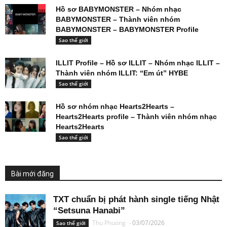
Hồ sơ BABYMONSTER – Nhóm nhạc
BABYMONSTER – Thành viên nhóm
BABYMONSTER – BABYMONSTER Profile
Sao thế giới
ILLIT Profile – Hồ sơ ILLIT – Nhóm nhạc ILLIT –
Thành viên nhóm ILLIT: “Em út” HYBE
Sao thế giới
Hồ sơ nhóm nhạc Hearts2Hearts –
Hearts2Hearts profile – Thành viên nhóm nhạc
Hearts2Hearts
Sao thế giới
Bài mới đăng
TXT chuẩn bị phát hành single tiếng Nhật
“Setsuna Hanabi”
Thu Phuong
-
03/07/2026
Sao thế giới