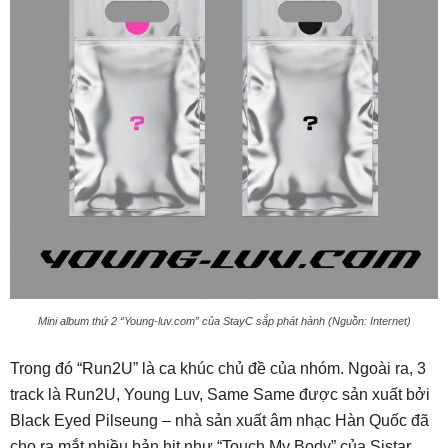
Mini album thứ 2 “Young-luv.com” của StayC sắp phát hành (Nguồn: Internet)
Trong đó “Run2U” là ca khúc chủ đề của nhóm. Ngoài ra, 3
track là Run2U, Young Luv, Same Same được sản xuất bởi
Black Eyed Pilseung – nhà sản xuất âm nhạc Hàn Quốc đã
cho ra mắt nhiều bản hit như “Touch My Body” của Sistar,