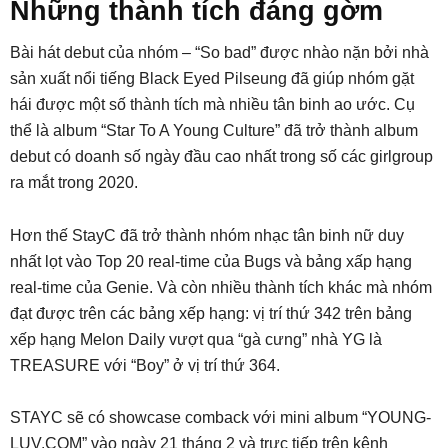
Những thành tích đáng gờm
Bài hát debut của nhóm – “So bad” được nhào nặn bởi nhà
sản xuất nổi tiếng Black Eyed Pilseung đã giúp nhóm gặt
hái được một số thành tích mà nhiều tân binh ao ước. Cụ
thể là album “Star To A Young Culture” đã trở thành album
debut có doanh số ngày đầu cao nhất trong số các girlgroup
ra mắt trong 2020.
Hơn thế StayC đã trở thành nhóm nhạc tân binh nữ duy
nhất lọt vào Top 20 real-time của Bugs và bảng xấp hạng
real-time của Genie. Và còn nhiều thành tích khác mà nhóm
đạt được trên các bảng xếp hạng: vị trí thứ 342 trên bảng
xếp hạng Melon Daily vượt qua “gà cưng” nhà YG là
TREASURE với “Boy” ở vị trí thứ 364.
STAYC sẽ có showcase comback với mini album “YOUNG-
LUV.COM” vào ngày 21 tháng 2 và trực tiếp trên kênh