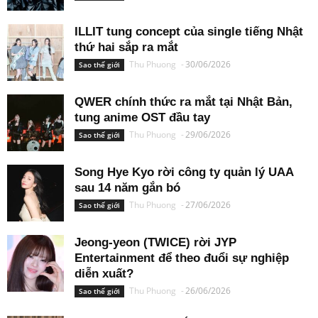
ILLIT tung concept của single tiếng Nhật
thứ hai sắp ra mắt
Thu Phuong
-
30/06/2026
Sao thế giới
QWER chính thức ra mắt tại Nhật Bản,
tung anime OST đầu tay
Thu Phuong
-
29/06/2026
Sao thế giới
Song Hye Kyo rời công ty quản lý UAA
sau 14 năm gắn bó
Thu Phuong
-
27/06/2026
Sao thế giới
Jeong-yeon (TWICE) rời JYP
Entertainment để theo đuổi sự nghiệp
diễn xuất?
Thu Phuong
-
26/06/2026
Sao thế giới