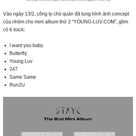
Vào ngày 13/2, công ty chủ quản đã tung hình ảnh concept
của nhóm cho mini album thứ 2 “YOUNG-LUV.COM”, gồm
có 6 track:
I want you baby
Butterfly
Young Luv
247
Same Same
Run2U