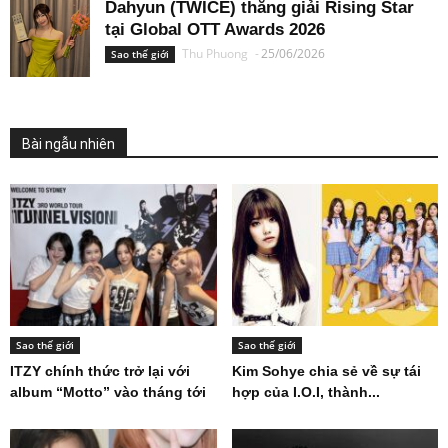
Dahyun (TWICE) thắng giải Rising Star
tại Global OTT Awards 2026
Thu Phuong
-
25/06/2026
Sao thế giới
Bài ngẫu nhiên
Sao thế giới
Sao thế giới
ITZY chính thức trở lại với
Kim Sohye chia sẻ về sự tái
album “Motto” vào tháng tới
hợp của I.O.I, thành...