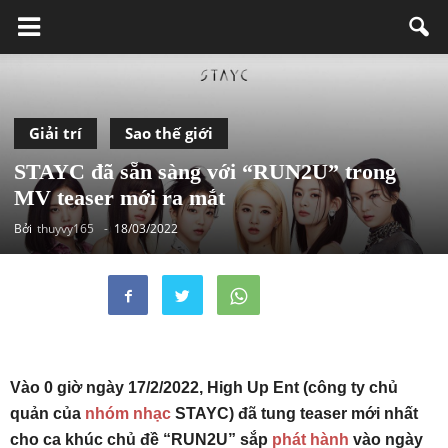
Giải trí
Sao thế giới
STAYC đã sẵn sàng với “RUN2U” trong
MV teaser mới ra mắt
Bởi
thuyvy165
-
18/03/2022
Vào 0 giờ ngày 17/2/2022, High Up Ent (công ty chủ
quản của
nhóm nhạc
STAYC) đã tung teaser mới nhất
cho ca khúc chủ đề “RUN2U” sắp
phát hành
vào ngày