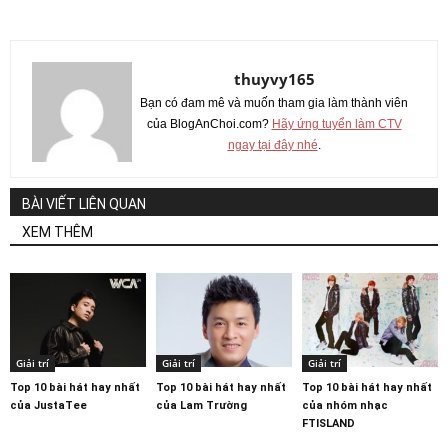
thuyvy165
Bạn có đam mê và muốn tham gia làm thành viên
của BlogAnChoi.com?
Hãy ứng tuyển làm CTV
ngay tại đây nhé
.
BÀI VIẾT LIÊN QUAN
XEM THÊM
Giải trí
Giải trí
Giải trí
Top 10 bài hát hay nhất
Top 10 bài hát hay nhất
Top 10 bài hát hay nhất
của JustaTee
của Lam Trường
của nhóm nhạc
FTISLAND