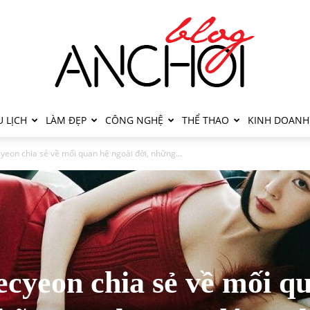
 LỊCH
LÀM ĐẸP
CÔNG NGHỆ
THỂ THAO
KINH DOANH
eon chia sẻ về mối quan hệ ngoài đời, những...
cyeon chia sẻ về mối q