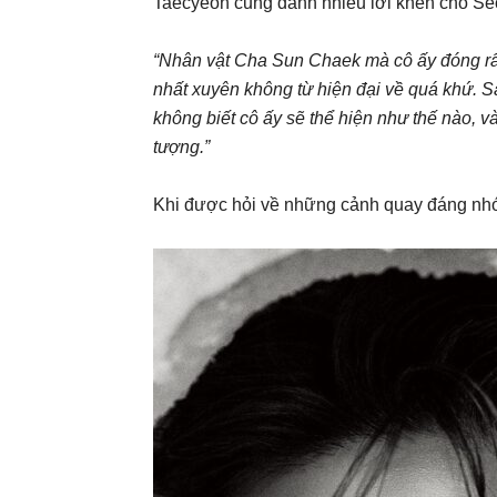
Taecyeon cũng dành nhiều lời khen cho Se
“Nhân vật Cha Sun Chaek mà cô ấy đóng rất 
nhất xuyên không từ hiện đại về quá khứ. Sa
không biết cô ấy sẽ thể hiện như thế nào, và
tượng.”
Khi được hỏi về những cảnh quay đáng nhớ 