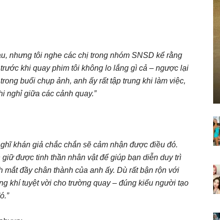
au, nhưng tôi nghe các chị trong nhóm SNSD kể rằng
trước khi quay phim tôi không lo lắng gì cả – ngược lại
rong buổi chụp ảnh, anh ấy rất tập trung khi làm việc,
hi nghỉ giữa các cảnh quay.”
i nghĩ khán giả chắc chắn sẽ cảm nhận được điều đó.
giữ được tinh thần nhân vật để giúp bạn diễn duy trì
h mắt đầy chân thành của anh ấy. Dù rất bận rộn với
g khí tuyệt vời cho trường quay – đúng kiểu người tạo
ó.”