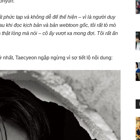
ohyun:
phức tạp và không dễ để thể hiện – vì là người duy
u khi đọc kịch bản và bản webtoon gốc, tôi rất tò mò
 thật lòng mà nói – cô ấy vượt xa mong đợi. Tôi rất ấn
nhất, Taecyeon ngập ngừng vì sợ tiết lộ nội dung: