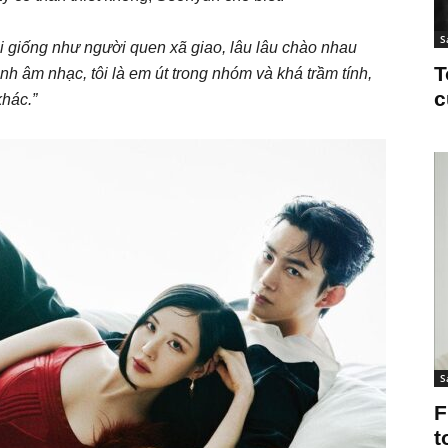
S
tôi giống như người quen xã giao, lâu lâu chào nhau
T
nh âm nhạc, tôi là em út trong nhóm và khá trầm tính,
c
hác.”
S
F
t