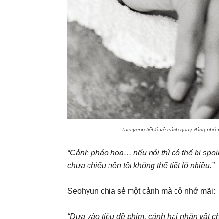
Taecyeon tiết lộ về cảnh quay đáng nhớ n
“Cảnh pháo hoa… nếu nói thì có thể bị spoi
chưa chiếu nên tôi không thể tiết lộ nhiều.”
Seohyun chia sẻ một cảnh mà cô nhớ mãi:
“Dựa vào tiêu đề phim, cảnh hai nhân vật c