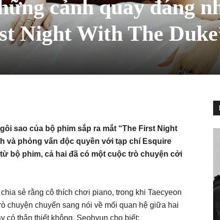
những cảnh quay đáng n
rst Night With The Duke
i sao của bộ phim sắp ra mắt “The First Night
h và phỏng vấn độc quyền với tạp chí Esquire
ừ bộ phim, cả hai đã có một cuộc trò chuyện cởi
chia sẻ rằng cô thích chơi piano, trong khi Taecyeon
 trò chuyện chuyển sang nói về mối quan hệ giữa hai
y có thân thiết không, Seohyun cho biết: