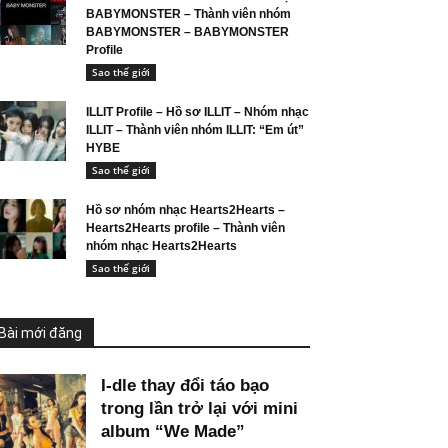
BABYMONSTER – Thành viên nhóm
BABYMONSTER – BABYMONSTER
Profile
Sao thế giới
ILLIT Profile – Hồ sơ ILLIT – Nhóm nhạc
ILLIT – Thành viên nhóm ILLIT: “Em út”
HYBE
Sao thế giới
Hồ sơ nhóm nhạc Hearts2Hearts –
Hearts2Hearts profile – Thành viên
nhóm nhạc Hearts2Hearts
Sao thế giới
Bài mới đăng
I-dle thay đổi táo bạo
trong lần trở lại với mini
album “We Made”