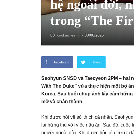
hệ ngoài đời, 
trong “The Fi
Bởi
cookiecream
-
03/06/2025
Facebook
Tweet
Seohyun SNSD và Taecyeon 2PM – hai ngô
With The Duke” vừa thực hiện một bộ ản
Korea. Sau buổi chụp ảnh lấy cảm hứng t
mở và chân thành.
Khi được hỏi về sở thích cá nhân, Seohyun 
lại hứng thú với việc nấu ăn. Sau đó, cuộc
người ngoài đời. Khi được hỏi liệu trước đâ