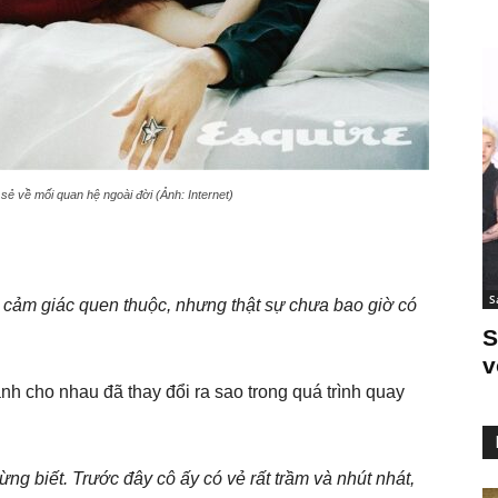
ẻ về mối quan hệ ngoài đời (Ảnh: Internet)
S
có cảm giác quen thuộc, nhưng thật sự chưa bao giờ có
S
v
h cho nhau đã thay đổi ra sao trong quá trình quay
ng biết. Trước đây cô ấy có vẻ rất trầm và nhút nhát,