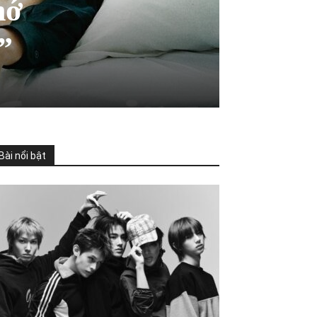
hớ
”
Bài nổi bật