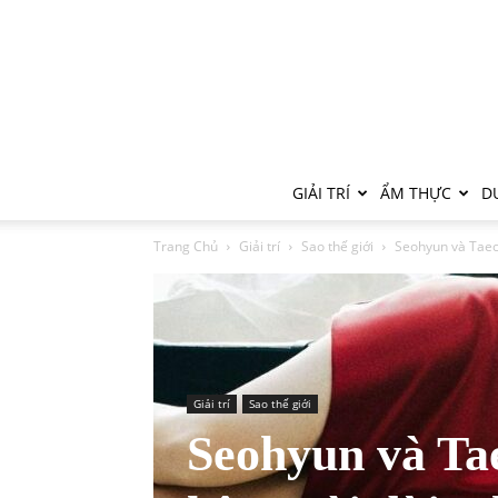
GIẢI TRÍ
ẨM THỰC
DU
Trang Chủ
Giải trí
Sao thế giới
Seohyun và Taecy
Giải trí
Sao thế giới
Seohyun và Tae