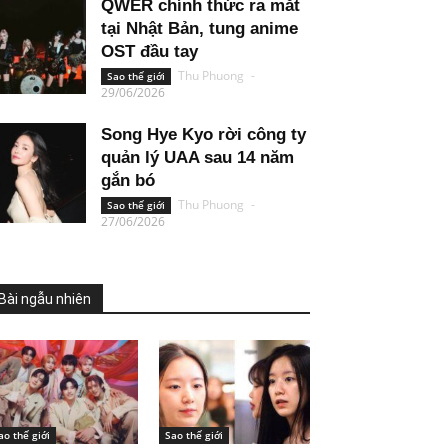
QWER chính thức ra mắt
tại Nhật Bản, tung anime
OST đầu tay
Thu Phuong
-
Sao thế giới
29/06/2026
Song Hye Kyo rời công ty
quản lý UAA sau 14 năm
gắn bó
Thu Phuong
-
Sao thế giới
27/06/2026
Bài ngẫu nhiên
ao thế giới
Sao thế giới