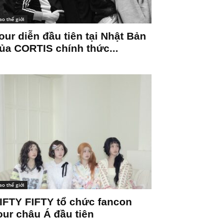
ao thế giới
our diễn đầu tiên tại Nhật Bản
ủa CORTIS chính thức...
ao thế giới
IFTY FIFTY tổ chức fancon
our châu Á đầu tiên