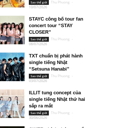
Thu Phuong
-
Sao thế giới
10/07/2026
STAYC công bố tour fan
concert tour “STAY
CLOSER”
Thu Phuong
-
Sao thế giới
08/07/2026
TXT chuẩn bị phát hành
single tiếng Nhật
“Setsuna Hanabi”
Thu Phuong
-
Sao thế giới
03/07/2026
ILLIT tung concept của
single tiếng Nhật thứ hai
sắp ra mắt
Thu Phuong
-
Sao thế giới
30/06/2026