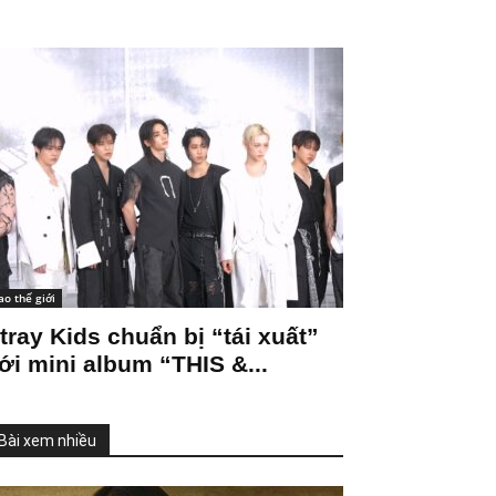
ao thế giới
tray Kids chuẩn bị “tái xuất”
ới mini album “THIS &...
Bài xem nhiều