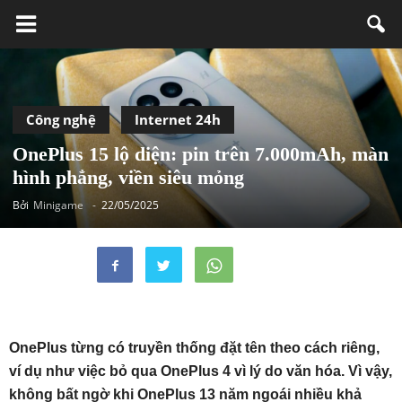
Công nghệ
Internet 24h
OnePlus 15 lộ diện: pin trên 7.000mAh, màn
hình phẳng, viền siêu mỏng
Bởi
Minigame
-
22/05/2025
OnePlus từng có truyền thống đặt tên theo cách riêng,
ví dụ như việc bỏ qua OnePlus 4 vì lý do văn hóa. Vì vậy,
không bất ngờ khi OnePlus 13 năm ngoái nhiều khả