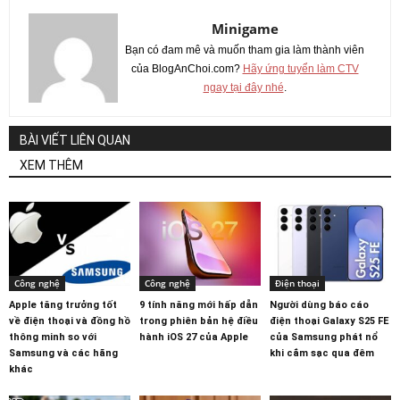
Minigame
Bạn có đam mê và muốn tham gia làm thành viên
của BlogAnChoi.com?
Hãy ứng tuyển làm CTV
ngay tại đây nhé
.
BÀI VIẾT LIÊN QUAN
XEM THÊM
Công nghệ
Công nghệ
Điện thoại
Apple tăng trưởng tốt
9 tính năng mới hấp dẫn
Người dùng báo cáo
về điện thoại và đồng hồ
trong phiên bản hệ điều
điện thoại Galaxy S25 FE
thông minh so với
hành iOS 27 của Apple
của Samsung phát nổ
Samsung và các hãng
khi cắm sạc qua đêm
khác