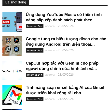
Bài mới đăng
Ứng dụng YouTube Music có thêm tính
năng sắp xếp danh sách phát theo...
aozora
-
28/05/2026
Internet 24h
Google tung ra biểu tượng disco cho các
ứng dụng Android trên điện thoại...
aozora
-
25/05/2026
Internet 24h
CapCut hợp tác với Gemini cho phép
người dùng chỉnh sửa hình ảnh và...
aozora
-
23/05/2026
Internet 24h
Tính năng soạn email bằng AI của Gmail
được triển khai rộng rãi cho...
aozora
-
21/05/2026
Internet 24h