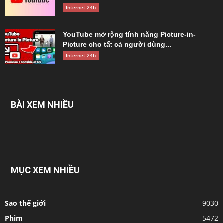
Internet 24h
YouTube mở rộng tính năng Picture-in-
Picture cho tất cả người dùng...
Internet 24h
BÀI XEM NHIỀU
MỤC XEM NHIỀU
Sao thế giới
9030
Phim
5472