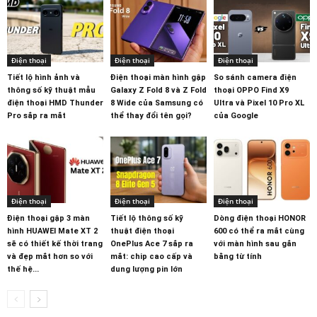
Điện thoại
Điện thoại
Điện thoại
Tiết lộ hình ảnh và
Điện thoại màn hình gập
So sánh camera điện
thông số kỹ thuật mẫu
Galaxy Z Fold 8 và Z Fold
thoại OPPO Find X9
điện thoại HMD Thunder
8 Wide của Samsung có
Ultra và Pixel 10 Pro XL
Pro sắp ra mắt
thể thay đổi tên gọi?
của Google
Điện thoại
Điện thoại
Điện thoại
Điện thoại gập 3 màn
Tiết lộ thông số kỹ
Dòng điện thoại HONOR
hình HUAWEI Mate XT 2
thuật điện thoại
600 có thể ra mắt cùng
sẽ có thiết kế thời trang
OnePlus Ace 7 sắp ra
với màn hình sau gắn
và đẹp mắt hơn so với
mắt: chip cao cấp và
bằng từ tính
thế hệ...
dung lượng pin lớn