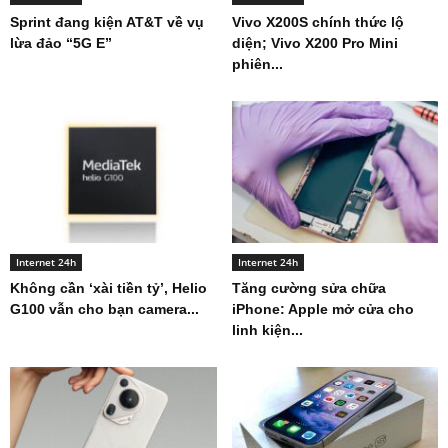
Sprint đang kiện AT&T về vụ
Vivo X200S chính thức lộ
lừa đảo “5G E”
diện; Vivo X200 Pro Mini
phiên...
Internet 24h
Internet 24h
Không cần ‘xài tiền tỷ’, Helio
Tăng cường sửa chữa
G100 vẫn cho bạn camera...
iPhone: Apple mở cửa cho
linh kiện...