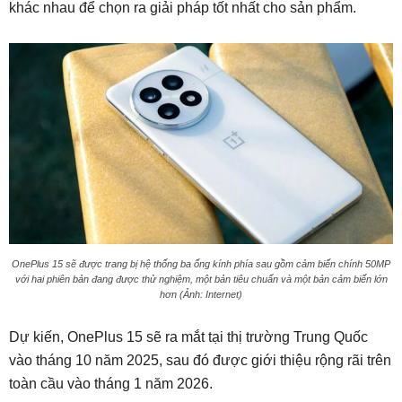
khác nhau để chọn ra giải pháp tốt nhất cho sản phẩm.
OnePlus 15 sẽ được trang bị hệ thống ba ống kính phía sau gồm cảm biến chính 50MP
với hai phiên bản đang được thử nghiệm, một bản tiêu chuẩn và một bản cảm biến lớn
hơn (Ảnh: Internet)
Dự kiến, OnePlus 15 sẽ ra mắt tại thị trường Trung Quốc
vào tháng 10 năm 2025, sau đó được giới thiệu rộng rãi trên
toàn cầu vào tháng 1 năm 2026.