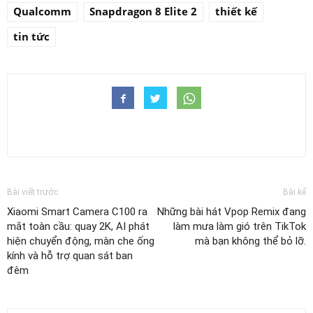
Qualcomm
Snapdragon 8 Elite 2
thiết kế
tin tức
Bài viết trước
Bài kế
Xiaomi Smart Camera C100 ra
Những bài hát Vpop Remix đang
mắt toàn cầu: quay 2K, AI phát
làm mưa làm gió trên TikTok
hiện chuyển động, màn che ống
mà bạn không thể bỏ lỡ.
kính và hỗ trợ quan sát ban
đêm