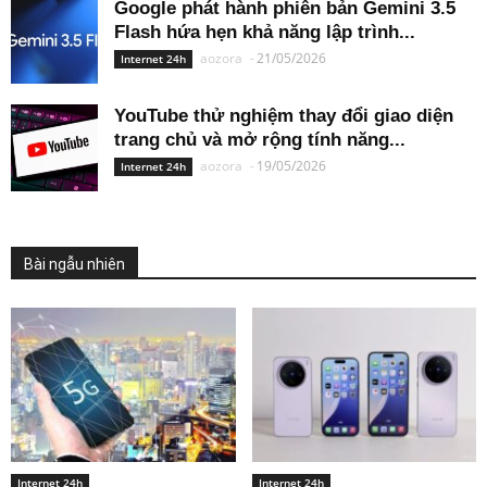
Google phát hành phiên bản Gemini 3.5
Flash hứa hẹn khả năng lập trình...
aozora
-
21/05/2026
Internet 24h
YouTube thử nghiệm thay đổi giao diện
trang chủ và mở rộng tính năng...
aozora
-
19/05/2026
Internet 24h
Bài ngẫu nhiên
Internet 24h
Internet 24h