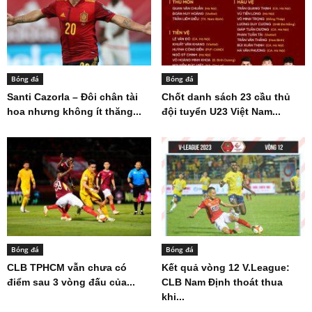
Bóng đá
Bóng đá
Santi Cazorla – Đôi chân tài
Chốt danh sách 23 cầu thủ
hoa nhưng không ít thăng...
đội tuyển U23 Việt Nam...
Bóng đá
Bóng đá
CLB TPHCM vẫn chưa có
Kết quả vòng 12 V.League:
điểm sau 3 vòng đấu của...
CLB Nam Định thoát thua
khi...