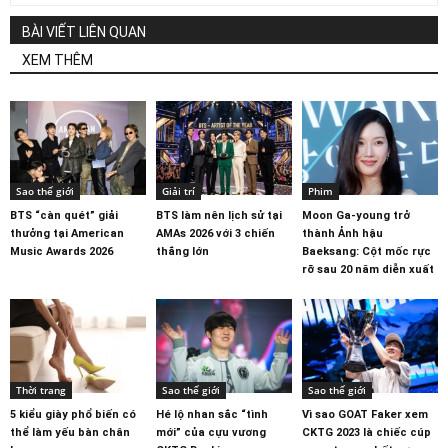
BÀI VIẾT LIÊN QUAN
XEM THÊM
Sao thế giới
Giải trí
Phim
BTS “càn quét” giải
BTS làm nên lịch sử tại
Moon Ga-young trở
thưởng tại American
AMAs 2026 với 3 chiến
thành Ảnh hậu
Music Awards 2026
thắng lớn
Baeksang: Cột mốc rực
rỡ sau 20 năm diễn xuất
Thời trang
Sao thế giới
Sao thế giới
5 kiểu giày phổ biến có
Hé lộ nhan sắc “tình
Vì sao GOAT Faker xem
thể làm yếu bàn chân
mới” của cựu vương
CKTG 2023 là chiếc cúp