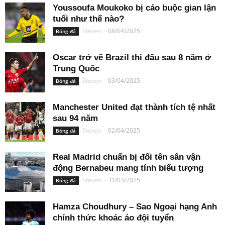
Youssoufa Moukoko bị cáo buộc gian lận
tuổi như thế nào?
Steven
-
08/04/2025
Bóng đá
Oscar trở về Brazil thi đấu sau 8 năm ở
Trung Quốc
Steven
-
03/04/2025
Bóng đá
Manchester United đạt thành tích tệ nhất
sau 94 năm
Steven
-
02/04/2025
Bóng đá
Real Madrid chuẩn bị đổi tên sân vận
động Bernabeu mang tính biểu tượng
Steven
-
31/03/2025
Bóng đá
Hamza Choudhury – Sao Ngoại hạng Anh
chính thức khoác áo đội tuyển