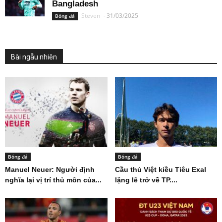
Bangladesh
Steven
-
31/03/2025
Bóng đá
Bài ngẫu nhiên
Bóng đá
Bóng đá
Manuel Neuer: Người định
Cầu thủ Việt kiều Tiêu Exal
nghĩa lại vị trí thủ môn của...
lặng lẽ trở về TP....