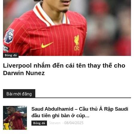
Bóng đá
Liverpool nhắm đến cái tên thay thế cho
Darwin Nunez
Bài mới đăng
Saud Abdulhamid – Cầu thủ Ả Rập Saudi
đầu tiên ghi bàn ở cúp...
Steven
-
08/04/2025
Bóng đá