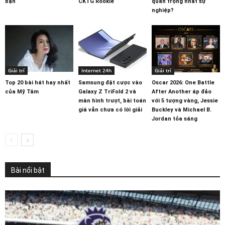
bạn
CKTG Rookie
quan trọng nhất sự
nghiệp?
Giải trí
Internet 24h
Giải trí
Top 20 bài hát hay nhất
Samsung đặt cược vào
Oscar 2026: One Battle
của Mỹ Tâm
Galaxy Z TriFold 2 và
After Another áp đảo
màn hình trượt, bài toán
với 5 tượng vàng, Jessie
giá vẫn chưa có lời giải
Buckley và Michael B.
Jordan tỏa sáng
Bài nổi bật