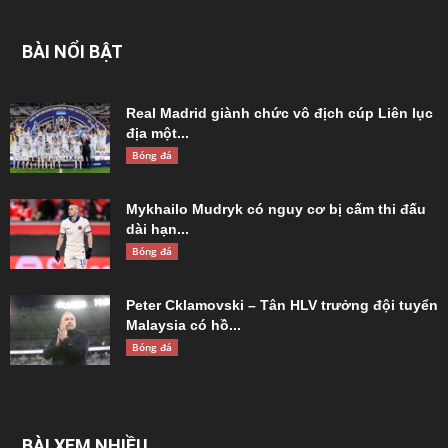
BÀI NỔI BẬT
Real Madrid giành chức vô địch cúp Liên lục
địa một...
Bóng đá
Mykhailo Mudryk có nguy cơ bị cấm thi đấu
dài hạn...
Bóng đá
Peter Cklamovski – Tân HLV trưởng đội tuyển
Malaysia có hồ...
Bóng đá
BÀI XEM NHIỀU