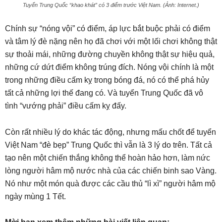
Tuyển Trung Quốc “khao khát” có 3 điểm trước Việt Nam. (Ảnh: Internet.)
Chính sự “nóng vội” có điểm, áp lực bắt buộc phải có điểm
và tâm lý đè nặng nên họ đã chơi với một lối chơi không thật
sự thoải mái, những đường chuyền không thật sự hiệu quả,
những cứ dứt điểm không trúng đích. Nóng vội chính là một
trong những điều cấm kỵ trong bóng đá, nó có thể phá hủy
tất cả những lợi thế đang có. Và tuyển Trung Quốc đã vô
tình “vướng phải” điều cấm kỵ đấy.
Còn rất nhiều lý do khác tác động, nhưng mấu chốt để tuyển
Việt Nam “đè bẹp” Trung Quốc thì vẫn là 3 lý do trên. Tất cả
tạo nên một chiến thắng không thể hoàn hảo hơn, làm nức
lòng người hâm mộ nước nhà của các chiến binh sao Vàng.
Nó như một món quà được các cầu thủ “lì xì” người hâm mộ
ngày mùng 1 Tết.