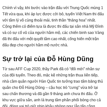
Chính vì vậy, khi bước vào trận đấu với Trung Quốc mùng 1
Tết vừa qua, khi áp lực được cởi bỏ, tuyển Việt Nam thi đấu
với tâm lý vô cùng thoải mái, tinh thần “thăng hoa” nhất.
Cộng thêm có điểm tựa là được thi đấu tại sân nhà Mỹ Đình
và có sự cổ vũ của người hâm mộ, các chiến binh sao Vàng
đã thi đấu với một quyết tâm cao nhất, cống hiến một trận
đấu đẹp cho người hâm mộ nước nhà.
Sự trở lại của Đỗ Hùng Dũng
Từ sau AFF Cup 2020, thầy Park đã có “đổi mới” nhân sự
của đội tuyển. Theo đó, mặc kệ những trận thua liên tiếp,
nhà cầm quân người Hàn Quốc tin tưởng trao tấm băng thủ
quân cho Đỗ Hùng Dũng – cậu học trò “cưng” vừa trở lại
sau chấn thương và đã gần 9 tháng anh chưa thi đấu. Ở
khu vực giữa sân, anh là trung tâm phân phối bóng cho cả
đội, đóng vai trò giữ nhịp khâu phòng ngự lẫn tấn công.