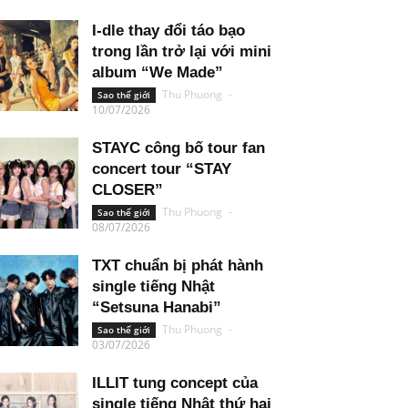
I-dle thay đổi táo bạo
trong lần trở lại với mini
album “We Made”
Thu Phuong
-
Sao thế giới
10/07/2026
STAYC công bố tour fan
concert tour “STAY
CLOSER”
Thu Phuong
-
Sao thế giới
08/07/2026
TXT chuẩn bị phát hành
single tiếng Nhật
“Setsuna Hanabi”
Thu Phuong
-
Sao thế giới
03/07/2026
ILLIT tung concept của
single tiếng Nhật thứ hai