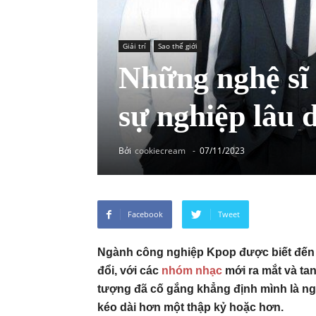
Giải trí
Sao thế giới
Những nghệ sĩ
sự nghiệp lâu 
Bởi
cookiecream
-
07/11/2023
Facebook
Tweet
Ngành công nghiệp Kpop được biết đến v
đổi, với các
nhóm nhạc
mới ra mắt và ta
tượng đã cố gắng khẳng định mình là ng
kéo dài hơn một thập kỷ hoặc hơn.