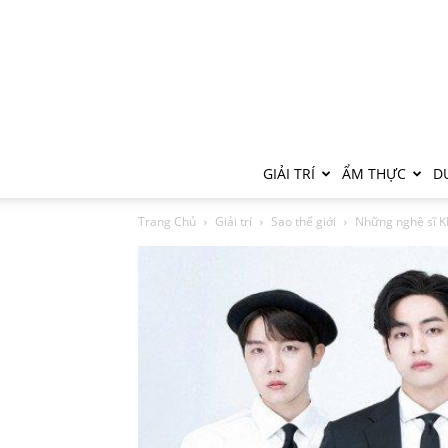
GIẢI TRÍ
ẨM THỰC
DU
Trang Chủ
Giải trí
Sao thế giới
Những nghệ sĩ KP