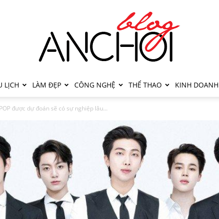
 LỊCH
LÀM ĐẸP
CÔNG NGHỆ
THỂ THAO
KINH DOANH
OP được dự đoán sẽ có sự nghiệp lâu...