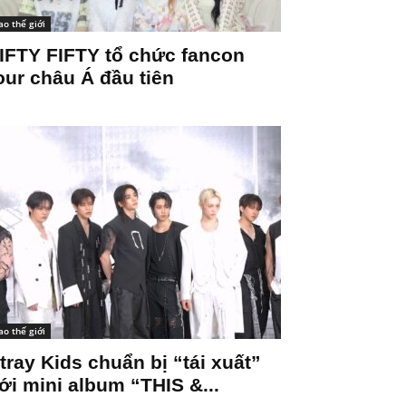
ao thế giới
IFTY FIFTY tổ chức fancon
our châu Á đầu tiên
ao thế giới
tray Kids chuẩn bị “tái xuất”
ới mini album “THIS &...