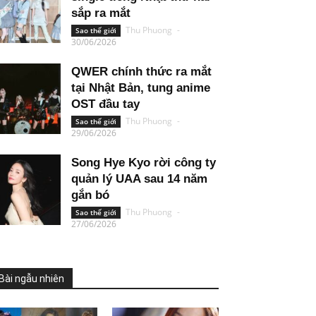
sắp ra mắt
Thu Phuong
-
Sao thế giới
30/06/2026
QWER chính thức ra mắt
tại Nhật Bản, tung anime
OST đầu tay
Thu Phuong
-
Sao thế giới
29/06/2026
Song Hye Kyo rời công ty
quản lý UAA sau 14 năm
gắn bó
Thu Phuong
-
Sao thế giới
27/06/2026
Bài ngẫu nhiên