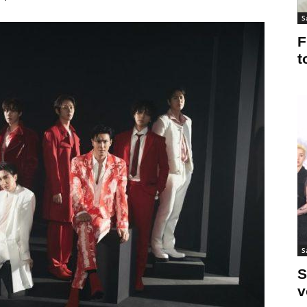
S
F
t
S
S
v