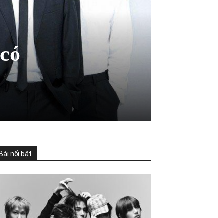
 có
Bài nổi bật