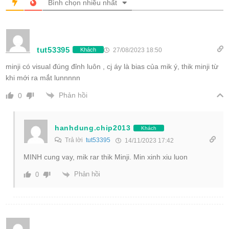
Bình chọn nhiều nhất
tut53395
27/08/2023 18:50
Khách
minji có visual đúng đỉnh luôn , cj áy là bias của mik ý, thik minji từ
khi mới ra mắt lunnnnn
Phản hồi
0
hanhdung.chip2013
Khách
Trả lời
tut53395
14/11/2023 17:42
MINH cung vay, mik rar thik Minji. Min xinh xiu luon
Phản hồi
0