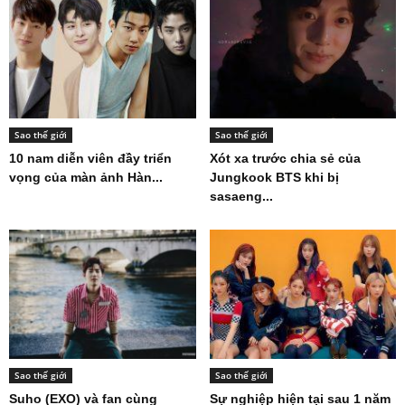
Sao thế giới
Sao thế giới
10 nam diễn viên đầy triển
Xót xa trước chia sẻ của
vọng của màn ảnh Hàn...
Jungkook BTS khi bị
sasaeng...
Sao thế giới
Sao thế giới
Suho (EXO) và fan cùng
Sự nghiệp hiện tại sau 1 năm