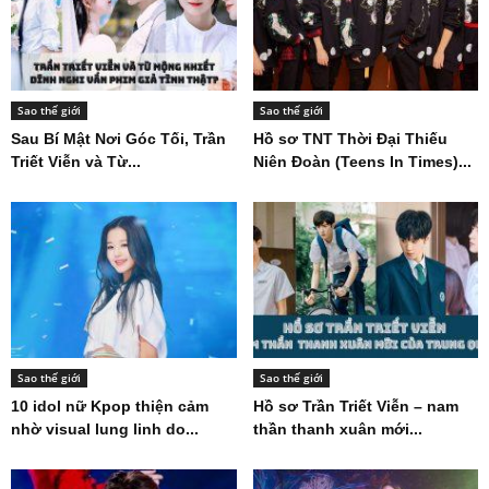
Sao thế giới
Sao thế giới
Sau Bí Mật Nơi Góc Tối, Trần
Hồ sơ TNT Thời Đại Thiếu
Triết Viễn và Từ...
Niên Đoàn (Teens In Times)...
Sao thế giới
Sao thế giới
10 idol nữ Kpop thiện cảm
Hồ sơ Trần Triết Viễn – nam
nhờ visual lung linh do...
thần thanh xuân mới...