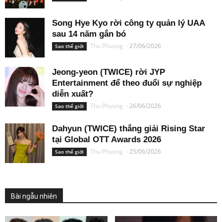
Song Hye Kyo rời công ty quản lý UAA
sau 14 năm gắn bó
Thu Phuong
-
27/06/2026
Sao thế giới
Jeong-yeon (TWICE) rời JYP
Entertainment để theo đuổi sự nghiệp
diễn xuất?
Thu Phuong
-
26/06/2026
Sao thế giới
Dahyun (TWICE) thắng giải Rising Star
tại Global OTT Awards 2026
Thu Phuong
-
25/06/2026
Sao thế giới
Bài ngẫu nhiên