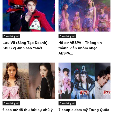
Sao thế giới
Sao thế giới
Lưu Vũ (Sáng Tạo Doanh):
Hồ sơ AESPA – Thông tin
Khi C vị đỉnh cao “chết...
thành viên nhóm nhạc
AESPA...
Sao thế giới
Sao thế giới
6 sao nữ đã thu hút sự chú ý
7 couple đam mỹ Trung Quốc