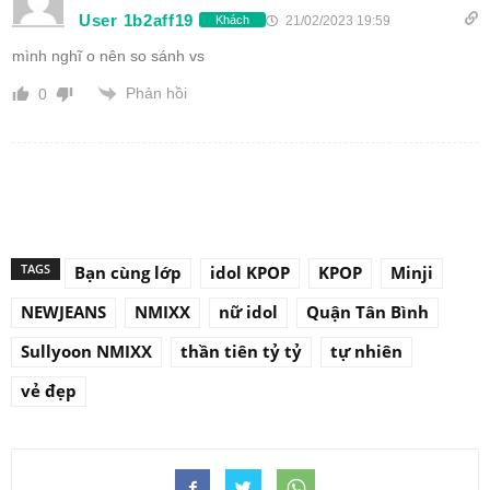
User 1b2aff19
21/02/2023 19:59
Khách
mình nghĩ o nên so sánh vs
Phản hồi
0
TAGS
Bạn cùng lớp
idol KPOP
KPOP
Minji
NEWJEANS
NMIXX
nữ idol
Quận Tân Bình
Sullyoon NMIXX
thần tiên tỷ tỷ
tự nhiên
vẻ đẹp