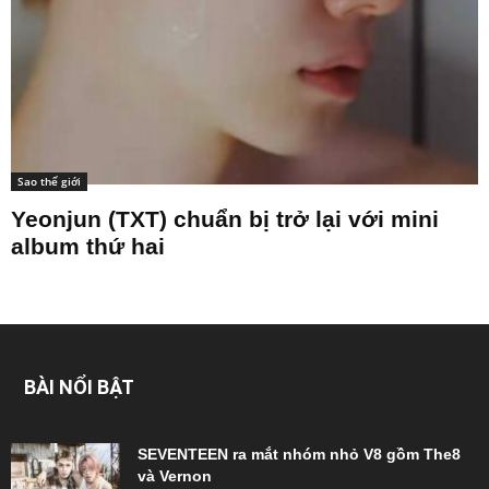
Sao thế giới
Yeonjun (TXT) chuẩn bị trở lại với mini
album thứ hai
BÀI NỔI BẬT
SEVENTEEN ra mắt nhóm nhỏ V8 gồm The8
và Vernon