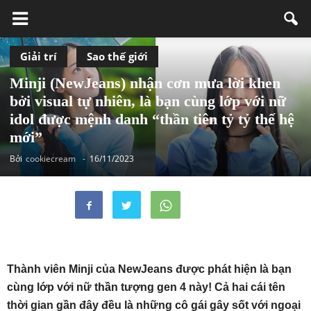
Giải trí
Sao thế giới
Minji (NewJeans) nhận cơn mưa lời khen
bởi visual tự nhiên, là bạn cùng lớp với nữ
idol được mệnh danh “thần tiên tỷ tỷ thế hệ
mới”
Bởi
cookiecream
-
16/11/2023
Thành viên Minji của NewJeans được phát hiện là bạn
cùng lớp với nữ thần tượng gen 4 này! Cả hai cái tên
thời gian gần đây đều là những cô gái gây sốt với ngoại