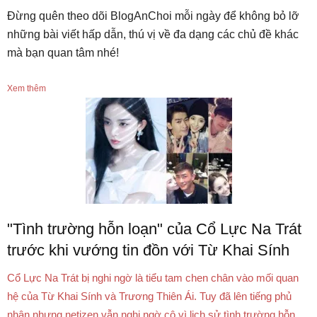
Đừng quên theo dõi BlogAnChoi mỗi ngày để không bỏ lỡ
những bài viết hấp dẫn, thú vị về đa dạng các chủ đề khác
mà bạn quan tâm nhé!
Xem thêm
"Tình trường hỗn loạn" của Cổ Lực Na Trát
trước khi vướng tin đồn với Từ Khai Sính
Cổ Lực Na Trát bị nghi ngờ là tiểu tam chen chân vào mối quan
hệ của Từ Khai Sính và Trương Thiên Ái. Tuy đã lên tiếng phủ
nhận nhưng netizen vẫn nghi ngờ cô vì lịch sử tình trường hỗn