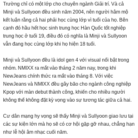
Trường chỉ có một lớp cho chuyên ngành Giải trí. Và cả
Minji và Sullyoon đều sinh năm 2004, nên người hâm mộ
kết luận rằng cả hai phải học cùng lớp vì tuổi của họ. Bên
cạnh đó hầu hết học sinh trung học Hàn Quốc tốt nghiệp
trung học ở tuổi 19, điều đó có nghĩa là Minji và Sullyoon
vẫn đang học cùng lớp khi họ hiện 18 tuổi.
Minji và Sullyoon đều là idol gen 4 với visual nổi bật trong
nhóm. NMIXX ra mắt vào tháng 2 năm nay, trong khi
NewJeans chính thức ra mắt vào tháng 8. Với việc
NewJeans và NMIXX đều gây bão cho ngành công nghiệp
Kpop với màn debut thành công, khiến cho nhiều người
không thể không đặt kỳ vọng vào sự tương tác giữa cả hai.
Cư dân mạng hy vọng sẽ thấy Minji và Sullyoon giao lưu tại
các sự kiện lớn mà họ sẽ có cơ hội gặp gỡ nhau, chẳng hạn
như lễ hội âm nhạc cuối năm.