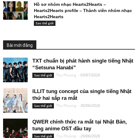
Hồ sơ nhóm nhạc Hearts2Hearts –
Hearts2Hearts profile – Thành viên nhóm nhạc
Hearts2Hearts
Sao thế giới
Bài mới đăng
TXT chuẩn bị phát hành single tiếng Nhật
“Setsuna Hanabi”
Thu Phuong
-
03/07/2026
Sao thế giới
ILLIT tung concept của single tiếng Nhật
thứ hai sắp ra mắt
Thu Phuong
-
30/06/2026
Sao thế giới
QWER chính thức ra mắt tại Nhật Bản,
tung anime OST đầu tay
Thu Phuong
-
29/06/2026
Sao thế giới