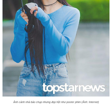
Ảnh cánh nhà báo chụp nhưng đẹp hệt như poster phim (Ảnh: Internet)