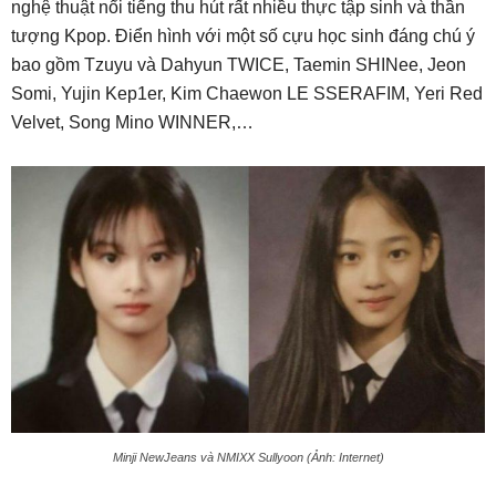
nghệ thuật nổi tiếng thu hút rất nhiều thực tập sinh và thần
tượng Kpop. Điển hình với một số cựu học sinh đáng chú ý
bao gồm Tzuyu và Dahyun TWICE, Taemin SHINee, Jeon
Somi, Yujin Kep1er, Kim Chaewon LE SSERAFIM, Yeri Red
Velvet, Song Mino WINNER,…
Minji NewJeans và NMIXX Sullyoon (Ảnh: Internet)