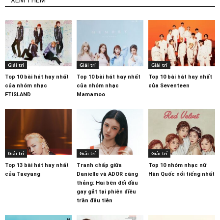
XEM THÊM
Giải trí
Giải trí
Giải trí
Top 10 bài hát hay nhất
Top 10 bài hát hay nhất
Top 10 bài hát hay nhất
của nhóm nhạc
của nhóm nhạc
của Seventeen
FTISLAND
Mamamoo
Giải trí
Giải trí
Giải trí
Top 13 bài hát hay nhất
Tranh chấp giữa
Top 10 nhóm nhạc nữ
của Taeyang
Danielle và ADOR căng
Hàn Quốc nổi tiếng nhất
thẳng: Hai bên đối đầu
gay gắt tại phiên điều
trần đầu tiên