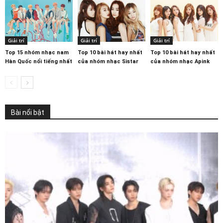
Giải trí
Giải trí
Giải trí
Top 15 nhóm nhạc nam
Top 10 bài hát hay nhất
Top 10 bài hát hay nhất
Hàn Quốc nổi tiếng nhất
của nhóm nhạc Sistar
của nhóm nhạc Apink
Bài nổi bật