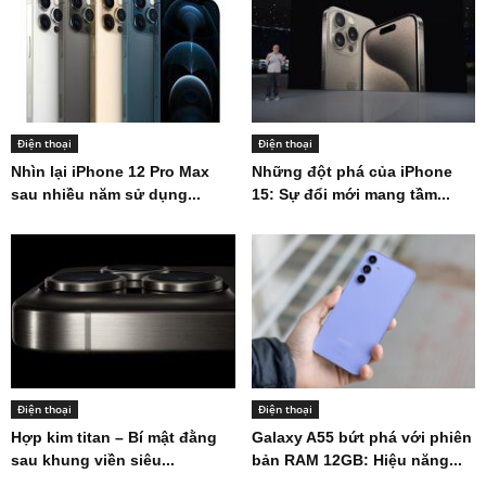
Điện thoại
Điện thoại
Nhìn lại iPhone 12 Pro Max
Những đột phá của iPhone
sau nhiều năm sử dụng...
15: Sự đổi mới mang tầm...
Điện thoại
Điện thoại
Hợp kim titan – Bí mật đằng
Galaxy A55 bứt phá với phiên
sau khung viền siêu...
bản RAM 12GB: Hiệu năng...