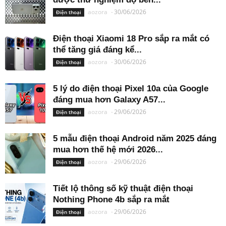
aozora
-
30/06/2026
Điện thoại
Điện thoại Xiaomi 18 Pro sắp ra mắt có
thể tăng giá đáng kể...
aozora
-
30/06/2026
Điện thoại
5 lý do điện thoại Pixel 10a của Google
đáng mua hơn Galaxy A57...
aozora
-
29/06/2026
Điện thoại
5 mẫu điện thoại Android năm 2025 đáng
mua hơn thế hệ mới 2026...
aozora
-
29/06/2026
Điện thoại
Tiết lộ thông số kỹ thuật điện thoại
Nothing Phone 4b sắp ra mắt
aozora
-
29/06/2026
Điện thoại