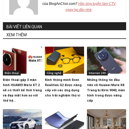
của BlogAnChoi.com?
Hãy ứng tuyển làm CTV
ngay tại đây nhé
.
BÀI VIẾT LIÊN QUAN
XEM THÊM
Điện thoại
Công nghệ
Internet 24h
Điện thoại gập 3 màn
Kính thông minh Even
Những thông tin đầu
hình HUAWEI Mate XT 2
Realities G2 được nâng
tiên về Huawei Mate X8:
sẽ có thiết kế thời trang
cấp với các ứng dụng
Trang bị Kirin 9040, màn
và đẹp mắt hơn so với
cho trải nghiệm thú vị
hình trong được nâng
thế hệ...
cấp