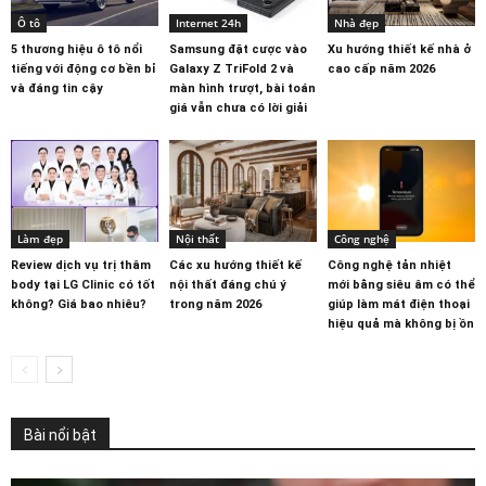
Ô tô
Internet 24h
Nhà đẹp
5 thương hiệu ô tô nổi
Samsung đặt cược vào
Xu hướng thiết kế nhà ở
tiếng với động cơ bền bỉ
Galaxy Z TriFold 2 và
cao cấp năm 2026
và đáng tin cậy
màn hình trượt, bài toán
giá vẫn chưa có lời giải
Làm đẹp
Nội thất
Công nghệ
Review dịch vụ trị thâm
Các xu hướng thiết kế
Công nghệ tản nhiệt
body tại LG Clinic có tốt
nội thất đáng chú ý
mới bằng siêu âm có thể
không? Giá bao nhiêu?
trong năm 2026
giúp làm mát điện thoại
hiệu quả mà không bị ồn
Bài nổi bật