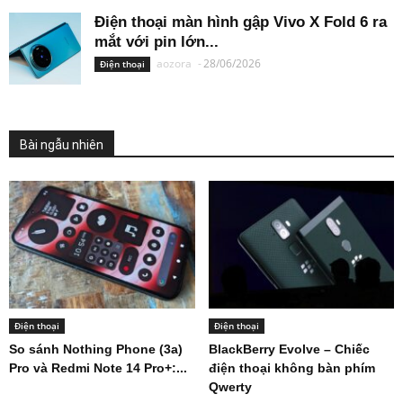
Điện thoại màn hình gập Vivo X Fold 6 ra
mắt với pin lớn...
aozora
-
28/06/2026
Điện thoại
Bài ngẫu nhiên
Điện thoại
Điện thoại
So sánh Nothing Phone (3a)
BlackBerry Evolve – Chiếc
Pro và Redmi Note 14 Pro+:...
điện thoại không bàn phím
Qwerty