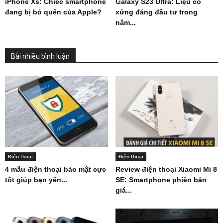
iPhone Xs: Chiếc smartphone
Galaxy S23 Ultra: Liệu có
đang bị bỏ quên của Apple?
xứng đáng đầu tư trong
năm...
Bài nhiều bình luận
Điện thoại
Điện thoại
4 mẫu điện thoại bảo mật cực
Review điện thoại Xiaomi Mi 8
tốt giúp bạn yên...
SE: Smartphone phiên bản
giá...