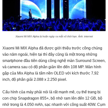
Xiaomi Mi MIX Alpha bị hoãn ngày ra mắt vô thời hạn. Ảnh: internet
Xiaomi Mi MIX Alpha đã được giới thiệu trước công chúng
vào năm ngoái, hiện tại thì đây cũng là một trong những
smartphone đầu tiên dùng công nghệ màn Surround Screen,
và camera sau có độ phân giản lên đến 108 MP. Màn hình
gập của Mix Alpha là tấm nền OLED với kích thước 7,92
inch, độ phân giải 2.088 x 2.250 pixel.
Cấu hình của máy phải nói là rất mạnh mẽ, cụ thể trang bị
con chip Snapdragon 855+, bộ nhớ ram lên đến 12 GB, bộ
nhớ trong là 4.050 mAh, sạc nhanh với công suất 40W. Cụm