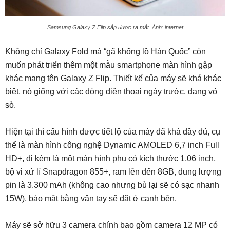
Samsung Galaxy Z Flip sắp được ra mắt. Ảnh: internet
Không chỉ Galaxy Fold mà “gã khổng lồ Hàn Quốc” còn
muốn phát triển thêm một mẫu smartphone màn hình gập
khác mang tên Galaxy Z Flip. Thiết kế của máy sẽ khá khác
biệt, nó giống với các dòng điện thoại ngày trước, dạng vỏ
sò.
Hiện tại thì cấu hình được tiết lộ của máy đã khá đầy đủ, cụ
thể là màn hình công nghệ Dynamic AMOLED 6,7 inch Full
HD+, đi kèm là một màn hình phụ có kích thước 1,06 inch,
bộ vi xử lí Snapdragon 855+, ram lên đến 8GB, dung lượng
pin là 3.300 mAh (không cao nhưng bù lại sẽ có sạc nhanh
15W), bảo mật bằng vân tay sẽ đặt ở cạnh bên.
Máy sẽ sở hữu 3 camera chính bao gồm camera 12 MP có