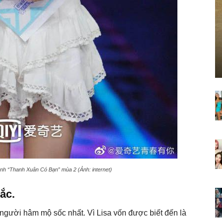
rình “Thanh Xuân Có Bạn” mùa 2 (Ảnh: internet)
ắc.
người hâm mộ sốc nhất. Vì Lisa vốn được biết đến là