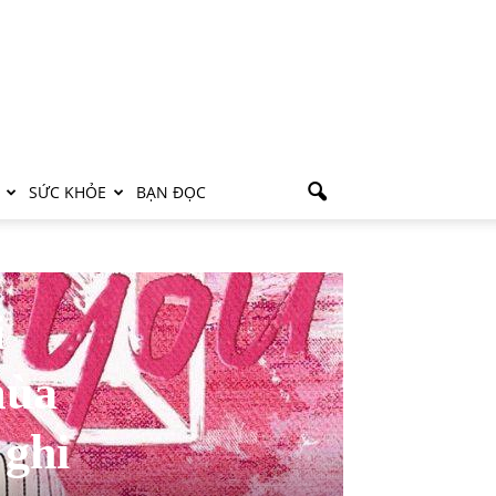
SỨC KHỎE
BẠN ĐỌC
i
mùa
 ghi