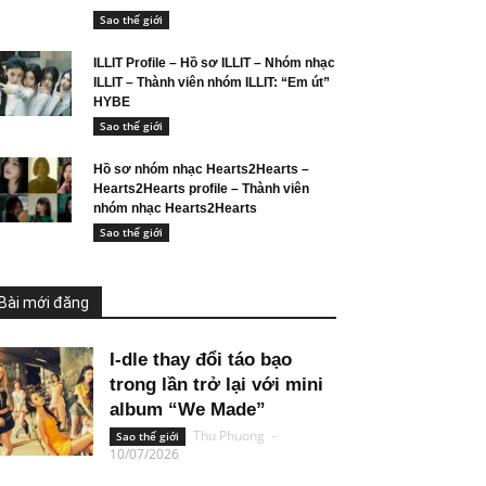
Sao thế giới
ILLIT Profile – Hồ sơ ILLIT – Nhóm nhạc
ILLIT – Thành viên nhóm ILLIT: “Em út”
HYBE
Sao thế giới
Hồ sơ nhóm nhạc Hearts2Hearts –
Hearts2Hearts profile – Thành viên
nhóm nhạc Hearts2Hearts
Sao thế giới
Bài mới đăng
I-dle thay đổi táo bạo
trong lần trở lại với mini
album “We Made”
Thu Phuong
-
Sao thế giới
10/07/2026