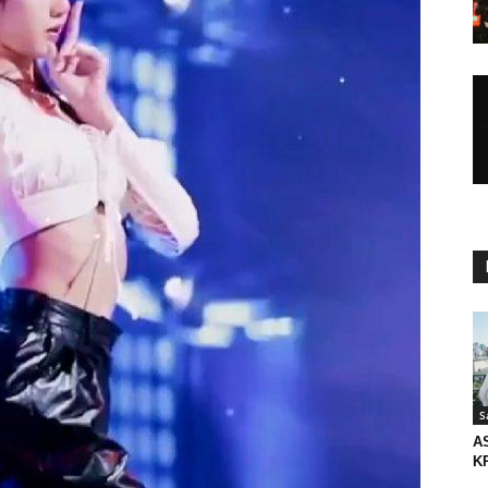
S
AS
K