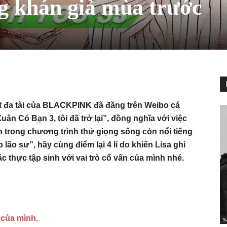
g khán giả mùa trước
út đa tài của BLACKPINK đã đăng trên Weibo cá
ân Có Bạn 3, tôi đã trở lại”, đồng nghĩa với việc
vấn trong chương trình thử giọng sống còn nổi tiếng
lão sư”, hãy cùng điểm lại 4 lí do khiến Lisa ghi
ác thực tập sinh với vai trò cố vấn của mình nhé.
 của mình.
S