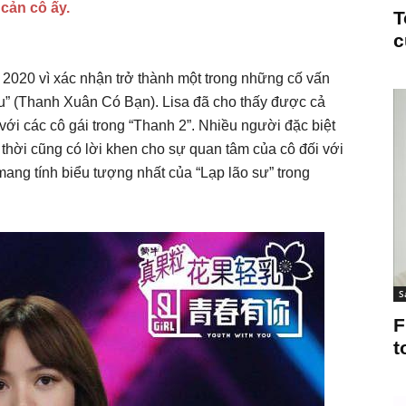
cản cô ấy.
T
c
2020 vì xác nhận trở thành một trong những cố vấn
ou” (Thanh Xuân Có Bạn). Lisa đã cho thấy được cả
ới các cô gái trong “Thanh 2”. Nhiều người đặc biệt
thời cũng có lời khen cho sự quan tâm của cô đối với
mang tính biểu tượng nhất của “Lạp lão sư” trong
S
F
t