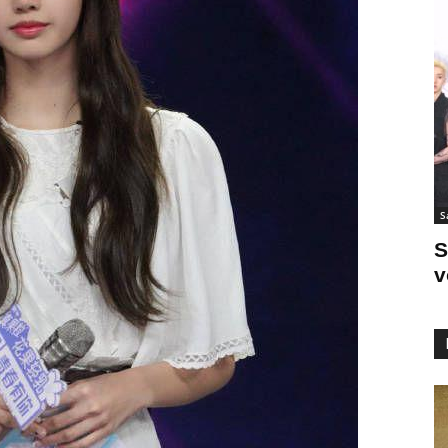
S
S
v