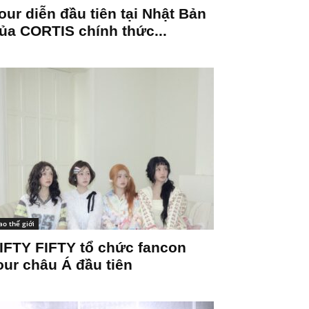
our diễn đầu tiên tại Nhật Bản
ủa CORTIS chính thức...
ao thế giới
IFTY FIFTY tổ chức fancon
our châu Á đầu tiên