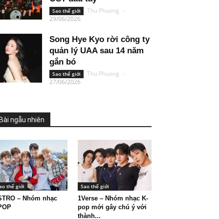
Thu Phuong
-
Sao thế giới
29/06/2026
Song Hye Kyo rời công ty
quản lý UAA sau 14 năm
gắn bó
Thu Phuong
-
Sao thế giới
27/06/2026
Bài ngẫu nhiên
ao thế giới
Sao thế giới
TRO – Nhóm nhạc
1Verse – Nhóm nhạc K-
POP
pop mới gây chú ý với
thành...