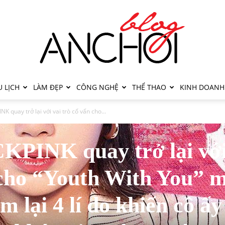
 LỊCH
LÀM ĐẸP
CÔNG NGHỆ
THỂ THAO
KINH DOANH
K quay trở lại với vai trò cố vấn cho...
KPINK quay trở lại vớ
 cho “Youth With You” 
m lại 4 lí do khiến cô ấy