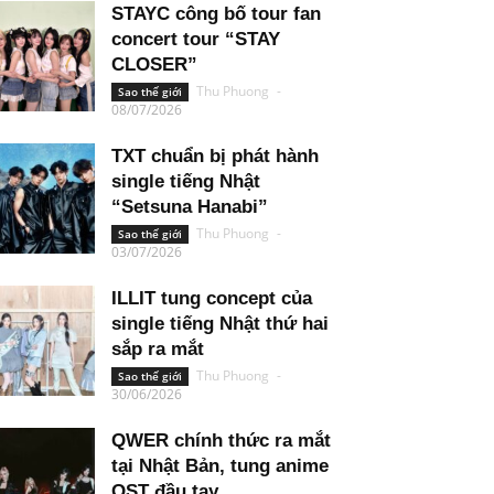
STAYC công bố tour fan
concert tour “STAY
CLOSER”
Thu Phuong
-
Sao thế giới
08/07/2026
TXT chuẩn bị phát hành
single tiếng Nhật
“Setsuna Hanabi”
Thu Phuong
-
Sao thế giới
03/07/2026
ILLIT tung concept của
single tiếng Nhật thứ hai
sắp ra mắt
Thu Phuong
-
Sao thế giới
30/06/2026
QWER chính thức ra mắt
tại Nhật Bản, tung anime
OST đầu tay