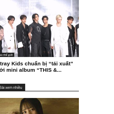
ao thế giới
tray Kids chuẩn bị “tái xuất”
ới mini album “THIS &...
Bài xem nhiều