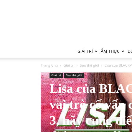
GIẢI TRÍ
ẨM THỰC
DU
Trang Chủ
Giải trí
Sao thế giới
Lisa của BLACKPIN
Giải trí
Sao thế giới
Lisa của BLAC
vai trò cố vấn
3, hãy cùng điể