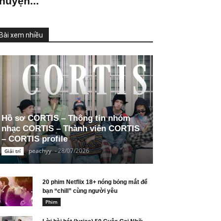
huyện...
Bài xem nhiều
Hồ sơ CORTIS – Thông tin nhóm
nhạc CORTIS – Thành viên CORTIS
– CORTIS profile
peachyy
-
28/07/2026
Giải trí
20 phim Netflix 18+ nóng bỏng mắt để
bạn “chill” cùng người yêu
Phim