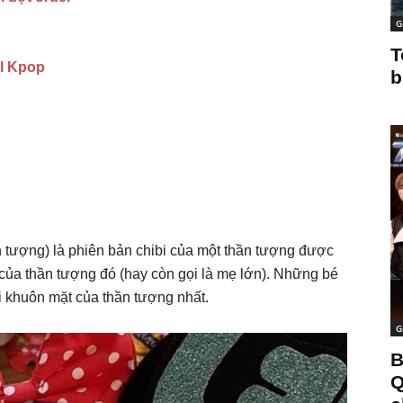
G
T
ll Kpop
b
n tượng) là phiên bản chibi của một thần tượng được
 của thần tượng đó (hay còn gọi là mẹ lớn). Những bé
i khuôn mặt của thần tượng nhất.
G
B
Q