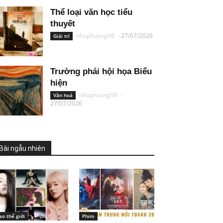
Thể loại văn học tiểu
thuyết
nhuphuong98
-
27/07/2026
Giải trí
Trường phái hội họa Biểu
hiện
nhuphuong98
-
Văn hoá
27/07/2026
Bài ngẫu nhiên
ao thế giới
Phim