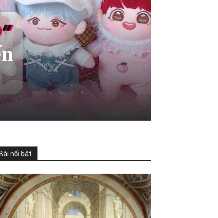
ến
Bài nổi bật