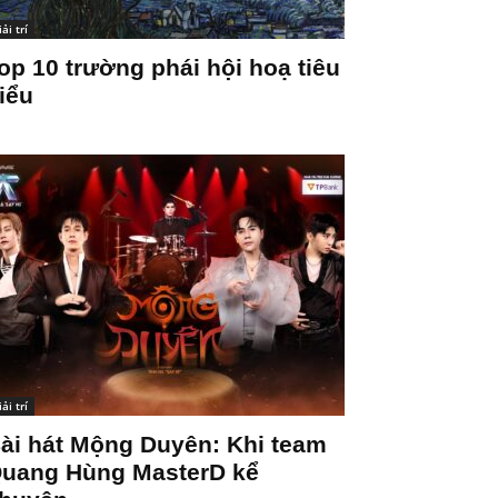
iải trí
op 10 trường phái hội hoạ tiêu
iểu
iải trí
ài hát Mộng Duyên: Khi team
uang Hùng MasterD kể