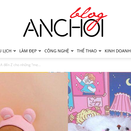
 LỊCH
LÀM ĐẸP
CÔNG NGHỆ
THỂ THAO
KINH DOANH
 A đến Z cho những “mẹ...