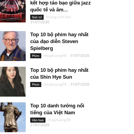
kết hợp táo bạo giữa jazz
quốc tế và âm...
Hoàng Anh Nhi
-
Giải trí
31/07/2026
Top 10 bộ phim hay nhất
của đạo diễn Steven
Spielberg
nhuphuong98
-
31/07/2026
Phim
Top 10 bộ phim hay nhất
của Shin Hye Sun
nhuphuong98
-
31/07/2026
Phim
Top 10 danh tướng nổi
tiếng của Việt Nam
nhuphuong98
-
Văn hoá
27/07/2026