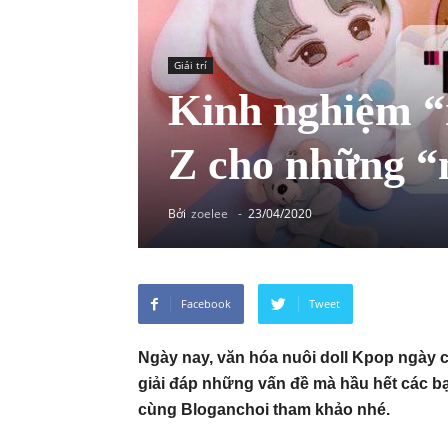
Giải trí
Kinh nghiệm “
Z cho những “
Bởi
zoelee
-
23/04/2020
Facebook
Tweet
Ngày nay, văn hóa nuôi doll Kpop
ngày c
giải đáp những vấn đề mà hầu hết các bạ
cùng Bloganchoi tham khảo nhé.