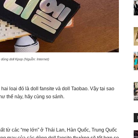
 dòng doll Kpop (Nguồn: Internet)
 loại đó là doll fansite và doll Taobao. Vậy tại sao
hư thế này, hãy cùng so sánh.
uất từ các “mẹ lớn” ở Thái Lan, Hàn Quốc, Trung Quốc
ng may của các dòng doll fansite thường sẽ tốt hơn so