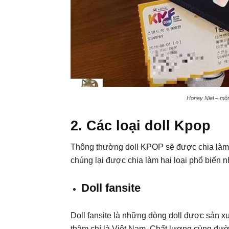
Honey Niel – một
2. Các loại doll Kpop
Thông thường doll KPOP sẽ được chia làm hai
chúng lại được chia làm hai loại phổ biến n
Doll fansite
Doll fansite là những dòng doll được sản x
thậm chí là Việt Nam. Chất lượng cùng đườ