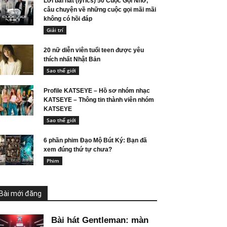
Lời bài hát (lyrics) 50 Cuộc Gọi Nhỡ,
câu chuyện về những cuộc gọi mãi mãi
không có hồi đáp
Giải trí
20 nữ diễn viên tuổi teen được yêu
thích nhất Nhật Bản
Sao thế giới
Profile KATSEYE – Hồ sơ nhóm nhạc
KATSEYE – Thông tin thành viên nhóm
KATSEYE
Sao thế giới
6 phần phim Đạo Mộ Bút Ký: Bạn đã
xem đúng thứ tự chưa?
Phim
Bài mới đăng
Bài hát Gentleman: màn