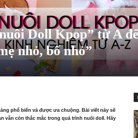
nuôi Doll Kpop” từ A đ
mẹ nhỏ, bố nhỏ”
àng phổ biến và được ưa chuộng. Bài viết này sẽ
n vẫn còn thắc mắc trong quá trình nuôi doll. Hãy