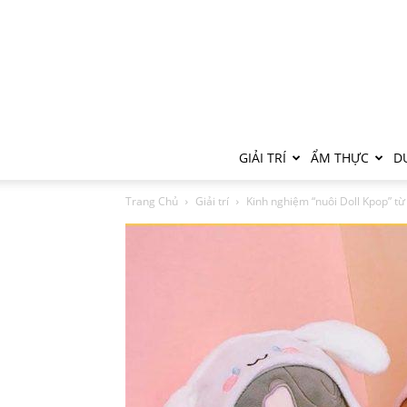
GIẢI TRÍ
ẨM THỰC
DU
Trang Chủ
Giải trí
Kinh nghiệm “nuôi Doll Kpop” từ