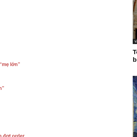
V
T
b
 “mẹ lớn”
n”
m đợt order