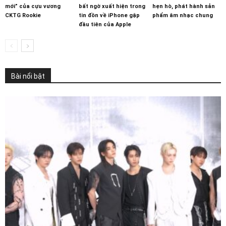
mới” của cựu vương
bất ngờ xuất hiện trong
hẹn hò, phát hành sản
CKTG Rookie
tin đồn về iPhone gập
phẩm âm nhạc chung
đầu tiên của Apple
Bài nổi bật