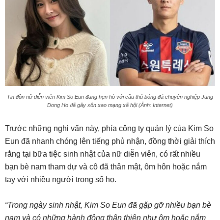
Tin đồn nữ diễn viên Kim So Eun đang hẹn hò với cầu thủ bóng đá chuyên nghiệp Jung
Dong Ho đã gây xôn xao mạng xã hội (Ảnh: Internet)
Trước những nghi vấn này, phía công ty quản lý của Kim So
Eun đã nhanh chóng lên tiếng phủ nhận, đồng thời giải thích
rằng tại bữa tiệc sinh nhật của nữ diễn viên, có rất nhiều
bạn bè nam tham dự và cô đã thân mật, ôm hôn hoặc nắm
tay với nhiều người trong số họ.
“Trong ngày sinh nhật, Kim So Eun đã gặp gỡ nhiều bạn bè
nam và có những hành động thân thiện như ôm hoặc nắm