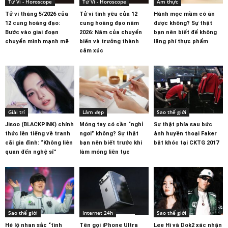
Tử Vi - Horoscope
Tử Vi - Horoscope
Ẩm thực
Tử vi tháng 5/2026 của
Tử vi tình yêu của 12
Hành mọc mầm có ăn
12 cung hoàng đạo:
cung hoàng đạo năm
được không? Sự thật
Bước vào giai đoạn
2026: Năm của chuyển
bạn nên biết để không
chuyển mình mạnh mẽ
biến và trưởng thành
lãng phí thực phẩm
cảm xúc
Giải trí
Làm đẹp
Sao thế giới
Jisoo (BLACKPINK) chính
Móng tay có cần “nghỉ
Sự thật phía sau bức
thức lên tiếng về tranh
ngơi” không? Sự thật
ảnh huyền thoại Faker
cãi gia đình: “Không liên
bạn nên biết trước khi
bật khóc tại CKTG 2017
quan đến nghệ sĩ”
làm móng liên tục
Sao thế giới
Internet 24h
Sao thế giới
Hé lộ nhan sắc “tình
Tên gọi iPhone Ultra
Lee Hi và Dok2 xác nhận