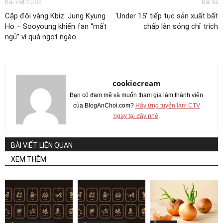
Bài viết trước
Bài kế
Cặp đôi vàng Kbiz: Jung Kyung
‘Under 15’ tiếp tục sản xuất bất
Ho – Sooyoung khiến fan “mất
chấp làn sóng chỉ trích
ngủ” vì quá ngọt ngào
cookiecream
Bạn có đam mê và muốn tham gia làm thành viên
của BlogAnChoi.com?
Hãy ứng tuyển làm CTV
ngay tại đây nhé
.
BÀI VIẾT LIÊN QUAN
XEM THÊM