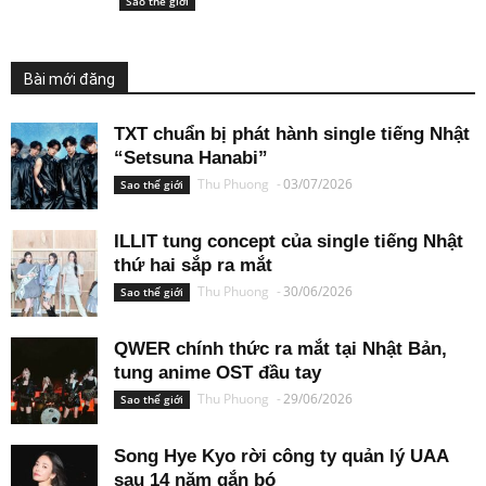
Sao thế giới
Bài mới đăng
TXT chuẩn bị phát hành single tiếng Nhật
“Setsuna Hanabi”
Thu Phuong
-
03/07/2026
Sao thế giới
ILLIT tung concept của single tiếng Nhật
thứ hai sắp ra mắt
Thu Phuong
-
30/06/2026
Sao thế giới
QWER chính thức ra mắt tại Nhật Bản,
tung anime OST đầu tay
Thu Phuong
-
29/06/2026
Sao thế giới
Song Hye Kyo rời công ty quản lý UAA
sau 14 năm gắn bó