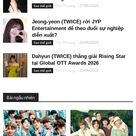
Thu Phuong
-
27/06/2026
Sao thế giới
Jeong-yeon (TWICE) rời JYP
Entertainment để theo đuổi sự nghiệp
diễn xuất?
Thu Phuong
-
26/06/2026
Sao thế giới
Dahyun (TWICE) thắng giải Rising Star
tại Global OTT Awards 2026
Thu Phuong
-
25/06/2026
Sao thế giới
Bài ngẫu nhiên