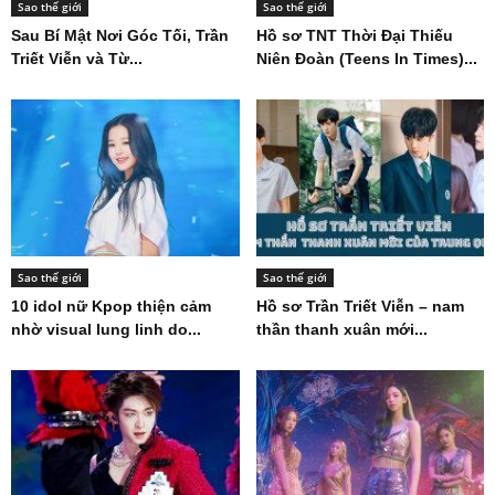
Sao thế giới
Sao thế giới
Sau Bí Mật Nơi Góc Tối, Trần
Hồ sơ TNT Thời Đại Thiếu
Triết Viễn và Từ...
Niên Đoàn (Teens In Times)...
Sao thế giới
Sao thế giới
10 idol nữ Kpop thiện cảm
Hồ sơ Trần Triết Viễn – nam
nhờ visual lung linh do...
thần thanh xuân mới...