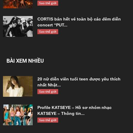
Sao thế giới
CORTIS bán hết vé toàn bộ các đêm diễn
concert “PUT...
Sao thế giới
BÀI XEM NHIỀU
20 nữ diễn viên tuổi teen được yêu thích
nhất Nhật...
Sao thế giới
Profile KATSEYE – Hồ sơ nhóm nhạc
KATSEYE – Thông tin...
Sao thế giới