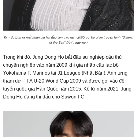
Kim So Eun ra mắt khán giả lần đầu tiên vào năm 2005 với bộ phim truyền hình “Sisters
of the Sea” (Ảnh: Internet)
Trong khi đó, Jung Dong Ho bắt đầu sự nghiệp cầu thủ
chuyên nghiệp vào năm 2009 khi gia nhập câu lạc bộ
Yokohama F. Marinos tại J1 League (Nhật Bản). Anh từng
tham dự FIFA U-20 World Cup 2009 và được gọi vào đội
tuyển quốc gia Hàn Quốc năm 2015. Kể từ năm 2021, Jung
Dong Ho đang thi đấu cho Suwon FC.