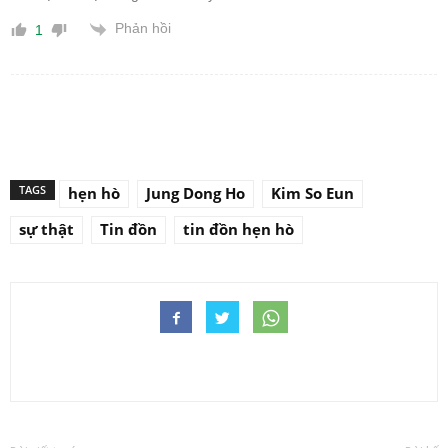
Phản hồi
1
TAGS
hẹn hò
Jung Dong Ho
Kim So Eun
sự thật
Tin đồn
tin đồn hẹn hò