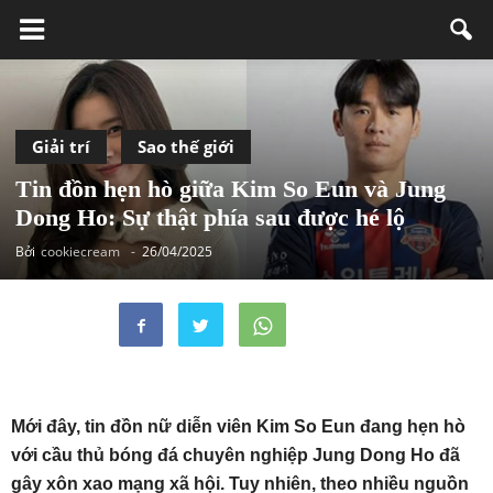
Giải trí
Sao thế giới
Tin đồn hẹn hò giữa Kim So Eun và Jung
Dong Ho: Sự thật phía sau được hé lộ
Bởi
cookiecream
-
26/04/2025
Mới đây, tin đồn nữ diễn viên Kim So Eun đang hẹn hò
với cầu thủ bóng đá chuyên nghiệp Jung Dong Ho đã
gây xôn xao mạng xã hội. Tuy nhiên, theo nhiều nguồn