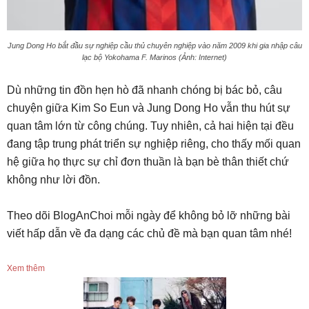
Jung Dong Ho bắt đầu sự nghiệp cầu thủ chuyên nghiệp vào năm 2009 khi gia nhập câu
lạc bộ Yokohama F. Marinos (Ảnh: Internet)
Dù những tin đồn hẹn hò đã nhanh chóng bị bác bỏ, câu
chuyện giữa Kim So Eun và Jung Dong Ho vẫn thu hút sự
quan tâm lớn từ công chúng. Tuy nhiên, cả hai hiện tại đều
đang tập trung phát triển sự nghiệp riêng, cho thấy mối quan
hệ giữa họ thực sự chỉ đơn thuần là bạn bè thân thiết chứ
không như lời đồn.
Theo dõi BlogAnChoi mỗi ngày để không bỏ lỡ những bài
viết hấp dẫn về đa dạng các chủ đề mà bạn quan tâm nhé!
Xem thêm