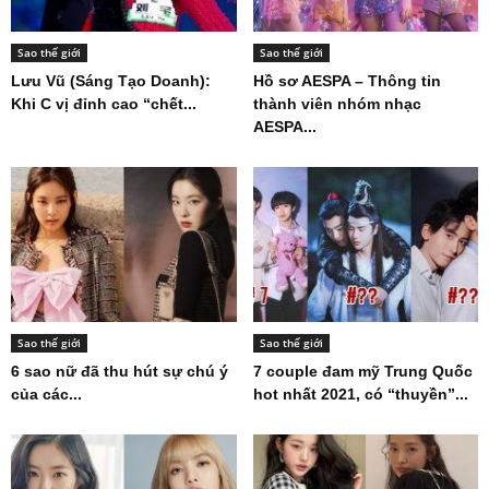
Sao thế giới
Sao thế giới
Lưu Vũ (Sáng Tạo Doanh):
Hồ sơ AESPA – Thông tin
Khi C vị đỉnh cao “chết...
thành viên nhóm nhạc
AESPA...
Sao thế giới
Sao thế giới
6 sao nữ đã thu hút sự chú ý
7 couple đam mỹ Trung Quốc
của các...
hot nhất 2021, có “thuyền”...