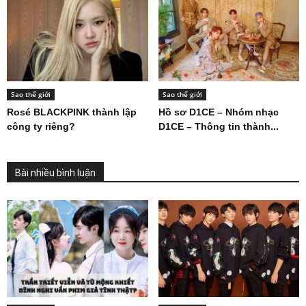
Sao thế giới
Sao thế giới
Rosé BLACKPINK thành lập
Hồ sơ D1CE – Nhóm nhạc
công ty riêng?
D1CE – Thông tin thành...
Bài nhiều bình luận