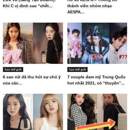
Khi C vị đỉnh cao “chết...
thành viên nhóm nhạc
AESPA...
Sao thế giới
Sao thế giới
6 sao nữ đã thu hút sự chú ý
7 couple đam mỹ Trung Quốc
của các...
hot nhất 2021, có “thuyền”...