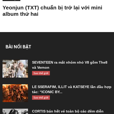
Yeonjun (TXT) chuẩn bị trở lại với mini
album thứ hai
BÀI NỔI BẬT
SEVENTEEN ra mắt nhóm nhỏ V8 gồm The8
và Vernon
Sao thế giới
LE SSERAFIM, ILLIT và KATSEYE lần đầu hợp
tác: “ICONIC BY...
Sao thế giới
CORTIS bán hết vé toàn bộ các đêm diễn