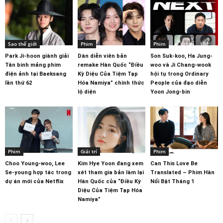
Sao thế giới
Phim
Phim
Park Ji-hoon giành giải
Dàn diễn viên bản
Son Suk-koo, Ha Jung-
Tân binh mảng phim
remake Hàn Quốc “Điều
woo và Ji Chang-wook
điện ảnh tại Baeksang
Kỳ Diệu Của Tiệm Tạp
hội tụ trong Ordinary
lần thứ 62
Hóa Namiya” chính thức
People của đạo diễn
lộ diện
Yoon Jong-bin
Phim
Giải trí
Phim
Choo Young-woo, Lee
Kim Hye Yoon đang xem
Can This Love Be
Se-young hợp tác trong
xét tham gia bản làm lại
Translated – Phim Hàn
dự án mới của Netflix
Hàn Quốc của “Điều Kỳ
Nổi Bật Tháng 1
Diệu Của Tiệm Tạp Hóa
Namiya”