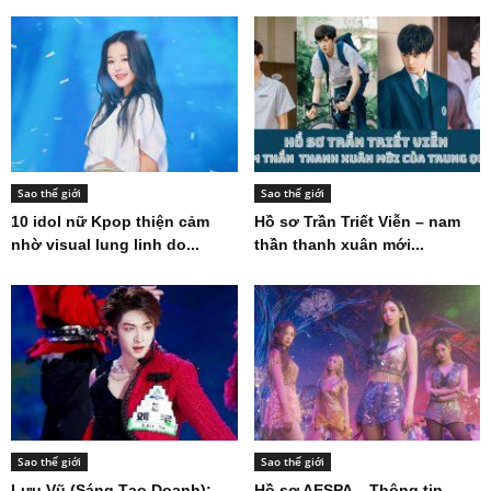
Sao thế giới
Sao thế giới
10 idol nữ Kpop thiện cảm
Hồ sơ Trần Triết Viễn – nam
nhờ visual lung linh do...
thần thanh xuân mới...
Sao thế giới
Sao thế giới
Lưu Vũ (Sáng Tạo Doanh):
Hồ sơ AESPA – Thông tin