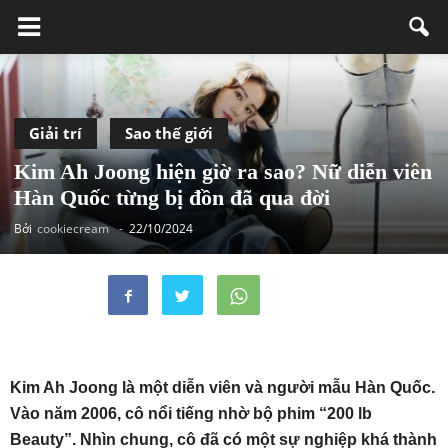
Giải trí
Sao thế giới
Kim Ah Joong hiện giờ ra sao? Nữ diễn viên
Hàn Quốc từng bị đồn đã qua đời
Bởi
cookiecream
-
22/10/2024
Kim Ah Joong là một diễn viên và người mẫu Hàn Quốc.
Vào năm 2006, cô nổi tiếng nhờ bộ phim “200 lb
Beauty”. Nhìn chung, cô đã có một sự nghiệp khá thành