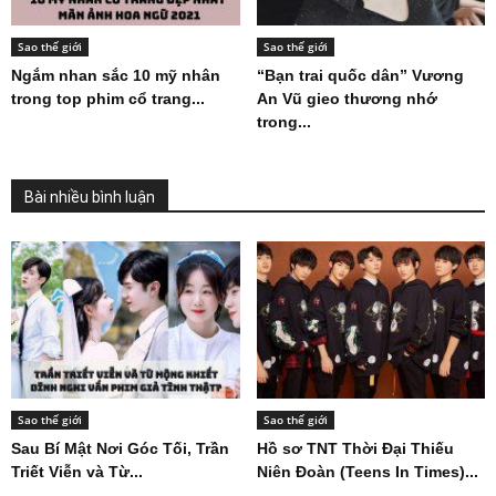
Sao thế giới
Sao thế giới
Ngắm nhan sắc 10 mỹ nhân
“Bạn trai quốc dân” Vương
trong top phim cổ trang...
An Vũ gieo thương nhớ
trong...
Bài nhiều bình luận
Sao thế giới
Sao thế giới
Sau Bí Mật Nơi Góc Tối, Trần
Hồ sơ TNT Thời Đại Thiếu
Triết Viễn và Từ...
Niên Đoàn (Teens In Times)...