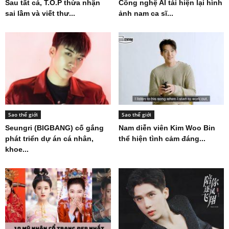
Sau tất cả, T.O.P thừa nhận
Công nghệ AI tái hiện lại hình
sai lầm và viết thư...
ảnh nam ca sĩ...
Sao thế giới
Sao thế giới
Seungri (BIGBANG) cố gắng
Nam diễn viên Kim Woo Bin
phát triển dự án cá nhân,
thể hiện tình cảm đáng...
khoe...