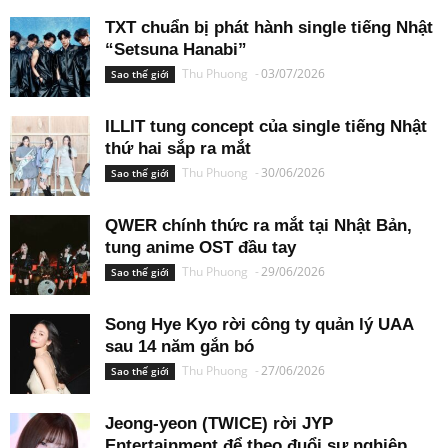
TXT chuẩn bị phát hành single tiếng Nhật
“Setsuna Hanabi”
Thu Phuong
-
03/07/2026
Sao thế giới
ILLIT tung concept của single tiếng Nhật
thứ hai sắp ra mắt
Thu Phuong
-
30/06/2026
Sao thế giới
QWER chính thức ra mắt tại Nhật Bản,
tung anime OST đầu tay
Thu Phuong
-
29/06/2026
Sao thế giới
Song Hye Kyo rời công ty quản lý UAA
sau 14 năm gắn bó
Thu Phuong
-
27/06/2026
Sao thế giới
Jeong-yeon (TWICE) rời JYP
Entertainment để theo đuổi sự nghiệp