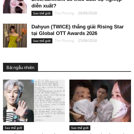
diễn xuất?
Thu Phuong
-
26/06/2026
Sao thế giới
Dahyun (TWICE) thắng giải Rising Star
tại Global OTT Awards 2026
Thu Phuong
-
25/06/2026
Sao thế giới
Bài ngẫu nhiên
Sao thế giới
Sao thế giới