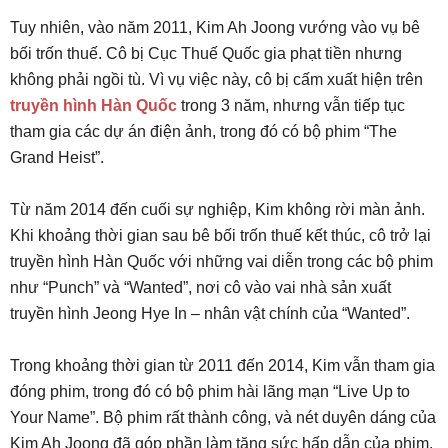
Tuy nhiên, vào năm 2011, Kim Ah Joong vướng vào vụ bê
bối trốn thuế. Cô bị Cục Thuế Quốc gia phạt tiền nhưng
không phải ngồi tù. Vì vụ việc này, cô bị cấm xuất hiện trên
truyền hình Hàn Quốc
trong 3 năm, nhưng vẫn tiếp tục
tham gia các dự án điện ảnh, trong đó có bộ phim “The
Grand Heist”.
Từ năm 2014 đến cuối sự nghiệp, Kim không rời màn ảnh.
Khi khoảng thời gian sau bê bối trốn thuế kết thúc, cô trở lại
truyền hình Hàn Quốc với những vai diễn trong các bộ phim
như “Punch” và “Wanted”, nơi cô vào vai nhà sản xuất
truyền hình Jeong Hye In – nhân vật chính của “Wanted”.
Trong khoảng thời gian từ 2011 đến 2014, Kim vẫn tham gia
đóng phim, trong đó có bộ phim hài lãng mạn “Live Up to
Your Name”. Bộ phim rất thành công, và nét duyên dáng của
Kim Ah Joong đã góp phần làm tăng sức hấp dẫn của phim.