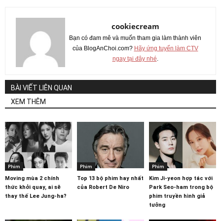
cookiecream
Bạn có đam mê và muốn tham gia làm thành viên
của BlogAnChoi.com?
Hãy ứng tuyển làm CTV
ngay tại đây nhé
.
BÀI VIẾT LIÊN QUAN
XEM THÊM
Phim
Phim
Phim
Moving mùa 2 chính
Top 13 bộ phim hay nhất
Kim Ji-yeon hợp tác với
thức khởi quay, ai sẽ
của Robert De Niro
Park Seo-ham trong bộ
thay thế Lee Jung-ha?
phim truyền hình giả
tưởng