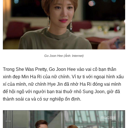
Go Joon Hee (Ảnh: Internet)
Trong She Was Pretty, Go Joon Hee vào vai cô bạn thân
xinh đẹp Min Ha Ri của nữ chính. Vì tự ti với ngoại hình xấu
xí của mình, nữ chính Hye Jin đã nhờ Ha Ri đóng vai mình
để hội ngộ với người bạn trai thuở nhỏ Sung Joon, giờ đã
thành soái ca và có sự nghiệp ổn định.