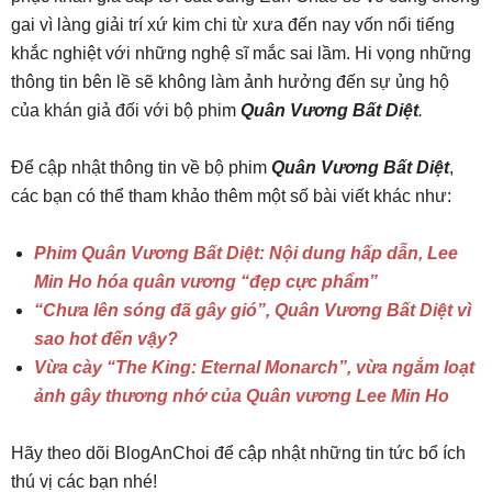
gai vì làng giải trí xứ kim chi từ xưa đến nay vốn nổi tiếng
khắc nghiệt với những nghệ sĩ mắc sai lầm. Hi vọng những
thông tin bên lề sẽ không làm ảnh hưởng đến sự ủng hộ
của khán giả đối với bộ phim
Quân Vương Bất Diệt
.
Để cập nhật thông tin về bộ phim
Quân Vương Bất Diệt
,
các bạn có thể tham khảo thêm một số bài viết khác như:
Phim Quân Vương Bất Diệt: Nội dung hấp dẫn, Lee
Min Ho hóa quân vương “đẹp cực phẩm”
“Chưa lên sóng đã gây gió”, Quân Vương Bất Diệt vì
sao hot đến vậy?
Vừa cày “The King: Eternal Monarch”, vừa ngắm loạt
ảnh gây thương nhớ của Quân vương Lee Min Ho
Hãy theo dõi BlogAnChoi để cập nhật những tin tức bổ ích
thú vị các bạn nhé!