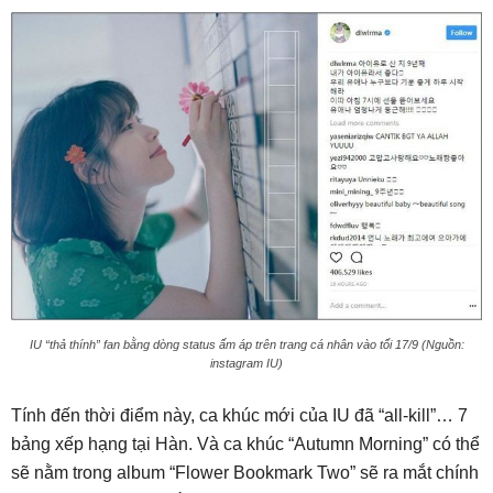
IU “thả thính” fan bằng dòng status ấm áp trên trang cá nhân vào tối 17/9 (Nguồn:
instagram IU)
Tính đến thời điểm này, ca khúc mới của IU đã “all-kill”… 7
bảng xếp hạng tại Hàn. Và ca khúc “Autumn Morning” có thể
sẽ nằm trong album “Flower Bookmark Two” sẽ ra mắt chính