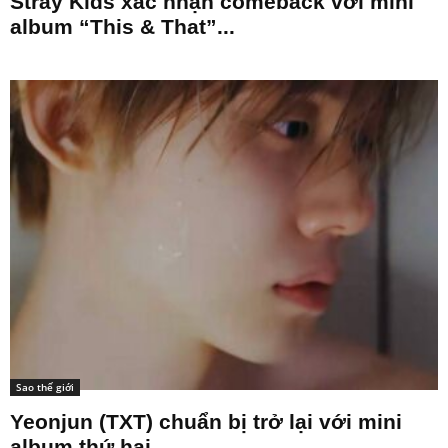
Stray Kids xác nhận comeback với mini
album “This & That”...
Sao thế giới
Yeonjun (TXT) chuẩn bị trở lại với mini
album thứ hai