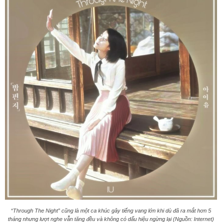
“Through The Night” cũng là một ca khúc gây tiếng vang lớn khi dù đã ra mắt hơn 5
tháng nhưng lượt nghe vẫn tăng đều và không có dấu hiệu ngừng lại (Nguồn: Internet)