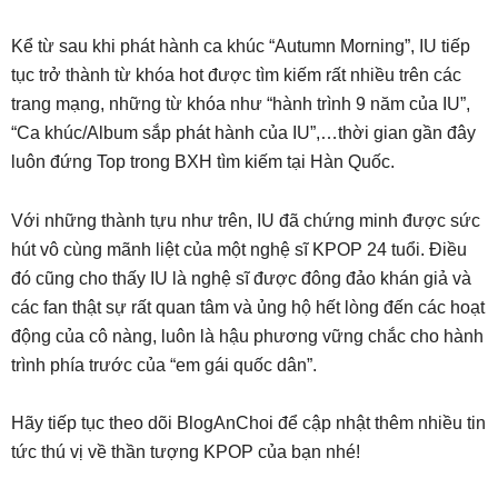
Kể từ sau khi phát hành ca khúc “Autumn Morning”, IU tiếp
tục trở thành từ khóa hot được tìm kiếm rất nhiều trên các
trang mạng, những từ khóa như “hành trình 9 năm của IU”,
“Ca khúc/Album sắp phát hành của IU”,…thời gian gần đây
luôn đứng Top trong BXH tìm kiếm tại Hàn Quốc.
Với những thành tựu như trên, IU đã chứng minh được sức
hút vô cùng mãnh liệt của một nghệ sĩ KPOP 24 tuổi. Điều
đó cũng cho thấy IU là nghệ sĩ được đông đảo khán giả và
các fan thật sự rất quan tâm và ủng hộ hết lòng đến các hoạt
động của cô nàng, luôn là hậu phương vững chắc cho hành
trình phía trước của “em gái quốc dân”.
Hãy tiếp tục theo dõi BlogAnChoi để cập nhật thêm nhiều tin
tức thú vị về thần tượng KPOP của bạn nhé!