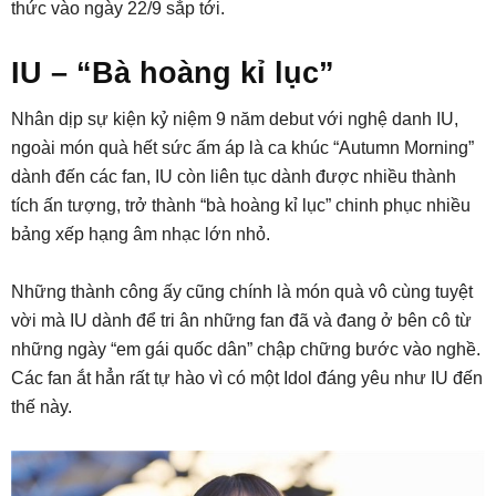
thức vào ngày 22/9 sắp tới.
IU – “Bà hoàng kỉ lục”
Nhân dịp sự kiện kỷ niệm 9 năm debut với nghệ danh IU,
ngoài món quà hết sức ấm áp là ca khúc “Autumn Morning”
dành đến các fan, IU còn liên tục dành được nhiều thành
tích ấn tượng, trở thành “bà hoàng kỉ lục” chinh phục nhiều
bảng xếp hạng âm nhạc lớn nhỏ.
Những thành công ấy cũng chính là món quà vô cùng tuyệt
vời mà IU dành để tri ân những fan đã và đang ở bên cô từ
những ngày “em gái quốc dân” chập chững bước vào nghề.
Các fan ắt hẳn rất tự hào vì có một Idol đáng yêu như IU đến
thế này.