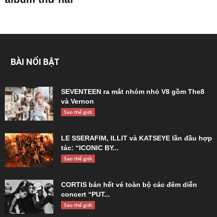
BÀI NỔI BẬT
SEVENTEEN ra mắt nhóm nhỏ V8 gồm The8
và Vernon
Sao thế giới
LE SSERAFIM, ILLIT và KATSEYE lần đầu hợp
tác: “ICONIC BY...
Sao thế giới
CORTIS bán hết vé toàn bộ các đêm diễn
concert “PUT...
Sao thế giới