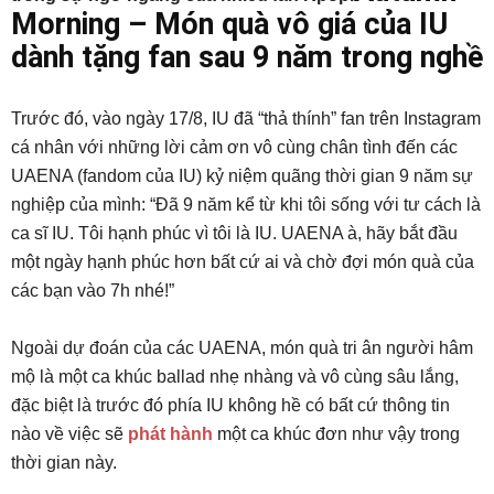
Morning – Món quà vô giá của IU
dành tặng fan sau 9 năm trong nghề
Trước đó, vào ngày 17/8, IU đã “thả thính” fan trên Instagram
cá nhân với những lời cảm ơn vô cùng chân tình đến các
UAENA (fandom của IU) kỷ niệm quãng thời gian 9 năm sự
nghiệp của mình: “Đã 9 năm kể từ khi tôi sống với tư cách là
ca sĩ IU. Tôi hạnh phúc vì tôi là IU. UAENA à, hãy bắt đầu
một ngày hạnh phúc hơn bất cứ ai và chờ đợi món quà của
các bạn vào 7h nhé!”
Ngoài dự đoán của các UAENA, món quà tri ân người hâm
mộ là một ca khúc ballad nhẹ nhàng và vô cùng sâu lắng,
đặc biệt là trước đó phía IU không hề có bất cứ thông tin
nào về việc sẽ
phát hành
một ca khúc đơn như vậy trong
thời gian này.