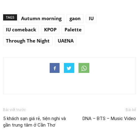
TAGS
Autumn morning
gaon
IU
IU comeback
KPOP
Palette
Through The Night
UAENA
Bài viết trước
Bài kế
5 khách sạn giá rẻ, tiện nghi và
DNA – BTS – Music Video
gần trung tâm ở Cần Thơ