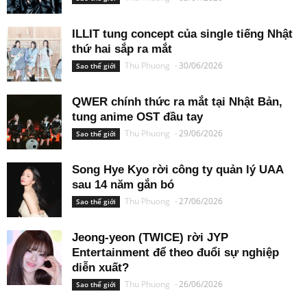
ILLIT tung concept của single tiếng Nhật
thứ hai sắp ra mắt
Thu Phuong
-
30/06/2026
Sao thế giới
QWER chính thức ra mắt tại Nhật Bản,
tung anime OST đầu tay
Thu Phuong
-
29/06/2026
Sao thế giới
Song Hye Kyo rời công ty quản lý UAA
sau 14 năm gắn bó
Thu Phuong
-
27/06/2026
Sao thế giới
Jeong-yeon (TWICE) rời JYP
Entertainment để theo đuổi sự nghiệp
diễn xuất?
Thu Phuong
-
26/06/2026
Sao thế giới