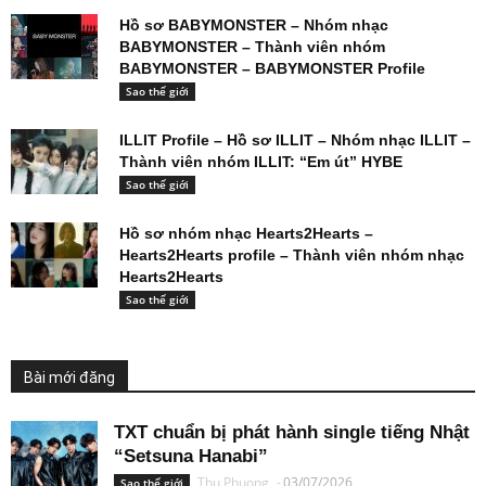
Hồ sơ BABYMONSTER – Nhóm nhạc
BABYMONSTER – Thành viên nhóm
BABYMONSTER – BABYMONSTER Profile
Sao thế giới
ILLIT Profile – Hồ sơ ILLIT – Nhóm nhạc ILLIT –
Thành viên nhóm ILLIT: “Em út” HYBE
Sao thế giới
Hồ sơ nhóm nhạc Hearts2Hearts –
Hearts2Hearts profile – Thành viên nhóm nhạc
Hearts2Hearts
Sao thế giới
Bài mới đăng
TXT chuẩn bị phát hành single tiếng Nhật
“Setsuna Hanabi”
Thu Phuong
-
03/07/2026
Sao thế giới