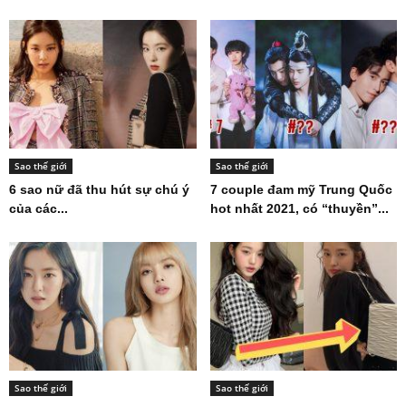
Sao thế giới
Sao thế giới
6 sao nữ đã thu hút sự chú ý
7 couple đam mỹ Trung Quốc
của các...
hot nhất 2021, có “thuyền”...
Sao thế giới
Sao thế giới