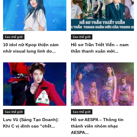
Sao thế giới
Sao thế giới
10 idol nữ Kpop thiện cảm
Hồ sơ Trần Triết Viễn – nam
nhờ visual lung linh do...
thần thanh xuân mới...
Sao thế giới
Sao thế giới
Lưu Vũ (Sáng Tạo Doanh):
Hồ sơ AESPA – Thông tin
Khi C vị đỉnh cao “chết...
thành viên nhóm nhạc
AESPA...