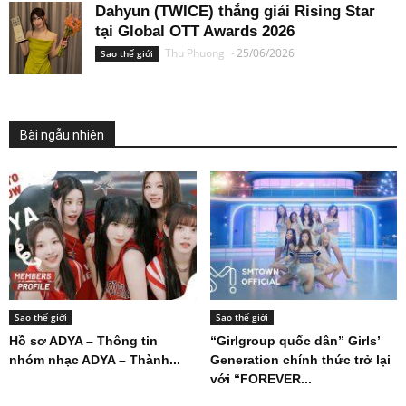
Dahyun (TWICE) thắng giải Rising Star
tại Global OTT Awards 2026
Thu Phuong
-
25/06/2026
Sao thế giới
Bài ngẫu nhiên
Sao thế giới
Sao thế giới
Hồ sơ ADYA – Thông tin
“Girlgroup quốc dân” Girls’
nhóm nhạc ADYA – Thành...
Generation chính thức trở lại
với “FOREVER...