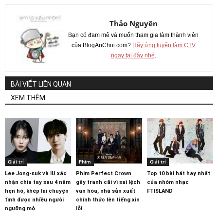
Thảo Nguyên
Bạn có đam mê và muốn tham gia làm thành viên
của BlogAnChoi.com?
Hãy ứng tuyển làm CTV
ngay tại đây nhé
.
BÀI VIẾT LIÊN QUAN
XEM THÊM
Giải trí
Phim
Giải trí
Lee Jong-suk và IU xác
Phim Perfect Crown
Top 10 bài hát hay nhất
nhận chia tay sau 4 năm
gây tranh cãi vì sai lệch
của nhóm nhạc
hẹn hò, khép lại chuyện
văn hóa, nhà sản xuất
FTISLAND
tình được nhiều người
chính thức lên tiếng xin
ngưỡng mộ
lỗi