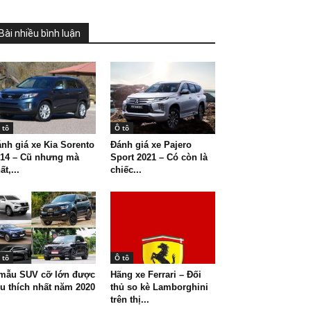
Bài nhiều bình luận
 tô
Ô tô
nh giá xe Kia Sorento
Đánh giá xe Pajero
014 – Cũ nhưng mà
Sport 2021 – Có còn là
ất,...
chiếc...
 tô
Ô tô
 mẫu SUV cỡ lớn được
Hãng xe Ferrari – Đối
u thích nhất năm 2020
thủ so kè Lamborghini
trên thị...