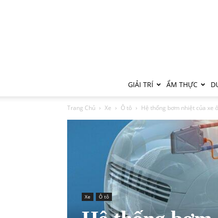
GIẢI TRÍ
ẨM THỰC
DU
Trang Chủ
Xe
Ô tô
Hệ thống bơm nhiệt của xe ô t
Xe
Ô tô