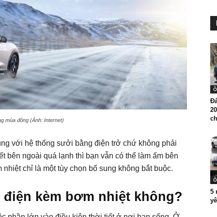
Ô
Đá
2
ch
ng mùa đông (Ảnh: Internet)
ùng với hệ thống sưởi bằng điện trở chứ không phải
tiết bên ngoài quá lạnh thì bạn vẫn có thể làm ấm bên
m nhiệt chỉ là một tùy chọn bổ sung không bắt buộc.
Ô
5
e điện kèm bơm nhiệt không?
yê
 phần lớn vào điều kiện thời tiết ở nơi bạn sống. Ở