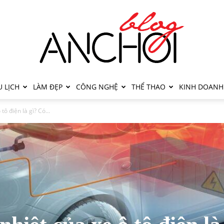
 LỊCH
LÀM ĐẸP
CÔNG NGHỆ
THỂ THAO
KINH DOANH
ô điện là gì? Có...