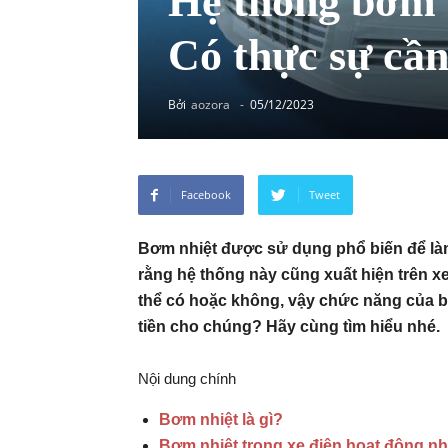
Hệ thống bơm n
Có thực sự cần
Bởi
aozora
-
05/12/2023
Facebook
Tweet
Bơm nhiệt được sử dụng phổ biến để là
rằng hệ thống này cũng xuất hiện trên xe
thể có hoặc không, vậy chức năng của bơm
tiền cho chúng? Hãy cùng tìm hiểu nhé.
Nội dung chính
Bơm nhiệt là gì?
Bơm nhiệt trong xe điện hoạt động n