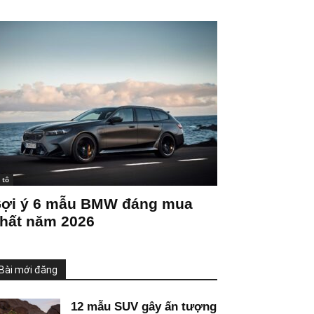
 tô
ợi ý 6 mẫu BMW đáng mua
hất năm 2026
Bài mới đăng
12 mẫu SUV gây ấn tượng