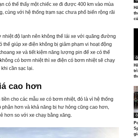
Ô
 bạn có thể thấy một chiếc xe đi được 400 km vào mùa
Hã
 cùng với hệ thống trạm sạc chưa phổ biến rộng rãi
th
củ
 ở nhiệt độ lạnh nên không thể lái xe với quãng đường
có thể giúp xe điện không bị giảm phạm vi hoạt động
khoang xe và tiết kiệm năng lượng pin để xe có thể
Ô
không có bơm nhiệt thì xe điện có bơm nhiệt sẽ chạy
Hã
hi cần sạc lại.
tr
th
iá cao hơn
m tiền cho các mẫu xe có bơm nhiệt, đó là vì hệ thống
bộ phận hơn và khả năng bị hư hỏng cũng cao hơn,
 rẻ hơn so với xe chạy bằng xăng.
Ô
P
Sp
gi