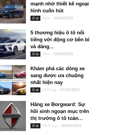
mạnh nhờ thiết kế ngoại
hình cuốn hút
Mee
-
04/04/2026
Ô tô
5 thương hiệu ô tô nổi
tiếng với động cơ bền bỉ
và đáng...
Mee
-
02/04/2026
Ô tô
Khám phá các dòng xe
sang được ưa chuộng
nhất hiện nay
Lê Hùng
-
31/03/2025
Ô tô
Hãng xe Borgward: Sự
hồi sinh ngoạn mục trên
thị trường ô tô toàn...
Minh Luu
-
09/04/2024
Ô tô