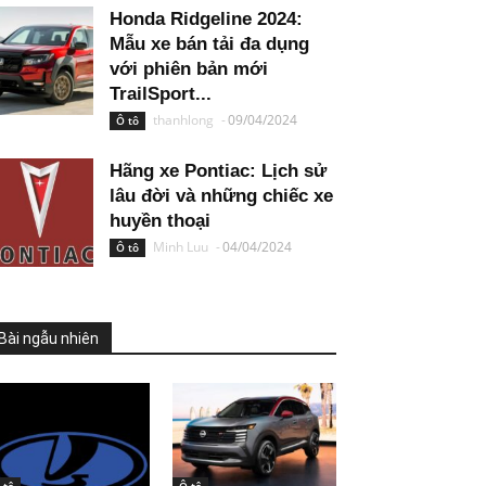
Honda Ridgeline 2024:
Mẫu xe bán tải đa dụng
với phiên bản mới
TrailSport...
thanhlong
-
09/04/2024
Ô tô
Hãng xe Pontiac: Lịch sử
lâu đời và những chiếc xe
huyền thoại
Minh Luu
-
04/04/2024
Ô tô
Bài ngẫu nhiên