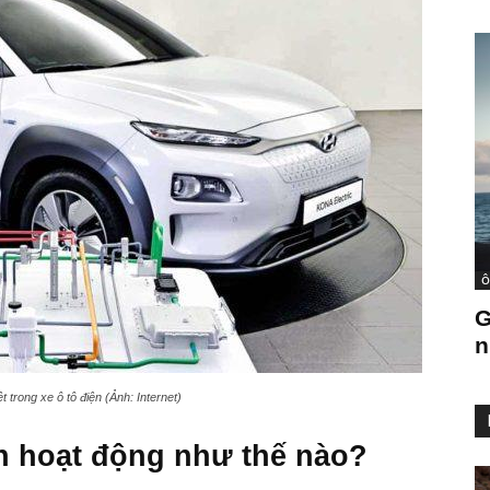
Ô
G
n
 trong xe ô tô điện (Ảnh: Internet)
n hoạt động như thế nào?