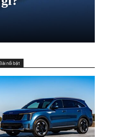
 gì?
Bài nổi bật