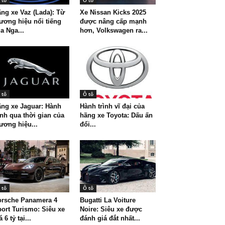
 tô
Ô tô
ng xe Vaz (Lada): Từ
Xe Nissan Kicks 2025
ương hiệu nổi tiếng
được nâng cấp mạnh
a Nga...
hơn, Volkswagen ra...
 tô
Ô tô
ng xe Jaguar: Hành
Hành trình vĩ đại của
ình qua thời gian của
hãng xe Toyota: Dấu ấn
ương hiệu...
đổi...
 tô
Ô tô
orsche Panamera 4
Bugatti La Voiture
ort Turismo: Siêu xe
Noire: Siêu xe được
á 6 tỷ tại...
đánh giá đắt nhất...