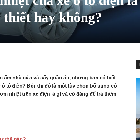
hiệt của xe ô tô điện là
 thiết hay không?
m ấm nhà cửa và sấy quần áo, nhưng bạn có biết
 ô tô điện? Đôi khi đó là một tùy chọn bổ sung có
 nhiệt trên xe điện là gì và có đáng để trả thêm
hư thế nào?