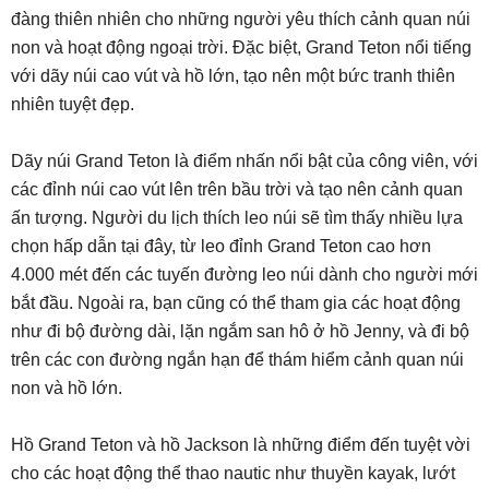
đàng thiên nhiên cho những người yêu thích cảnh quan núi
non và hoạt động ngoại trời. Đặc biệt, Grand Teton nổi tiếng
với dãy núi cao vút và hồ lớn, tạo nên một bức tranh thiên
nhiên tuyệt đẹp.
Dãy núi Grand Teton là điểm nhấn nổi bật của công viên, với
các đỉnh núi cao vút lên trên bầu trời và tạo nên cảnh quan
ấn tượng. Người du lịch thích leo núi sẽ tìm thấy nhiều lựa
chọn hấp dẫn tại đây, từ leo đỉnh Grand Teton cao hơn
4.000 mét đến các tuyến đường leo núi dành cho người mới
bắt đầu. Ngoài ra, bạn cũng có thể tham gia các hoạt động
như đi bộ đường dài, lặn ngắm san hô ở hồ Jenny, và đi bộ
trên các con đường ngắn hạn để thám hiểm cảnh quan núi
non và hồ lớn.
Hồ Grand Teton và hồ Jackson là những điểm đến tuyệt vời
cho các hoạt động thể thao nautic như thuyền kayak, lướt