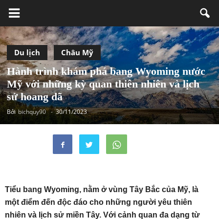
Du lịch
Châu Mỹ
Hành trình khám phá bang Wyoming nước
Mỹ với những kỳ quan thiên nhiên và lịch
sử hoang dã
Bởi
bichquy90
-
30/11/2023
Tiểu bang Wyoming, nằm ở vùng Tây Bắc của Mỹ, là
một điểm đến độc đáo cho những người yêu thiên
nhiên và lịch sử miền Tây. Với cảnh quan đa dạng từ