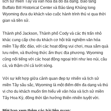
lịch sử miền Tây và văn hóa da đỏ đa dạng. Bảo tàng
Buffalo Bill Historical Center và Bảo tàng Khủng long
Wyoming đưa du khách vào cuộc hành trình thú vị qua thời
gian và tiền sử.
Thành phố Jackson, Thành phố Cody và các thị trấn nhỏ
khác cung cấp cho du khách cơ hội trải nghiệm văn hóa
miền Tây độc đáo, với các hoạt động vui chơi, mua sắm quà
lưu niệm, và thưởng thức ẩm thực địa phương. Wyoming
cũng nổi tiếng với các hoạt động ngoại trời như leo núi, câu
cá, và thậm chí cả lướt sóng.
Với sự kết hợp giữa cảnh quan đẹp tự nhiên và lịch sử
miền Tây sâu sắc, Wyoming là một điểm đến đa dạng và thú
vị cho du khách muốn tìm hiểu về văn hóa và lịch sử miền
Tây Hoa Kỳ, đồng thời tận hưởng thiên nhiên tuyệt vời.
Mời bạn xem thêm các bài liên quan: