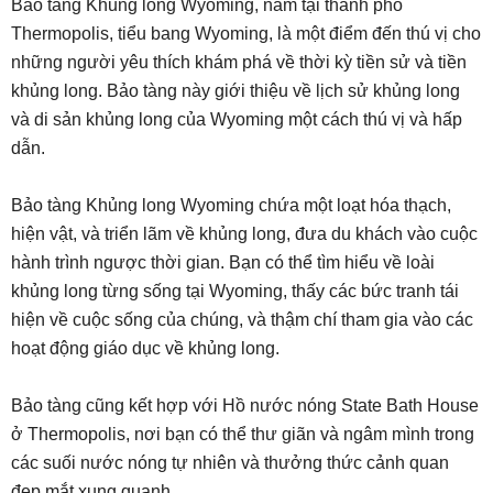
Bảo tàng Khủng long Wyoming, nằm tại thành phố
Thermopolis, tiểu bang Wyoming, là một điểm đến thú vị cho
những người yêu thích khám phá về thời kỳ tiền sử và tiền
khủng long. Bảo tàng này giới thiệu về lịch sử khủng long
và di sản khủng long của Wyoming một cách thú vị và hấp
dẫn.
Bảo tàng Khủng long Wyoming chứa một loạt hóa thạch,
hiện vật, và triển lãm về khủng long, đưa du khách vào cuộc
hành trình ngược thời gian. Bạn có thể tìm hiểu về loài
khủng long từng sống tại Wyoming, thấy các bức tranh tái
hiện về cuộc sống của chúng, và thậm chí tham gia vào các
hoạt động giáo dục về khủng long.
Bảo tàng cũng kết hợp với Hồ nước nóng State Bath House
ở Thermopolis, nơi bạn có thể thư giãn và ngâm mình trong
các suối nước nóng tự nhiên và thưởng thức cảnh quan
đẹp mắt xung quanh.