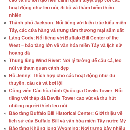
cao và hồ lớn tạo nên cảnh quan tuyệt đẹp với các
hoạt động như leo núi, đi bộ và thám hiểm thiên
nhiên
Thành phố Jackson: Nổi tiếng với kiến trúc kiểu miền
Tây, các cửa hàng và trung tâm thương mại sầm uất
Làng Cody: Nổi tiếng với Buffalo Bill Center of the
West – bảo tàng lớn về văn hóa miền Tây và lịch sử
hoang dã
Thung lũng Wind River: Nơi lý tưởng để câu cá, leo
núi và tham quan cảnh đẹp
Hồ Jenny: Thích hợp cho các hoạt động như du
thuyền, câu cá và bơi lội
Công viên Các hòa bình Quốc gia Devils Tower: Nổi
tiếng với tháp đá Devils Tower cao vút và thu hút
những người thích leo núi
Bảo tàng Buffalo Bill Historical Center: Giới thiệu về
lịch sử của Buffalo Bill và văn hóa miền Tây nước Mỹ
Bảo tàng Khủng long Wyoming: Nơi trưng bày nhiều