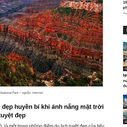
10
ph
–.
C
Nh
nư
du
ational Park – nguồn: Internet
 đẹp huyền bí khi ánh nắng mặt trời
tuyệt đẹp
C
, là một trong những điểm du lịch tuyệt đẹp của tiểu