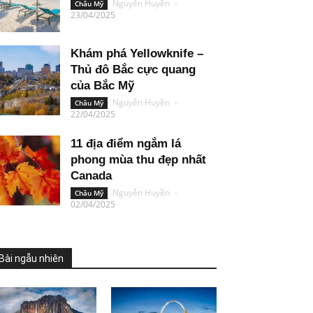
Nguyễn Huyền
-
Châu Mỹ
23/04/2025
Khám phá Yellowknife –
Thủ đô Bắc cực quang
của Bắc Mỹ
Nguyễn Huyền
-
Châu Mỹ
22/04/2025
11 địa điểm ngắm lá
phong mùa thu đẹp nhất
Canada
Nguyễn Huyền
-
Châu Mỹ
02/04/2025
Bài ngẫu nhiên