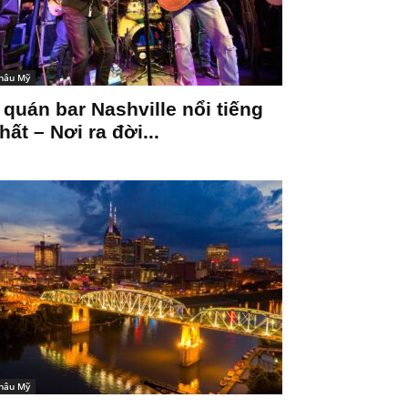
hâu Mỹ
 quán bar Nashville nổi tiếng
hất – Nơi ra đời...
hâu Mỹ