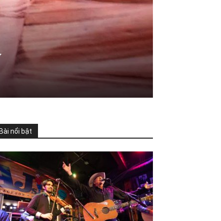
ỹ
Bài nổi bật