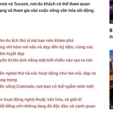
nix và Tucson, nơi du khách có thể tham quan
ạng và tham gia vào cuộc sống văn hóa sôi động.
C
8
n
ểm du lịch thú vị mà bạn nên khám phá
g với hẻm núi sâu và đẹp đến kỳ diệu, cùng các
đêm tuyệt đẹp
n bí khi ánh nắng mặt trời chiếu vào tạo ra các
n nghẹt thở và các hoạt động như leo núi, đạp xe
ang trọng
rên sông Colorado, nơi bạn có thể ngắm nhìn một
 hoạt động nghệ thuật, văn hóa, và giải trí
Nổi tiếng với những tảng đá độc đáo và cảnh quan
C