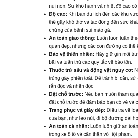
núi non. Sự khô hanh và nhiệt độ cao c
Độ cao:
Khi bạn du lịch đến các khu vự
thể gây khó thở và tác động đến sức khá
chứng của bệnh sùi mào gà.
An toàn giao thông:
Luôn luôn tuân theo
quan đẹp, nhưng các con đường có thể kh
Bảo vệ thiên nhiên:
Hãy giữ gìn môi trư
bãi và tuân thủ các quy tắc về bảo tồn.
Thuốc trừ sâu và động vật nguy cơ:
Nế
trùng gây phiền toái. Để tránh bị cắn, 
rắn độc và nhện độc.
Đặt chỗ trước:
Nếu bạn muốn tham quan
đặt chỗ trước để đảm bảo bạn có vé và c
Trang phục và giày dép:
Điều tra về lo
của bạn, như leo núi, đi bộ đường dài ho
An toàn cá nhân:
Luôn luôn giữ an toàn
trong xe ô tô và cẩn thận với tội phạm.