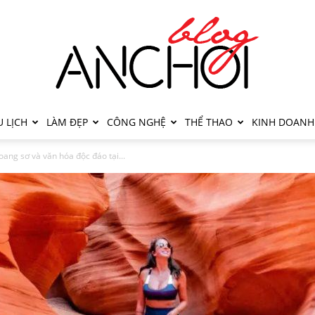
 LỊCH
LÀM ĐẸP
CÔNG NGHỆ
THỂ THAO
KINH DOANH
ang sơ và văn hóa độc đáo tại...