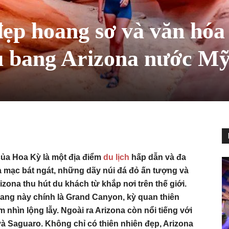
ẹp hoang sơ và văn hóa
ểu bang Arizona nước M
ủa Hoa Kỳ là một địa điểm
du lịch
hấp dẫn và đa
a mạc bát ngát, những dãy núi đá đỏ ấn tượng và
zona thu hút du khách từ khắp nơi trên thế giới.
bang này chính là Grand Canyon, kỳ quan thiên
nhìn lộng lẫy. Ngoài ra Arizona còn nổi tiếng với
và Saguaro. Không chỉ có thiên nhiên đẹp, Arizona