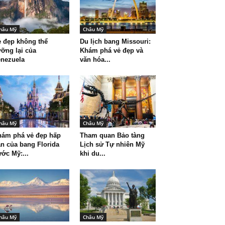
hâu Mỹ
Châu Mỹ
 đẹp không thể
Du lịch bang Missouri:
ỡng lại của
Khám phá vẻ đẹp và
nezuela
văn hóa...
hâu Mỹ
Châu Mỹ
hám phá vẻ đẹp hấp
Tham quan Bảo tàng
n của bang Florida
Lịch sử Tự nhiên Mỹ
ớc Mỹ:...
khi du...
hâu Mỹ
Châu Mỹ