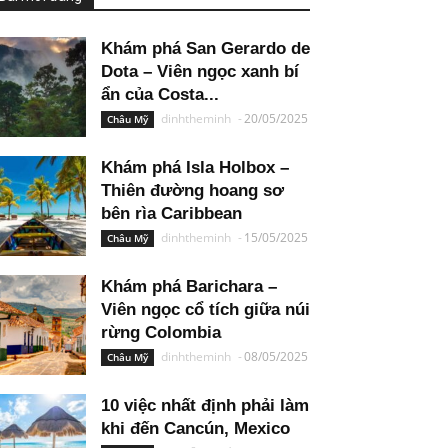
Khám phá San Gerardo de
Dota – Viên ngọc xanh bí
ẩn của Costa...
dinhtheminh
-
20/05/2025
Châu Mỹ
Khám phá Isla Holbox –
Thiên đường hoang sơ
bên rìa Caribbean
dinhtheminh
-
15/05/2025
Châu Mỹ
Khám phá Barichara –
Viên ngọc cổ tích giữa núi
rừng Colombia
dinhtheminh
-
08/05/2025
Châu Mỹ
10 việc nhất định phải làm
khi đến Cancún, Mexico