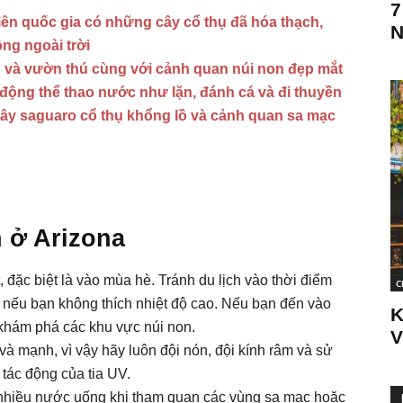
7
viên quốc gia có những cây cổ thụ đã hóa thạch,
N
ng ngoài trời
 và vườn thú cùng với cảnh quan núi non đẹp mắt
 động thể thao nước như lặn, đánh cá và đi thuyền
 cây saguaro cổ thụ khổng lồ và cảnh quan sa mạc
h ở Arizona
t, đặc biệt là vào mùa hè. Tránh du lịch vào thời điểm
C
 nếu bạn không thích nhiệt độ cao. Nếu bạn đến vào
K
khám phá các khu vực núi non.
V
à mạnh, vì vậy hãy luôn đội nón, đội kính râm và sử
tác động của tia UV.
hiều nước uống khi tham quan các vùng sa mạc hoặc