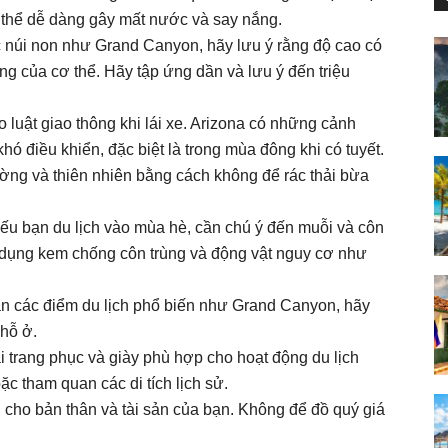
ó thể dễ dàng gây mất nước và say nắng.
c núi non như Grand Canyon, hãy lưu ý rằng độ cao có
ng của cơ thể. Hãy tập ứng dần và lưu ý đến triệu
 luật giao thông khi lái xe. Arizona có những cảnh
ó điều khiển, đặc biệt là trong mùa đông khi có tuyết.
ờng và thiên nhiên bằng cách không để rác thải bừa
u bạn du lịch vào mùa hè, cần chú ý đến muỗi và côn
sử dụng kem chống côn trùng và động vật nguy cơ như
 các điểm du lịch phổ biến như Grand Canyon, hãy
hỗ ở.
ại trang phục và giày phù hợp cho hoạt động du lịch
ặc tham quan các di tích lịch sử.
 cho bản thân và tài sản của bạn. Không để đồ quý giá