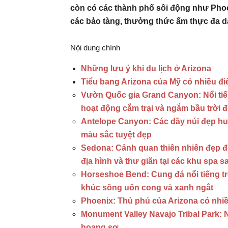
còn có các thành phố sôi động như Phoe
các bảo tàng, thưởng thức ẩm thực đa d
Nội dung chính
Những lưu ý khi du lịch ở Arizona
Tiểu bang Arizona của Mỹ có nhiều đi
Vườn Quốc gia Grand Canyon: Nổi tiến
hoạt động cắm trại và ngắm bầu trời 
Antelope Canyon: Các dãy núi đẹp huyề
màu sắc tuyệt đẹp
Sedona: Cảnh quan thiên nhiên đẹp đế
địa hình và thư giãn tại các khu spa s
Horseshoe Bend: Cung đá nổi tiếng t
khúc sông uốn cong và xanh ngắt
Phoenix: Thủ phủ của Arizona có nhiều
Monument Valley Navajo Tribal Park: 
hoang sơ