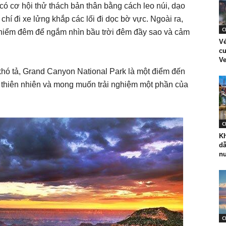
ó cơ hội thử thách bản thân bằng cách leo núi, dạo
hí đi xe lửng khắp các lối đi dọc bờ vực. Ngoài ra,
C
 hiểm đêm để ngắm nhìn bầu trời đêm đầy sao và cảm
Vẻ
cư
Ve
khó tả, Grand Canyon National Park là một điểm đến
 thiên nhiên và mong muốn trải nghiệm một phần của
C
K
dẫ
nư
C