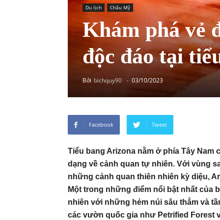
Du lịch
Châu Mỹ
Khám phá vẻ đ
độc đáo tại ti
Bởi
bichquy90
-
03/10/2023
Facebook
Tweet
Tiểu bang Arizona nằm ở phía Tây Nam c
dạng về cảnh quan tự nhiên. Với vùng s
những cảnh quan thiên nhiên kỳ diệu, Ari
Một trong những điểm nổi bật nhất của 
nhiên với những hẻm núi sâu thẳm và tầm 
các vườn quốc gia như Petrified Forest 