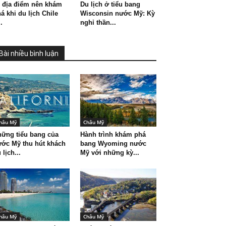
 địa điểm nên khám
Du lịch ở tiểu bang
á khi du lịch Chile
Wisconsin nước Mỹ: Kỳ
..
nghỉ thần...
Bài nhiều bình luận
hâu Mỹ
Châu Mỹ
ững tiểu bang của
Hành trình khám phá
ớc Mỹ thu hút khách
bang Wyoming nước
 lịch...
Mỹ với những kỳ...
hâu Mỹ
Châu Mỹ