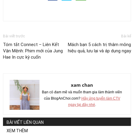
Bài viết trước
Bài kế
Tóm tắt Connect – Liên Kết
Mách bạn 5 cách trị thâm mông
Vận Mệnh: Phim mới của Jung
hiệu quả, lưu lại và áp dụng ngay
Hae In cực kỳ cuốn
xam chan
Bạn có đam mê và muốn tham gia làm thành viên
của BlogAnChoi.com?
Hãy ứng tuyển làm CTV
ngay tại đây nhé
.
BÀI VIẾT LIÊN QUAN
XEM THÊM