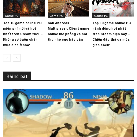
Game PC
Game PC
Game PC
Top 10 game online PC
San Andreas
Top 10 game online PC
miễn phí mới và hot
Multiplayer: Client game
hành động hot nhất
nhất trên Steam 2021 –
online mô phỏng xã hội
trên Steam hiện nay –
Không sợ buồn chán
thu nhỏ cực hấp dẫn
Chiến đấu thả ga mùa
mùa dịch ở nhà!
giãn cách!
Bài nổi bật