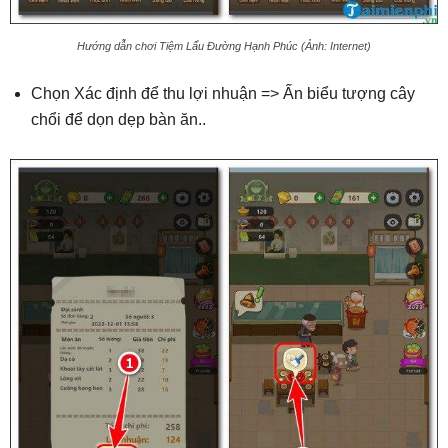
Hướng dẫn chơi Tiệm Lẩu Đường Hạnh Phúc (Ảnh: Internet)
Chọn Xác định để thu lợi nhuận => Ấn biểu tượng cây
chổi để dọn dẹp bàn ăn..