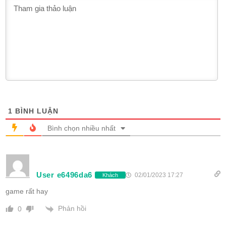
1
BÌNH LUẬN
Bình chọn nhiều nhất
User e6496da6
02/01/2023 17:27
Khách
game rất hay
Phản hồi
0