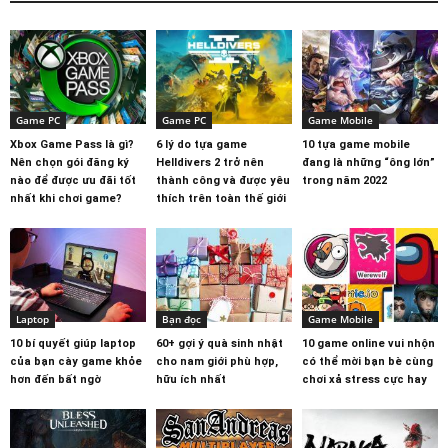
Game PC
Game PC
Game Mobile
Xbox Game Pass là gì?
6 lý do tựa game
10 tựa game mobile
Nên chọn gói đăng ký
Helldivers 2 trở nên
đang là những “ông lớn”
nào để được ưu đãi tốt
thành công và được yêu
trong năm 2022
nhất khi chơi game?
thích trên toàn thế giới
Laptop
Bạn đọc
Game Mobile
10 bí quyết giúp laptop
60+ gợi ý quà sinh nhật
10 game online vui nhộn
của bạn cày game khỏe
cho nam giới phù hợp,
có thể mời bạn bè cùng
hơn đến bất ngờ
hữu ích nhất
chơi xả stress cực hay