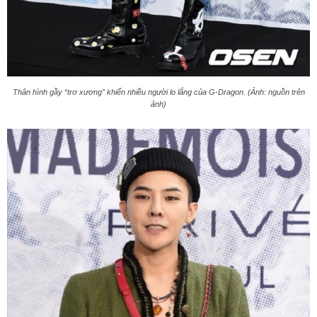
Thân hình gầy “trơ xương” khiến nhiều người lo lắng của G-Dragon. (Ảnh: nguồn trên
ảnh)