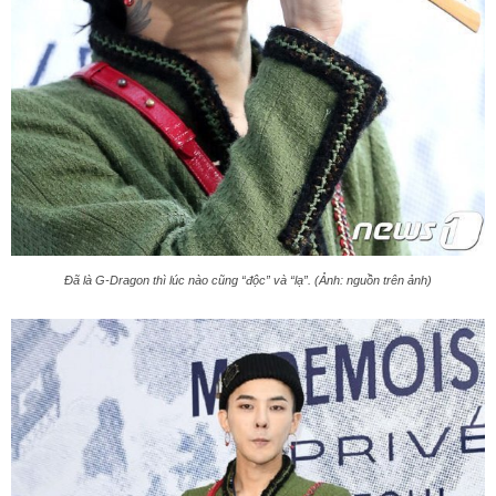
Đã là G-Dragon thì lúc nào cũng “độc” và “lạ”. (Ảnh: nguồn trên ảnh)