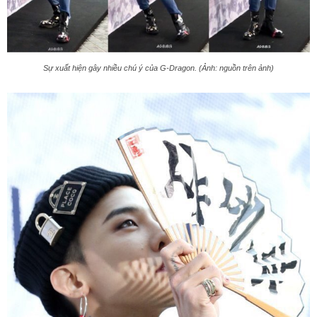
Sự xuất hiện gây nhiều chú ý của G-Dragon. (Ảnh: nguồn trên ảnh)