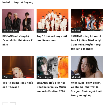
hoành tráng tại Goyang
Sao thế giới
Giải trí
Giải trí
BIGBANG mở đăng ký
Top 10 bài hát hay nhất
BIGBANG công bố world
fanclub lần thứ 6 sau 11
của Seventeen
tour kỷ niệm 20 năm tại
năm
Coachella: Huyền thoại
trở lại từ tháng 8
Giải trí
Sao thế giới
Giải trí
Top 13 bài hát hay nhất
BIGBANG biểu diễn tại
Kwon Eunbi rời Woollim,
của Taeyang
Coachella Valley Music
về chung “nhà” với G-
and Arts Festival 2026
Dragon: Bước ngoặt mới
trong sự nghiệp