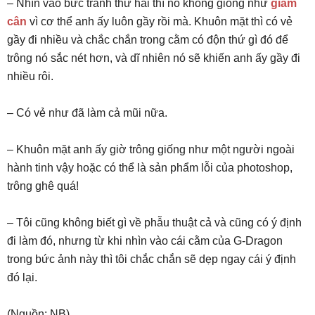
– Nhìn vào bức tranh thứ hai thì nó không giống như
giảm
cân
vì cơ thể anh ấy luôn gầy rồi mà. Khuôn mặt thì có vẻ
gầy đi nhiều và chắc chắn trong cằm có độn thứ gì đó để
trông nó sắc nét hơn, và dĩ nhiên nó sẽ khiến anh ấy gầy đi
nhiều rôi.
– Có vẻ như đã làm cả mũi nữa.
– Khuôn mặt anh ấy giờ trông giống như một người ngoài
hành tinh vậy hoặc có thể là sản phẩm lỗi của photoshop,
trông ghê quá!
– Tôi cũng không biết gì về phẫu thuật cả và cũng có ý định
đi làm đó, nhưng từ khi nhìn vào cái cằm của G-Dragon
trong bức ảnh này thì tôi chắc chắn sẽ dẹp ngay cái ý định
đó lại.
(Nguồn: NB)