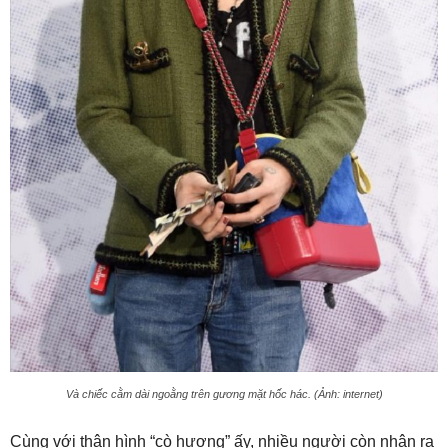
Và chiếc cằm dài ngoằng trên gương mặt hốc hác. (Ảnh: internet)
Cùng với thân hình “cò hương” ấy, nhiều người còn nhận ra