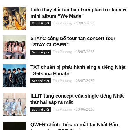
I-dle thay đổi táo bạo trong lần trở lại với
mini album “We Made”
Thu Phuong
-
10/07/2026
Sao thế giới
STAYC công bố tour fan concert tour
“STAY CLOSER”
Thu Phuong
-
08/07/2026
Sao thế giới
TXT chuẩn bị phát hành single tiếng Nhật
“Setsuna Hanabi”
Thu Phuong
-
03/07/2026
Sao thế giới
ILLIT tung concept của single tiếng Nhật
thứ hai sắp ra mắt
Thu Phuong
-
30/06/2026
Sao thế giới
QWER chính thức ra mắt tại Nhật Bản,