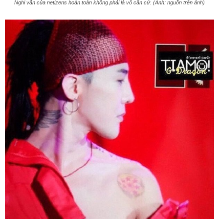
Nghi vấn của netizens hoàn toàn không phải là vô căn cứ. (Ảnh: nguồn trên ảnh)