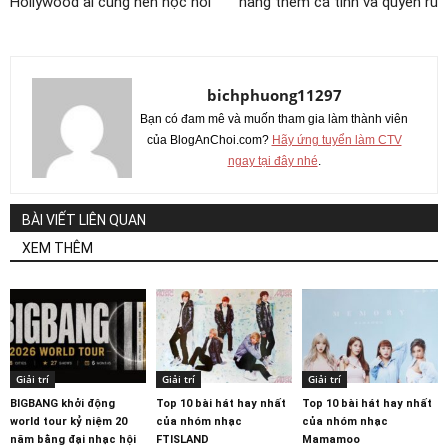
Hollywood ai cũng nên học hỏi
nàng thêm cá tính và quyến rũ
bichphuong11297
Bạn có đam mê và muốn tham gia làm thành viên
của BlogAnChoi.com?
Hãy ứng tuyển làm CTV
ngay tại đây nhé
.
BÀI VIẾT LIÊN QUAN
XEM THÊM
Giải trí
Giải trí
Giải trí
BIGBANG khởi động
Top 10 bài hát hay nhất
Top 10 bài hát hay nhất
world tour kỷ niệm 20
của nhóm nhạc
của nhóm nhạc
năm bằng đại nhạc hội
FTISLAND
Mamamoo