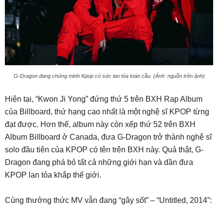
G-Dragon đang chứng minh Kpop có sức lan tỏa toàn cầu. (Ảnh: nguồn trên ảnh)
Hiện tại, “Kwon Ji Yong” đứng thứ 5 trên BXH Rap Album
của Billboard, thứ hạng cao nhất là một nghệ sĩ KPOP từng
đạt được. Hơn thế, album này còn xếp thứ 52 trên BXH
Album Billboard ở Canada, đưa G-Dragon trở thành nghệ sĩ
solo đầu tiên của KPOP có tên trên BXH này. Quả thật, G-
Dragon đang phá bỏ tất cả những giới hạn và dần đưa
KPOP lan tỏa khắp thế giới.
Cùng thưởng thức MV vẫn đang “gây sốt” – “Untitled, 2014”: