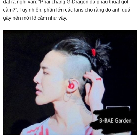
đặt ra nghi vấn: “Phải chăng G-Dragon đã phẫu thuật gọt
cằm?”. Tuy nhiên, phần lớn các fans cho rằng do anh quá
gầy nên mới lộ cằm như vậy.