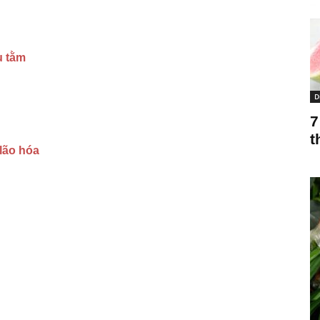
u tằm
D
7
t
lão hóa