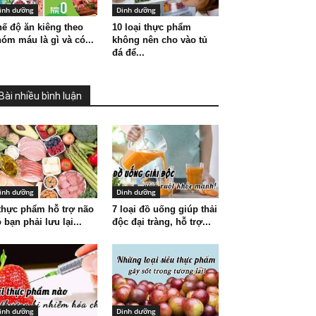
inh dưỡng
Dinh dưỡng
ế độ ăn kiêng theo
10 loại thực phẩm
óm máu là gì và có...
không nên cho vào tủ
đá để...
Bài nhiều bình luận
inh dưỡng
Dinh dưỡng
thực phẩm hỗ trợ não
7 loại đồ uống giúp thải
 bạn phải lưu lại...
độc đại tràng, hỗ trợ...
inh dưỡng
Dinh dưỡng