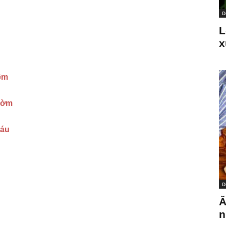
D
L
x
êm
 đờm
máu
D
Ă
n