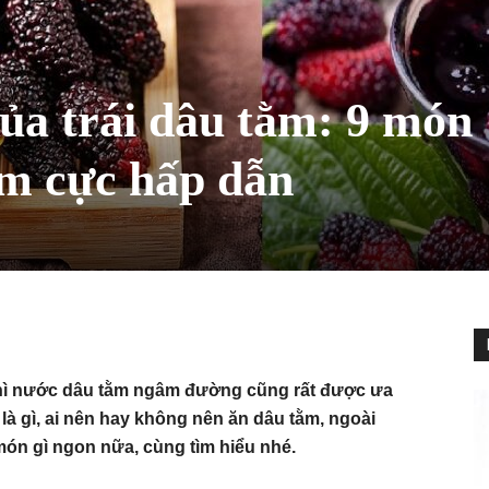
ủa trái dâu tằm: 9 món
ằm cực hấp dẫn
hì nước dâu tằm ngâm đường cũng rất được ưa
là gì, ai nên hay không nên ăn dâu tằm, ngoài
ón gì ngon nữa, cùng tìm hiểu nhé.