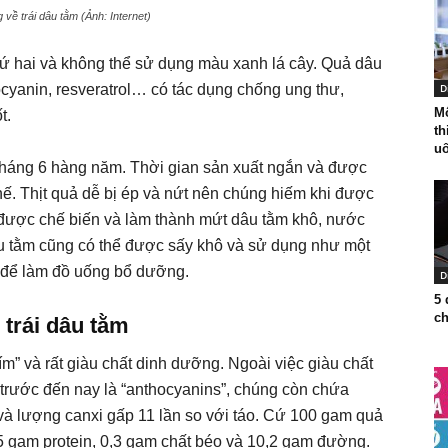
 về trái dâu tằm (Ảnh: Internet)
thứ hai và không thể sử dụng màu xanh lá cây. Quả dâu
cyanin, resveratrol… có tác dụng chống ung thư,
D
Mộ
t.
th
uố
tháng 6 hàng năm. Thời gian sản xuất ngắn và được
ế. Thịt quả dễ bị ép và nứt nên chúng hiếm khi được
 được chế biến và làm thành mứt dâu tằm khô, nước
âu tằm cũng có thể được sấy khô và sử dụng như một
c để làm đồ uống bổ dưỡng.
D
5 
ch
 trái dâu tằm
” và rất giàu chất dinh dưỡng. Ngoài việc giàu chất
trước đến nay là “anthocyanins”, chúng còn chứa
 và lượng canxi gấp 11 lần so với táo. Cứ 100 gam quả
5 gam protein, 0,3 gam chất béo và 10,2 gam đường.