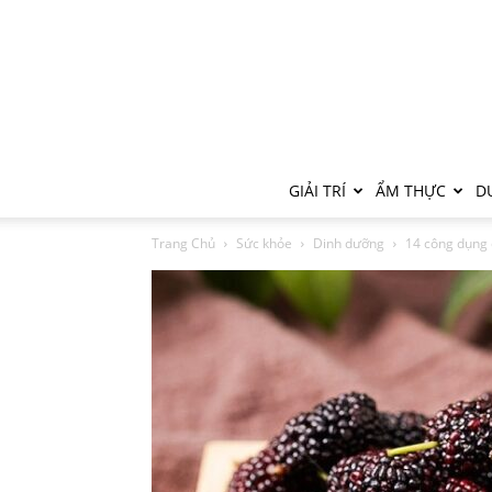
GIẢI TRÍ
ẨM THỰC
DU
Trang Chủ
Sức khỏe
Dinh dưỡng
14 công dụng 