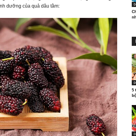
D
dinh dưỡng của quả dâu tằm:
Ch
nh
D
5 
bộ
D