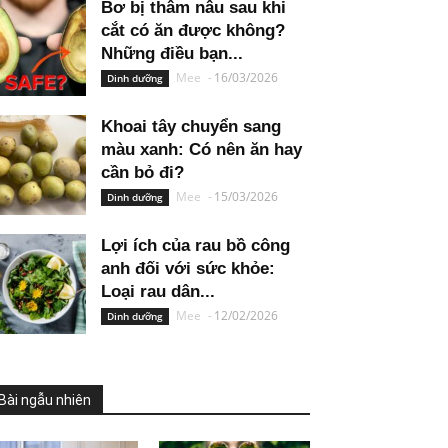
Bơ bị thâm nâu sau khi
cắt có ăn được không?
Những điều bạn...
Mee
-
16/03/2026
Dinh dưỡng
Khoai tây chuyển sang
màu xanh: Có nên ăn hay
cần bỏ đi?
Mee
-
15/03/2026
Dinh dưỡng
Lợi ích của rau bồ công
anh đối với sức khỏe:
Loại rau dân...
Mee
-
12/02/2026
Dinh dưỡng
Bài ngẫu nhiên