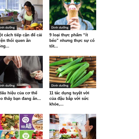
inh dưỡng
Dinh dưỡng
t cách tiếp cận để cải
9 loại thực phẩm “ít
iện thói quen ăn
béo” nhưng thực sự có
ng...
tốt...
inh dưỡng
Dinh dưỡng
dấu hiệu của cơ thể
11 tác dụng tuyệt vời
o thấy bạn đang ăn...
của đậu bắp với sức
khỏe,...