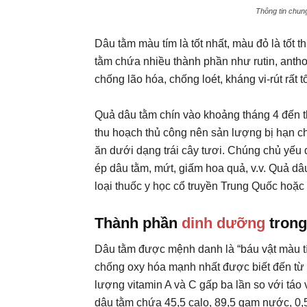
Thông tin chung
Dâu tằm màu tím là tốt nhất, màu đỏ là tốt 
tằm chứa nhiều thành phần như rutin, antho
chống lão hóa, chống loét, kháng vi-rút rất tố
Quả dâu tằm chín vào khoảng tháng 4 đến 
thu hoạch thủ công nên sản lượng bị hạn ch
ăn dưới dạng trái cây tươi. Chúng chủ yếu
ép dâu tằm, mứt, giấm hoa quả, v.v. Quả d
loại thuốc y học cổ truyền Trung Quốc hoặ
Thành phần
dinh dưỡng
trong
Dâu tằm được mệnh danh là “báu vật màu tím
chống oxy hóa mạnh nhất được biết đến từ 
lượng vitamin A và C gấp ba lần so với táo
dâu tằm chứa 45,5 calo, 89,5 gam nước, 0,