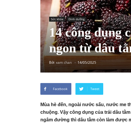
Sức khỏe
Dinh dưỡng
14 công dụng c
ngon từ dâu t
Bởi
xam chan
-
14/05/2025
Facebook
Tweet
Mùa hè đến, ngoài nước sấu, nước me t
chuộng. Vậy công dụng của trái dâu tằm 
ngâm đường thì dâu tằm còn làm được m