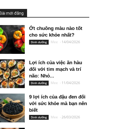
Bài mới đăng
Ớt chuông màu nào tốt
cho sức khỏe nhất?
Mee
-
14/04/2026
Dinh dưỡng
Lợi ích của việc ăn hàu
đối với tim mạch và trí
não: Nhỏ...
Mee
-
11/04/2026
Dinh dưỡng
9 lợi ích của đậu đen đối
với sức khỏe mà bạn nên
biết
Mee
-
26/03/2026
Dinh dưỡng