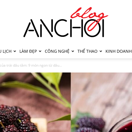
 LỊCH
LÀM ĐẸP
CÔNG NGHỆ
THỂ THAO
KINH DOANH
của trái dâu tằm: 9 món ngon từ dâu...