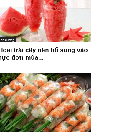
inh dưỡng
 loại trái cây nên bổ sung vào
hực đơn mùa...