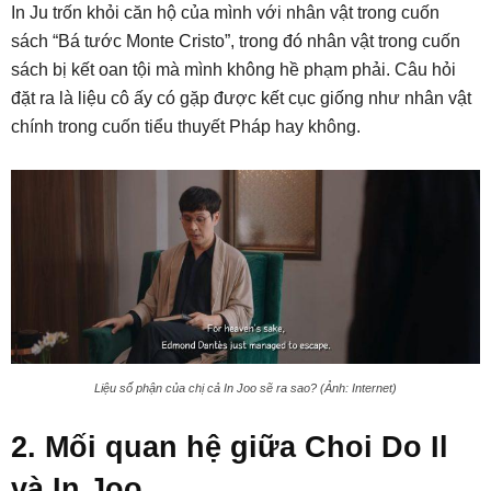
In Ju trốn khỏi căn hộ của mình với nhân vật trong cuốn
sách “Bá tước Monte Cristo”, trong đó nhân vật trong cuốn
sách bị kết oan tội mà mình không hề phạm phải. Câu hỏi
đặt ra là liệu cô ấy có gặp được kết cục giống như nhân vật
chính trong cuốn tiểu thuyết Pháp hay không.
Liệu số phận của chị cả In Joo sẽ ra sao? (Ảnh: Internet)
2. Mối quan hệ giữa Choi Do Il
và In Joo