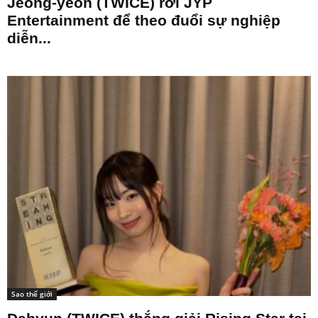
Jeong-yeon (TWICE) rời JYP
Entertainment để theo đuổi sự nghiệp
diễn...
Sao thế giới