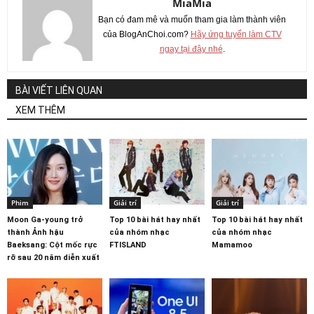
MiaMia
Bạn có đam mê và muốn tham gia làm thành viên
của BlogAnChoi.com?
Hãy ứng tuyển làm CTV
ngay tại đây nhé
.
BÀI VIẾT LIÊN QUAN
XEM THÊM
Phim
Giải trí
Giải trí
Moon Ga-young trở
Top 10 bài hát hay nhất
Top 10 bài hát hay nhất
thành Ảnh hậu
của nhóm nhạc
của nhóm nhạc
Baeksang: Cột mốc rực
FTISLAND
Mamamoo
rỡ sau 20 năm diễn xuất