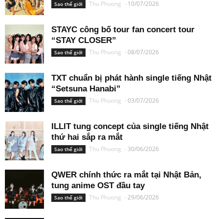
Thu Phuong
-
10/07/2026
Sao thế giới
STAYC công bố tour fan concert tour
“STAY CLOSER”
Thu Phuong
-
08/07/2026
Sao thế giới
TXT chuẩn bị phát hành single tiếng Nhật
“Setsuna Hanabi”
Thu Phuong
-
03/07/2026
Sao thế giới
ILLIT tung concept của single tiếng Nhật
thứ hai sắp ra mắt
Thu Phuong
-
30/06/2026
Sao thế giới
QWER chính thức ra mắt tại Nhật Bản,
tung anime OST đầu tay
Thu Phuong
-
29/06/2026
Sao thế giới