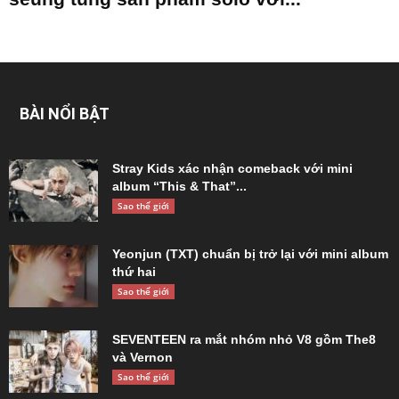
BÀI NỔI BẬT
Stray Kids xác nhận comeback với mini
album “This & That”...
Sao thế giới
Yeonjun (TXT) chuẩn bị trở lại với mini album
thứ hai
Sao thế giới
SEVENTEEN ra mắt nhóm nhỏ V8 gồm The8
và Vernon
Sao thế giới