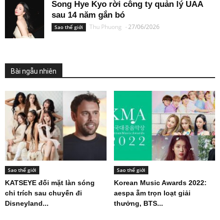
Song Hye Kyo rời công ty quản lý UAA
sau 14 năm gắn bó
Thu Phuong
-
27/06/2026
Sao thế giới
Bài ngẫu nhiên
Sao thế giới
Sao thế giới
KATSEYE đối mặt làn sóng
Korean Music Awards 2022:
chỉ trích sau chuyến đi
aespa ẵm trọn loạt giải
Disneyland...
thưởng, BTS...