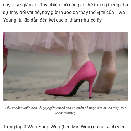
này – sự giàu có. Tuy nhiên, nó cũng có thể tượng trưng cho
sự thay đổi vai trò, bây giờ In Joo đã thay thế vị trí của Hwa
Young, từ đó dẫn đến kết cục bi thảm như cô ấy.
Liệu khoảnh khắc trao đổi giày giữa hai cô bạn có khiến số phận của In Joo thay đổi?
(Ảnh: Internet)
Trong tập 3 Won Sang Woo (Lee Min Woo) đã so sánh việc