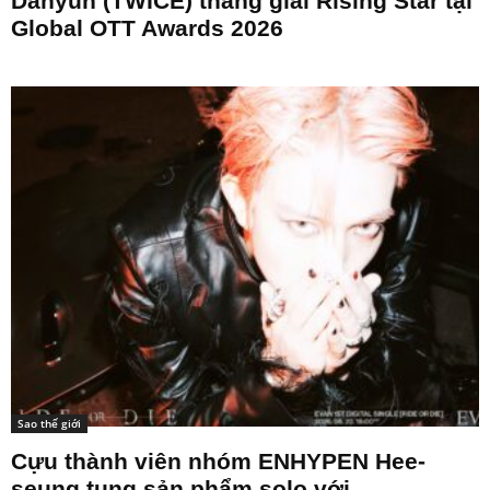
Dahyun (TWICE) thắng giải Rising Star tại
Global OTT Awards 2026
Sao thế giới
Cựu thành viên nhóm ENHYPEN Hee-
seung tung sản phẩm solo với...