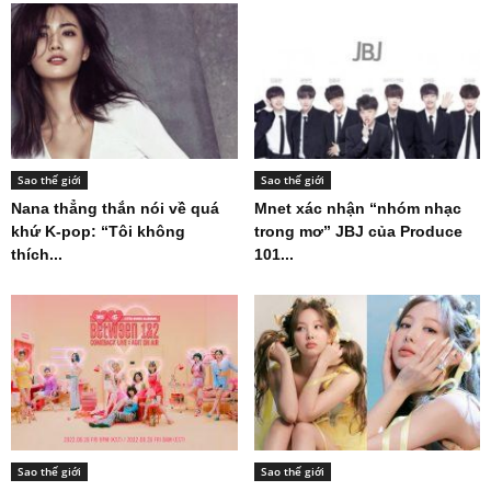
Sao thế giới
Sao thế giới
Nana thẳng thắn nói về quá
Mnet xác nhận “nhóm nhạc
khứ K-pop: “Tôi không
trong mơ” JBJ của Produce
thích...
101...
Sao thế giới
Sao thế giới