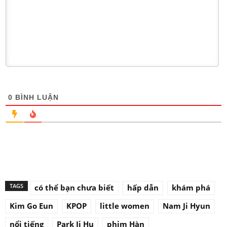
0
BÌNH LUẬN
TAGS
có thể bạn chưa biết
hấp dẫn
khám phá
Kim Go Eun
KPOP
little women
Nam Ji Hyun
nổi tiếng
Park Ji Hu
phim Hàn