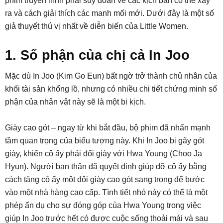
phim truyền hình phải suy đoán về các kịch bản có thể xảy
ra và cách giải thích các manh mối mới. Dưới đây là một số
giả thuyết thú vị nhất về diễn biến của Little Women.
1. Số phận của chị cả In Joo
Mặc dù In Joo (Kim Go Eun) bất ngờ trở thành chủ nhân của
khối tài sản khổng lồ, nhưng có nhiều chi tiết chứng minh số
phận của nhân vật này sẽ là một bi kịch.
Giày cao gót – ngay từ khi bắt đầu, bộ phim đã nhấn mạnh
tầm quan trọng của biểu tượng này. Khi In Joo bị gãy gót
giày, khiến cô ấy phải đổi giày với Hwa Young (Choo Ja
Hyun). Người bạn thân đã quyết định giúp đỡ cô ấy bằng
cách tặng cô ấy một đôi giày cao gót sang trọng để bước
vào một nhà hàng cao cấp. Tình tiết nhỏ này có thể là một
phép ẩn dụ cho sự đóng góp của Hwa Young trong việc
giúp In Joo trước hết có được cuộc sống thoải mái và sau