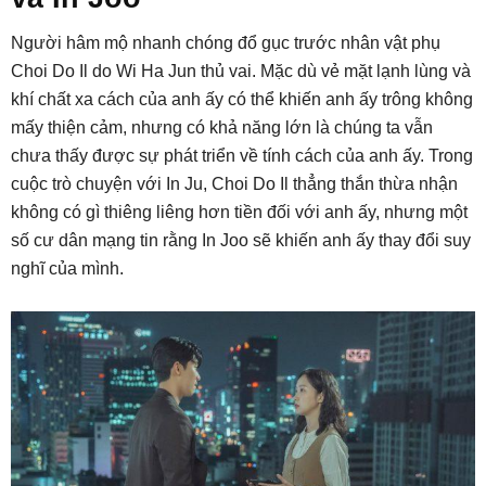
Người hâm mộ nhanh chóng đổ gục trước nhân vật phụ
Choi Do Il do Wi Ha Jun thủ vai. Mặc dù vẻ mặt lạnh lùng và
khí chất xa cách của anh ấy có thể khiến anh ấy trông không
mấy thiện cảm, nhưng có khả năng lớn là chúng ta vẫn
chưa thấy được sự phát triển về tính cách của anh ấy. Trong
cuộc trò chuyện với In Ju, Choi Do Il thẳng thắn thừa nhận
không có gì thiêng liêng hơn tiền đối với anh ấy, nhưng một
số cư dân mạng tin rằng In Joo sẽ khiến anh ấy thay đổi suy
nghĩ của mình.