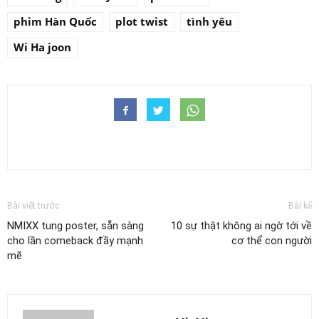
phim Hàn Quốc
plot twist
tình yêu
Wi Ha joon
Bài viết trước
Bài kế
NMIXX tung poster, sẵn sàng
10 sự thật không ai ngờ tới về
cho lần comeback đầy mạnh
cơ thể con người
mẽ