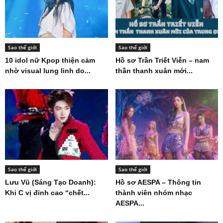
Sao thế giới
Sao thế giới
10 idol nữ Kpop thiện cảm
Hồ sơ Trần Triết Viễn – nam
nhờ visual lung linh do...
thần thanh xuân mới...
Sao thế giới
Sao thế giới
Lưu Vũ (Sáng Tạo Doanh):
Hồ sơ AESPA – Thông tin
Khi C vị đỉnh cao “chết...
thành viên nhóm nhạc
AESPA...