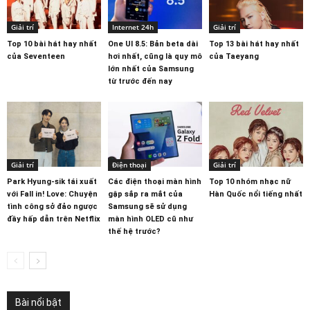
Giải trí
Internet 24h
Giải trí
Top 10 bài hát hay nhất
One UI 8.5: Bản beta dài
Top 13 bài hát hay nhất
của Seventeen
hơi nhất, cũng là quy mô
của Taeyang
lớn nhất của Samsung
từ trước đến nay
Giải trí
Điện thoại
Giải trí
Park Hyung-sik tái xuất
Các điện thoại màn hình
Top 10 nhóm nhạc nữ
với Fall in! Love: Chuyện
gập sắp ra mắt của
Hàn Quốc nổi tiếng nhất
tình công sở đảo ngược
Samsung sẽ sử dụng
đầy hấp dẫn trên Netflix
màn hình OLED cũ như
thế hệ trước?
Bài nổi bật