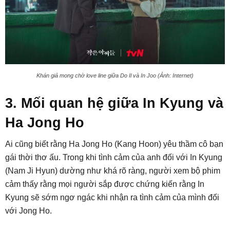
Khán giả mong chờ love line giữa Do Il và In Joo (Ảnh: Internet)
3. Mối quan hệ giữa In Kyung và
Ha Jong Ho
Ai cũng biết rằng Ha Jong Ho (Kang Hoon) yêu thầm cô bạn
gái thời thơ ấu. Trong khi tình cảm của anh đối với In Kyung
(Nam Ji Hyun) dường như khá rõ ràng, người xem bộ phim
cảm thấy rằng mọi người sắp được chứng kiến rằng In
Kyung sẽ sớm ngơ ngác khi nhận ra tình cảm của mình đối
với Jong Ho.