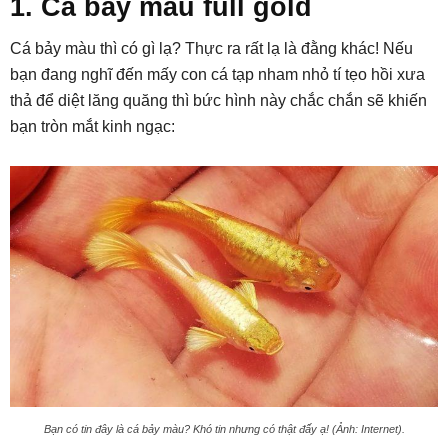
1. Cá bảy màu full gold
Cá bảy màu thì có gì lạ? Thực ra rất lạ là đằng khác! Nếu
bạn đang nghĩ đến mấy con cá tạp nham nhỏ tí tẹo hồi xưa
thả để diệt lăng quăng thì bức hình này chắc chắn sẽ khiến
bạn tròn mắt kinh ngạc:
Bạn có tin đây là cá bảy màu? Khó tin nhưng có thật đấy ạ! (Ảnh: Internet).