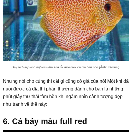
Hãy tích lũy kinh nghiệm kha khá rồi mới nuôi cá dĩa bạn nhé (Ảnh: Internet).
Nhưng nói cho cùng thì cái gì cũng có giá của nó! Một khi đã
nuôi được cá dĩa thì phần thưởng dành cho bạn là những
phút giây thư thái tâm hồn khi ngắm nhìn cảnh tượng đẹp
như tranh vẽ thế này:
6. Cá bảy màu full red