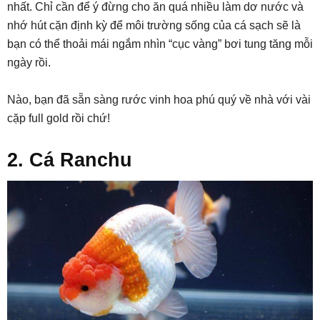
nhất. Chỉ cần để ý đừng cho ăn quá nhiều làm dơ nước và
nhớ hút cặn định kỳ để môi trường sống của cá sạch sẽ là
bạn có thể thoải mái ngắm nhìn “cục vàng” bơi tung tăng mỗi
ngày rồi.
Nào, bạn đã sẵn sàng rước vinh hoa phú quý về nhà với vài
cặp full gold rồi chứ!
2. Cá Ranchu