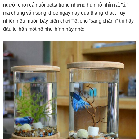
người chơi cá nuôi betta trong những hũ nhỏ nhìn rất “tù”
mà chúng vẫn sống khỏe ngày này qua tháng khác. Tuy
nhiên nếu muồn bày biện chơi Tết cho “sang chảnh” thì hãy
đầu tư hẳn một hồ như hình này nhé: