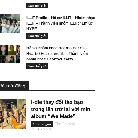
Sao thế giới
ILLIT Profile – Hồ sơ ILLIT – Nhóm nhạc
ILLIT – Thành viên nhóm ILLIT: “Em út”
HYBE
Sao thế giới
Hồ sơ nhóm nhạc Hearts2Hearts –
Hearts2Hearts profile – Thành viên
nhóm nhạc Hearts2Hearts
Sao thế giới
Bài mới đăng
I-dle thay đổi táo bạo
trong lần trở lại với mini
album “We Made”
Thu Phuong
-
Sao thế giới
10/07/2026