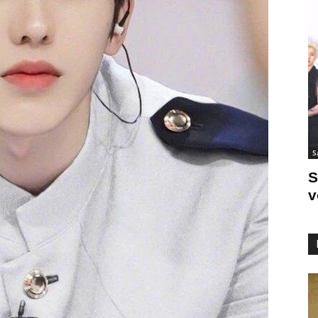
S
S
v