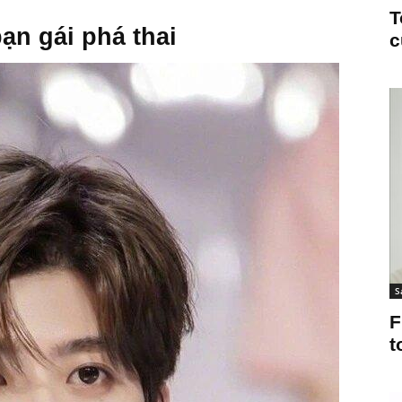
T
ạn gái phá thai
c
S
F
t