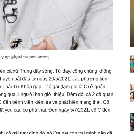
 ép bạn gái phá thai (Ảnh: Internet)
iến cả xứ Trung dậy sóng. Từ đây, công chúng không
. Chuyện bắt đầu từ ngày 20/5/2021, các phương tiện
n Thái Từ Khôn gặp 1 cô gái (tạm gọi là C) ở quán
ông qua 1 người bạn giới thiệu. Đêm đó, cả 2 đã quan
C đến bệnh viện kiểm tra và phát hiện mang thai. Cô
 đã yêu cầu cô phá thai. Đến ngày 5/7/2021, cô C đến
hi cô gái này định dở trò lừa gạt con trai mình nên đã