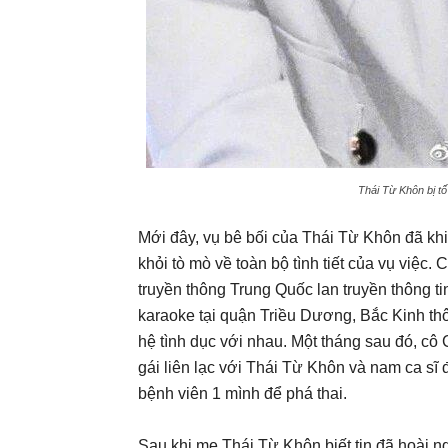
Thái Từ Khôn bị tố
Mới đây, vụ bê bối của Thái Từ Khôn đã kh
khỏi tò mò về toàn bộ tình tiết của vụ việc
truyền thông Trung Quốc lan truyền thông ti
karaoke tại quận Triều Dương, Bắc Kinh th
hệ tình dục với nhau. Một tháng sau đó, cô 
gái liên lạc với Thái Từ Khôn và nam ca sĩ
bệnh viên 1 mình để phá thai.
Sau khi mẹ Thái Từ Khôn biết tin đã hoài ng