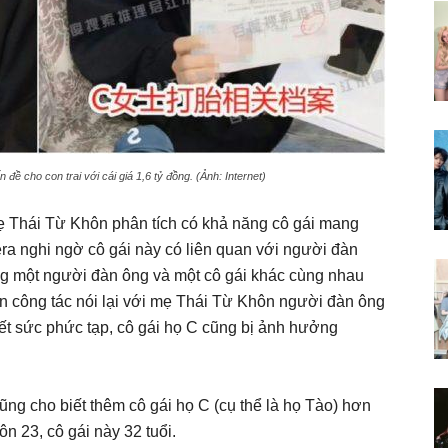
đề cho con trai với cái giá 1,6 tỷ đồng. (Ảnh: Internet)
mẹ Thái Từ Khôn phân tích có khả năng cô gái mang
era nghi ngờ cô gái này có liên quan với người đàn
ùng một người đàn ông và một cô gái khác cùng nhau
ên công tác nói lại với mẹ Thái Từ Khôn người đàn ông
 hết sức phức tạp, cô gái họ C cũng bị ảnh hưởng
 cho biết thêm cô gái họ C (cụ thể là họ Tào) hơn
 23, cô gái này 32 tuổi.