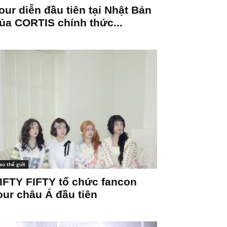
our diễn đầu tiên tại Nhật Bản
ủa CORTIS chính thức...
ao thế giới
IFTY FIFTY tổ chức fancon
our châu Á đầu tiên