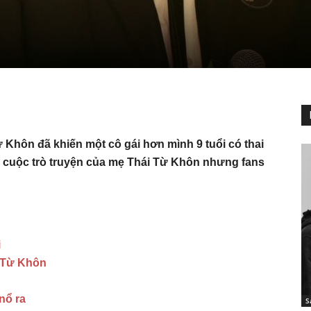
ừ Khôn đã khiến một cô gái hơn mình 9 tuổi có thai
âm cuộc trò truyện của mẹ Thái Từ Khôn nhưng fans
i
i Từ Khôn
nổ ra
S