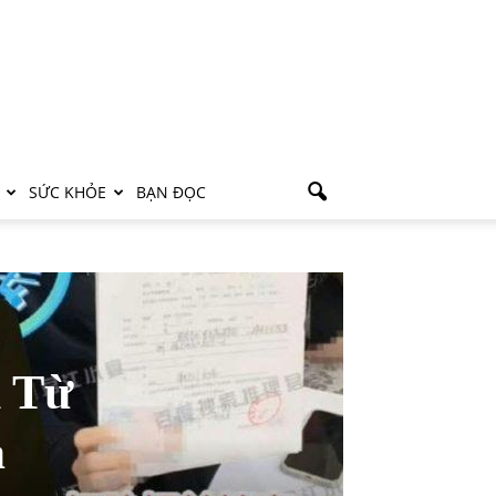
SỨC KHỎE
BẠN ĐỌC
i Từ
a