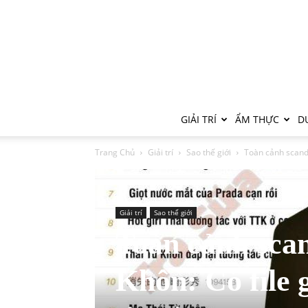
GIẢI TRÍ
ẨM THỰC
DU
Trang Chủ
Giải trí
Sao thế giới
Toàn cảnh scandal
Giải trí
Sao thế giới
Toàn cảnh scan
Khôn: Có file 