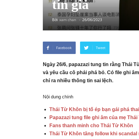
tin giả
Bởi
xam chan
-
26/06/2023
Facebook
Tweet
Ngày 26/6, papazazi tung tin rằng Thái T
và yêu cầu cô phải phá bỏ. Có file ghi 
chỉ ra nhiều thông tin sai lệch.
Nội dung chính
Thái Từ Khôn bị tố ép bạn gái phá tha
Papazazi tung file ghi âm của mẹ Thá
Fans thanh minh cho Thái Từ Khôn
Thái Từ Khôn tăng follow khi scandal 