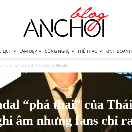
 LỊCH
LÀM ĐẸP
CÔNG NGHỆ
THỂ THAO
KINH DOANH
 “phá thai” của Thái Từ Khôn: Có file ghi...
dal “phá thai” của Thá
ghi âm nhưng fans chỉ r