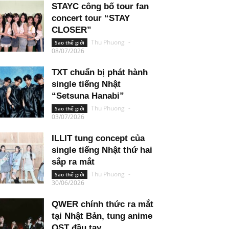
STAYC công bố tour fan
concert tour “STAY
CLOSER”
Thu Phuong
-
Sao thế giới
08/07/2026
TXT chuẩn bị phát hành
single tiếng Nhật
“Setsuna Hanabi”
Thu Phuong
-
Sao thế giới
03/07/2026
ILLIT tung concept của
single tiếng Nhật thứ hai
sắp ra mắt
Thu Phuong
-
Sao thế giới
30/06/2026
QWER chính thức ra mắt
tại Nhật Bản, tung anime
OST đầu tay