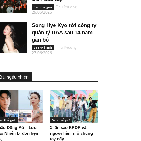
Thu Phuong
-
Sao thế giới
29/06/2026
Song Hye Kyo rời công ty
quản lý UAA sau 14 năm
gắn bó
Thu Phuong
-
Sao thế giới
27/06/2026
Bài ngẫu nhiên
ao thế giới
Sao thế giới
hâu Đông Vũ – Lưu
5 lần sao KPOP và
o Nhiên bị đồn hẹn
người hâm mộ chung
,...
tay đẩy...