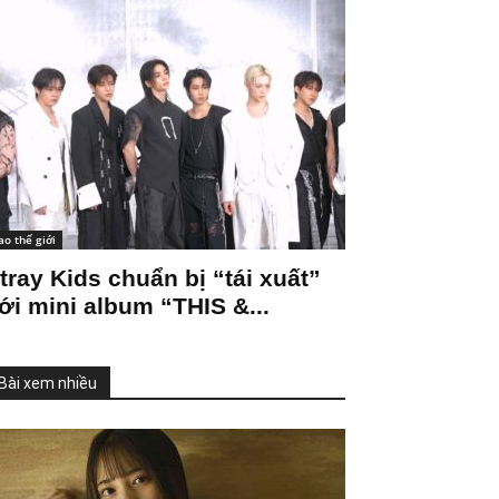
ao thế giới
tray Kids chuẩn bị “tái xuất”
ới mini album “THIS &...
Bài xem nhiều