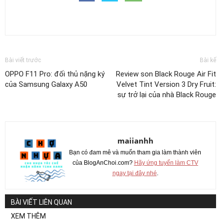
Bài viết trước
Bài kế
OPPO F11 Pro: đối thủ nặng ký
Review son Black Rouge Air Fit
của Samsung Galaxy A50
Velvet Tint Version 3 Dry Fruit:
sự trở lại của nhà Black Rouge
maiianhh
Bạn có đam mê và muốn tham gia làm thành viên
của BlogAnChoi.com?
Hãy ứng tuyển làm CTV
ngay tại đây nhé
.
BÀI VIẾT LIÊN QUAN
XEM THÊM