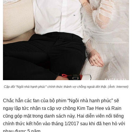
Cặp đôi “Ngôi nhà hạnh phúc” chính thức thành vợ chồng ngoài đời thật. (Ảnh: Internet)
Chắc hẳn các fan của bộ phim “Ngôi nhà hạnh phúc” sẽ
ngay lập tức nhận ra cặp vợ chồng Kim Tae Hee và Rain
cũng góp mặt trong danh sách này. Hai diễn viên nổi tiếng
chính thức kết hôn vào tháng 1/2017 sau khi đã hẹn hò với
nhau được 5 năm.