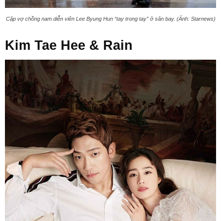
Cặp vợ chồng nam diễn viên Lee Byung Hun “tay trong tay” ở sân bay. (Ảnh: Starnews)
Kim Tae Hee & Rain