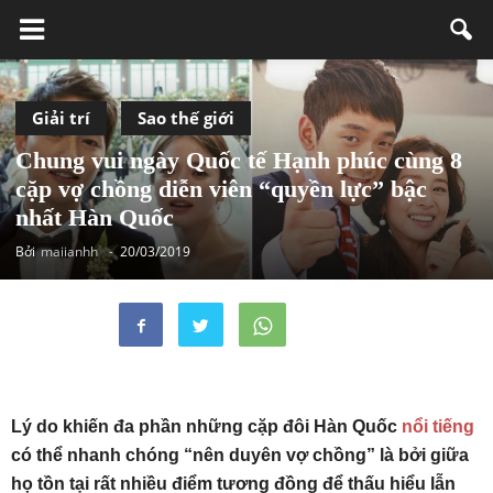
Giải trí
Sao thế giới
Chung vui ngày Quốc tế Hạnh phúc cùng 8
cặp vợ chồng diễn viên “quyền lực” bậc
nhất Hàn Quốc
Bởi
maiianhh
-
20/03/2019
Lý do khiến đa phần những cặp đôi Hàn Quốc
nổi tiếng
có thể nhanh chóng “nên duyên vợ chồng” là bởi giữa
họ tồn tại rất nhiều điểm tương đồng để thấu hiểu lẫn