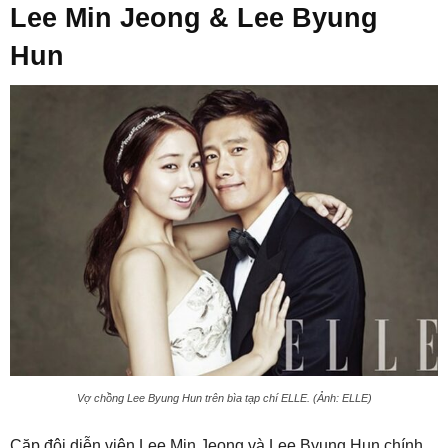
Lee Min Jeong & Lee Byung
Hun
Vợ chồng Lee Byung Hun trên bìa tạp chí ELLE. (Ảnh: ELLE)
Cặp đôi diễn viên Lee Min Jeong và Lee Byung Hun chính