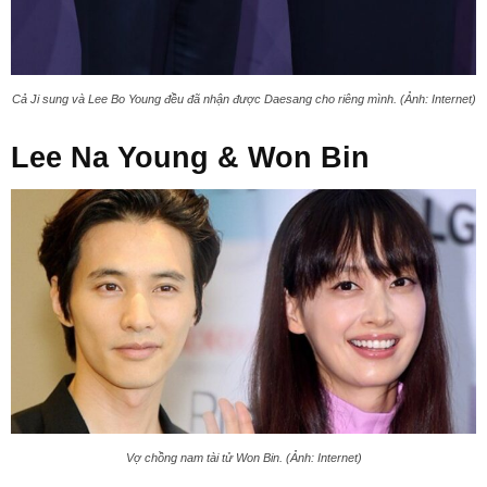
Cả Ji sung và Lee Bo Young đều đã nhận được Daesang cho riêng mình. (Ảnh: Internet)
Lee Na Young & Won Bin
Vợ chồng nam tài tử Won Bin. (Ảnh: Internet)