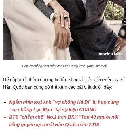
Cặp vợ chồng nam diễn viên Kim Seung Woo. (Ảnh: Internet)
Để cập nhật thêm những tin tức khác về các diễn viên, ca sĩ
Hàn Quốc bạn cũng có thể xem các bài viết dưới đây:
Ngắm nhìn loạt ảnh “vợ chồng Hà Dĩ” tụ họp cùng
”vợ chồng Lục Mạn” tại sự kiện COSMO
BTS “chễm chệ” No.1 trên BXH “Top 40 người nổi
tiếng quyền lực nhất Hàn Quốc năm 2018”