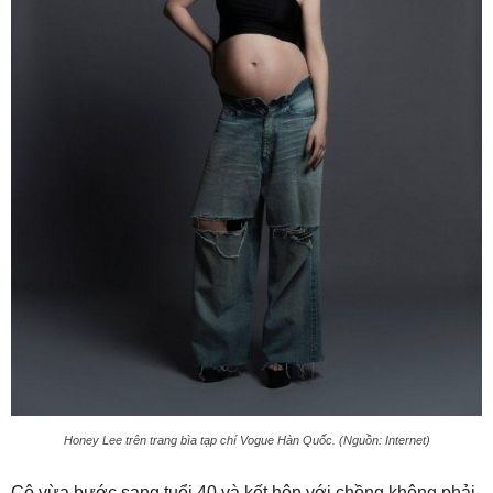
Honey Lee trên trang bìa tạp chí Vogue Hàn Quốc. (Nguồn: Internet)
Cô vừa bước sang tuổi 40 và kết hôn với chồng không phải