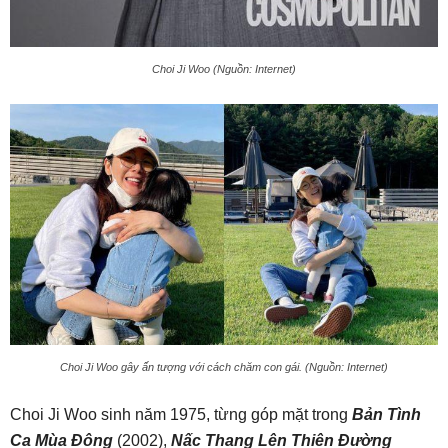
Choi Ji Woo (Nguồn: Internet)
Choi Ji Woo gây ấn tượng với cách chăm con gái. (Nguồn: Internet)
Choi Ji Woo sinh năm 1975, từng góp mặt trong
Bản Tình
Ca Mùa Đông
(2002),
Nấc Thang Lên Thiên Đường