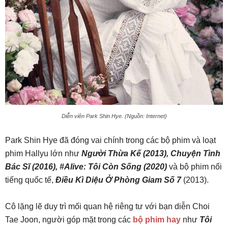
Diễn viên Park Shin Hye. (Nguồn: Internet)
Park Shin Hye đã đóng vai chính trong các bộ phim và loạt
phim Hallyu lớn như
Người Thừa Kế (2013), Chuyện Tình
Bác Sĩ (2016), #Alive: Tôi Còn Sống (2020)
và bộ phim nổi
tiếng quốc tế,
Điều Kì Diệu Ở Phòng Giam Số 7
(2013).
Cô lặng lẽ duy trì mối quan hệ riêng tư với bạn diễn Choi
Tae Joon, người góp mặt trong các
bộ phim hay
như
Tôi