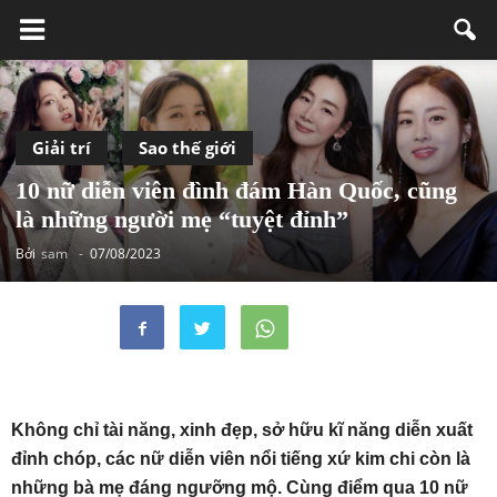
Giải trí
Sao thế giới
10 nữ diễn viên đình đám Hàn Quốc, cũng
là những người mẹ “tuyệt đỉnh”
Bởi
sam
-
07/08/2023
Không chỉ tài năng, xinh đẹp, sở hữu kĩ năng diễn xuất
đỉnh chóp, các nữ diễn viên nổi tiếng xứ kim chi còn là
những bà mẹ đáng ngưỡng mộ. Cùng điểm qua 10 nữ