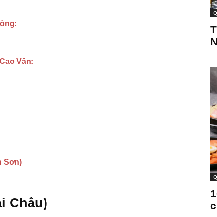
Q
hòng:
T
N
 Cao Vân:
h Sơn)
Q
1
i Châu)
c