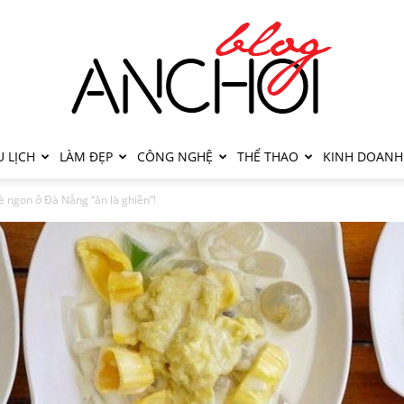
 LỊCH
LÀM ĐẸP
CÔNG NGHỆ
THỂ THAO
KINH DOANH
 ngon ở Đà Nẵng “ăn là ghiền”!