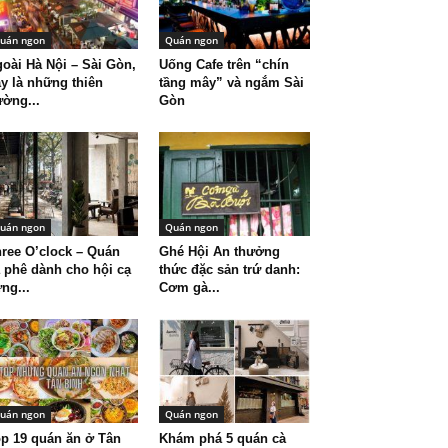
uán ngon
Quán ngon
oài Hà Nội – Sài Gòn,
Uống Cafe trên “chín
y là những thiên
tầng mây” và ngắm Sài
ờng...
Gòn
uán ngon
Quán ngon
ree O’clock – Quán
Ghé Hội An thưởng
 phê dành cho hội cạ
thức đặc sản trứ danh:
ng...
Cơm gà...
uán ngon
Quán ngon
p 19 quán ăn ở Tân
Khám phá 5 quán cà