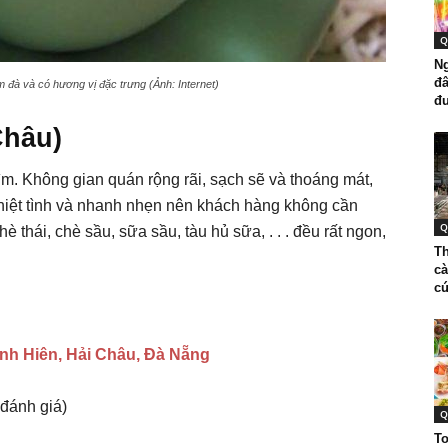
Q
Ng
đâ
đà và có hương vị đặc trưng (Ảnh: Internet)
đư
Châu)
m. Không gian quán rộng rãi, sạch sẽ và thoáng mát,
hiệt tình và nhanh nhẹn nên khách hàng không cần
Q
thái, chè sầu, sữa sầu, tàu hủ sữa, . . . đều rất ngon,
Th
cà
cứ
ình Hiên, Hải Châu, Đà Nẵng
 đánh giá)
Q
To