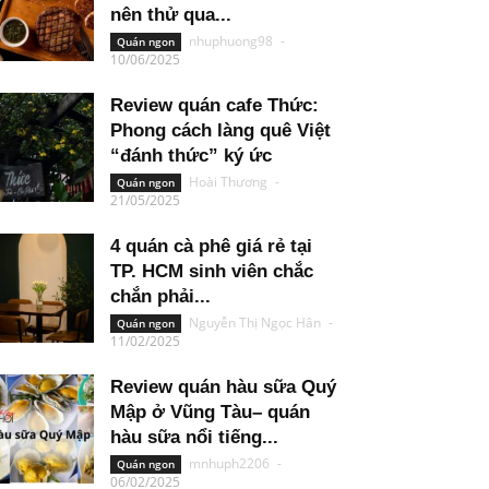
nên thử qua...
nhuphuong98
-
Quán ngon
10/06/2025
Review quán cafe Thức:
Phong cách làng quê Việt
“đánh thức” ký ức
Hoài Thương
-
Quán ngon
21/05/2025
4 quán cà phê giá rẻ tại
TP. HCM sinh viên chắc
chắn phải...
Nguyễn Thị Ngọc Hân
-
Quán ngon
11/02/2025
Review quán hàu sữa Quý
Mập ở Vũng Tàu– quán
hàu sữa nổi tiếng...
mnhuph2206
-
Quán ngon
06/02/2025