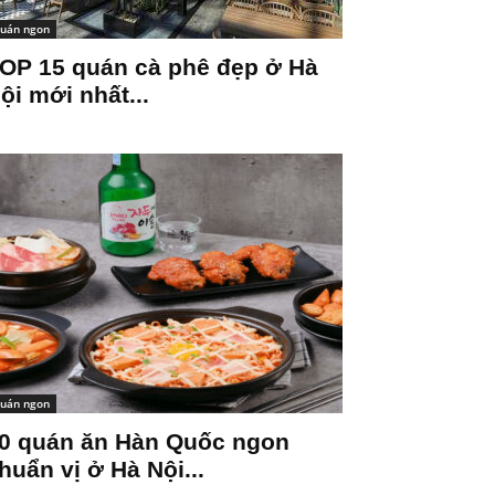
uán ngon
OP 15 quán cà phê đẹp ở Hà
ội mới nhất...
uán ngon
0 quán ăn Hàn Quốc ngon
huẩn vị ở Hà Nội...