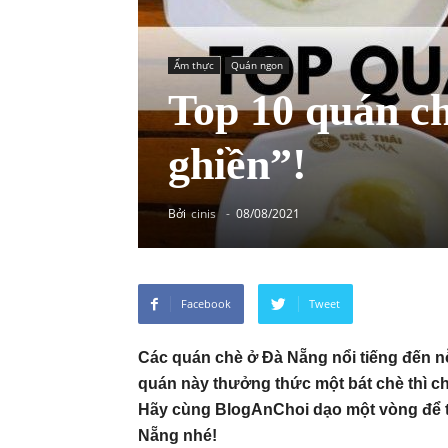
Ẩm thực
Quán ngon
Top 10 quán c
ghiền”!
Bởi
cinis
-
08/08/2021
Facebook
Tweet
Các quán chè ở Đà Nẵng nổi tiếng đến n
quán này thưởng thức một bát chè thì ch
Hãy cùng BlogAnChoi dạo một vòng để tì
Nẵng nhé!