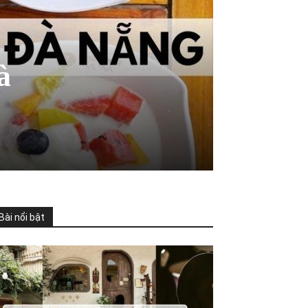
à
Bài nổi bật