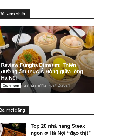
Bài xem nhiều
Review Fungha Dimsum: Thiên
đường ẩm thực Á Đông giữa lòng
Hà Nội
tramtram112
-
02/12/2024
Quán ngon
Bài mới đăng
Top 20 nhà hàng Steak
ngon ở Hà Nội “đạo thịt”