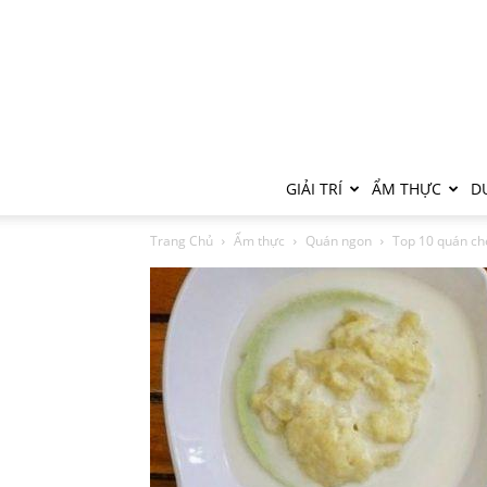
GIẢI TRÍ
ẨM THỰC
DU
Trang Chủ
Ẩm thực
Quán ngon
Top 10 quán chè