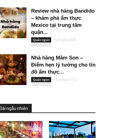
Review nhà hàng Bandido
– khám phá ẩm thực
Mexico tại trung tâm
quận...
mnhuph2206
-
Quán ngon
04/02/2025
Nhà hàng Mâm Son –
Điểm hẹn lý tưởng cho tín
đồ ẩm thực...
tramtram112
-
Quán ngon
16/01/2025
Bài ngẫu nhiên