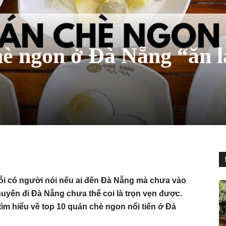
hè ngon ở Đà Nẵng “ăn l
ỗi có người nói nếu ai đến Đà Nẵng mà chưa vào
uyến đi Đà Nẵng chưa thể coi là trọn vẹn được.
m hiểu về top 10 quán chè ngon nổi tiến ở Đà