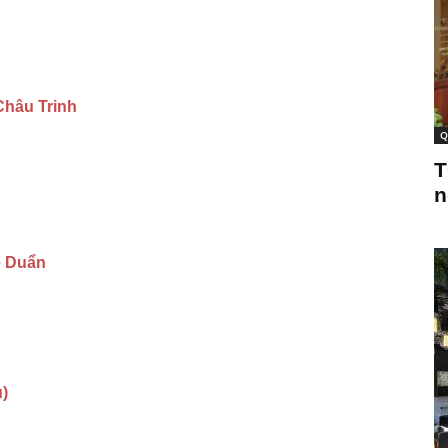
Châu Trinh
Q
T
n
ê Duẩn
)