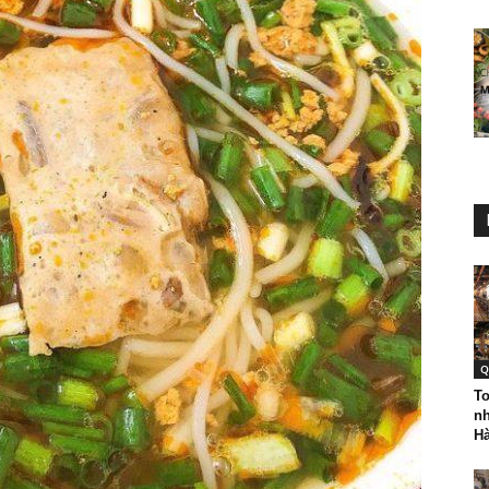
Q
To
nh
Hà