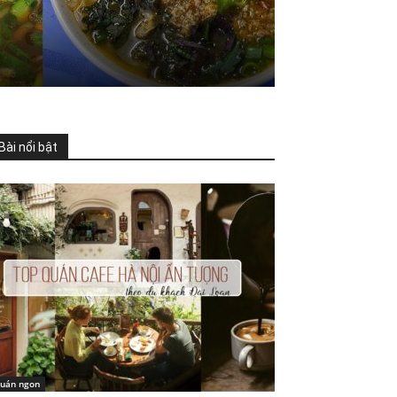
Bài nổi bật
uán ngon