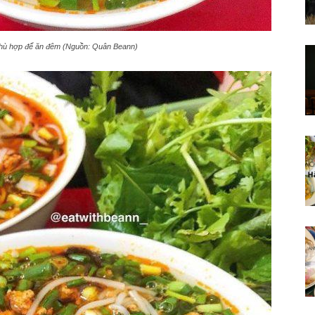
phù hợp để ăn đêm (Nguồn: Quân Beann)