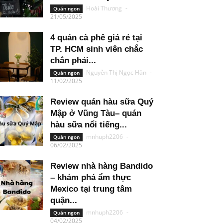
Hoài Thương
-
Quán ngon
21/05/2025
4 quán cà phê giá rẻ tại
TP. HCM sinh viên chắc
chắn phải...
Nguyễn Thị Ngọc Hân
-
Quán ngon
11/02/2025
Review quán hàu sữa Quý
Mập ở Vũng Tàu– quán
hàu sữa nổi tiếng...
mnhuph2206
-
Quán ngon
06/02/2025
Review nhà hàng Bandido
– khám phá ẩm thực
Mexico tại trung tâm
quận...
mnhuph2206
-
Quán ngon
04/02/2025