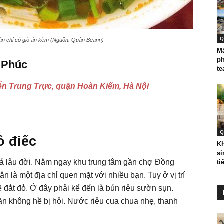
Q
ản chỉ có giò ăn kèm (Nguồn: Quân Beann)
Má
p
 Phúc
te
n Trung Trực, quận Hoàn Kiếm, Hà Nội
Q
ô điếc
Kh
si
khá lâu đời. Nằm ngay khu trung tâm gần chợ Đồng
ti
n là một địa chỉ quen mặt với nhiều bạn. Tuy ở vị trí
 đắt đỏ. Ở đây phải kể đến là bún riêu sườn sụn.
ăn không hề bị hôi. Nước riêu cua chua nhẹ, thanh