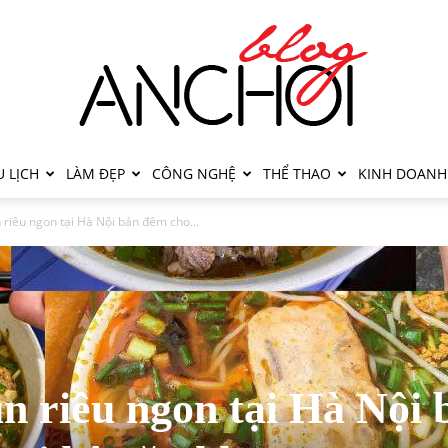
 LỊCH
LÀM ĐẸP
CÔNG NGHỆ
THỂ THAO
KINH DOANH
riêu ngon tại Hà Nội bán đêm cho...
n riêu ngon tại Hà Nội 