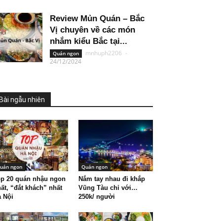
Review Mủn Quán – Bắc
Vị chuyên về các món
nhắm kiểu Bắc tại...
mnhuph2206
-
Quán ngon
24/12/2024
Bài ngẫu nhiên
uán ngon
Quán ngon
p 20 quán nhậu ngon
Nắm tay nhau đi khắp
ất, “đắt khách” nhất
Vũng Tàu chỉ với…
 Nội
250k/ người