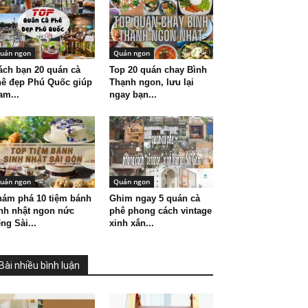
uán ngon
Quán ngon
ch bạn 20 quán cà
Top 20 quán chay Bình
hê đẹp Phú Quốc giúp
Thạnh ngon, lưu lại
am...
ngay bạn...
uán ngon
Quán ngon
ám phá 10 tiệm bánh
Ghim ngay 5 quán cà
nh nhật ngon nức
phê phong cách vintage
ếng Sài...
xinh xắn...
Bài nhiều bình luận