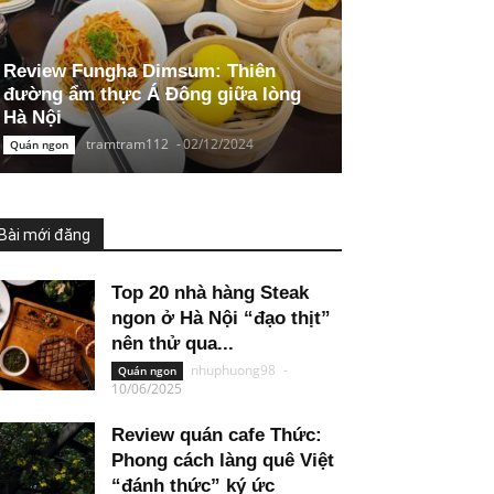
Review Fungha Dimsum: Thiên
đường ẩm thực Á Đông giữa lòng
Hà Nội
tramtram112
-
02/12/2024
Quán ngon
Bài mới đăng
Top 20 nhà hàng Steak
ngon ở Hà Nội “đạo thịt”
nên thử qua...
nhuphuong98
-
Quán ngon
10/06/2025
Review quán cafe Thức:
Phong cách làng quê Việt
“đánh thức” ký ức