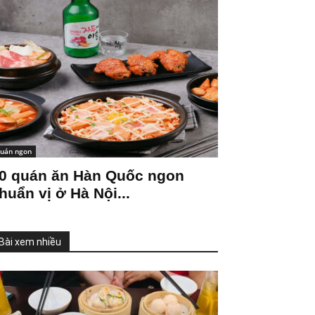
uán ngon
0 quán ăn Hàn Quốc ngon
huẩn vị ở Hà Nội...
Bài xem nhiều