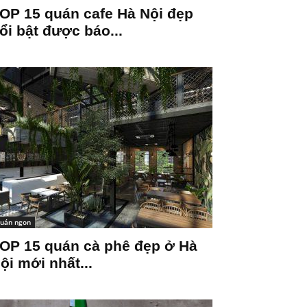
OP 15 quán cafe Hà Nội đẹp
ổi bật được báo...
uán ngon
OP 15 quán cà phê đẹp ở Hà
ội mới nhất...