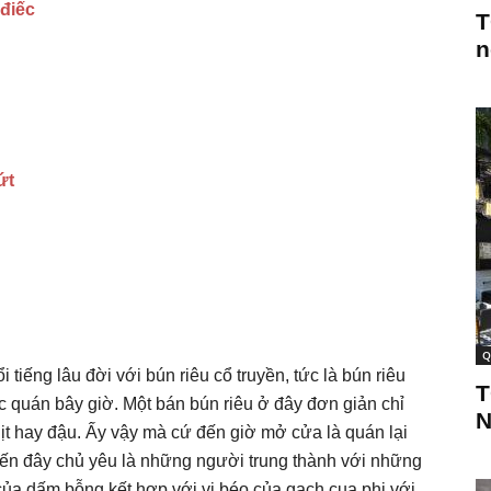
điếc
T
n
ứt
Q
tiếng lâu đời với bún riêu cổ truyền, tức là bún riêu
T
 quán bây giờ. Một bán bún riêu ở đây đơn giản chỉ
N
hịt hay đậu. Ấy vậy mà cứ đến giờ mở cửa là quán lại
n đây chủ yêu là những người trung thành với những
 của dấm bỗng kết hợp với vị béo của gạch cua phi với