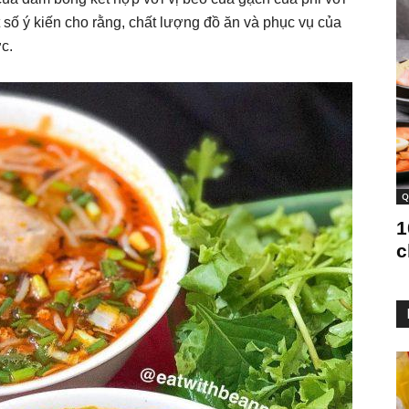
số ý kiến cho rằng, chất lượng đồ ăn và phục vụ của
c.
Q
1
c