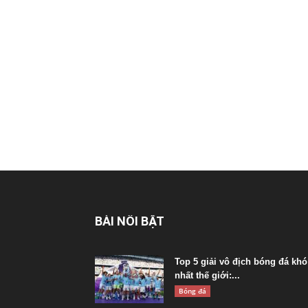
BÀI NỔI BẬT
Top 5 giải vô địch bóng đá khó
nhất thế giới:...
Bóng đá