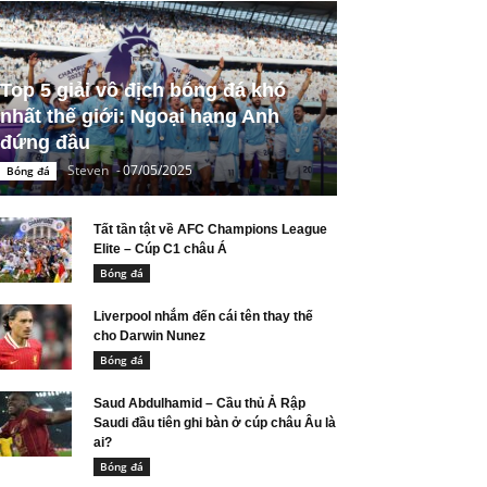
Top 5 giải vô địch bóng đá khó
nhất thế giới: Ngoại hạng Anh
đứng đầu
Steven
-
07/05/2025
Bóng đá
Tất tần tật về AFC Champions League
Elite – Cúp C1 châu Á
Bóng đá
Liverpool nhắm đến cái tên thay thế
cho Darwin Nunez
Bóng đá
Saud Abdulhamid – Cầu thủ Ả Rập
Saudi đầu tiên ghi bàn ở cúp châu Âu là
ai?
Bóng đá