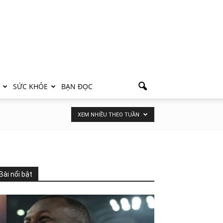
SỨC KHỎE
BẠN ĐỌC
XEM NHIỀU THEO TUẦN
Bài nổi bật