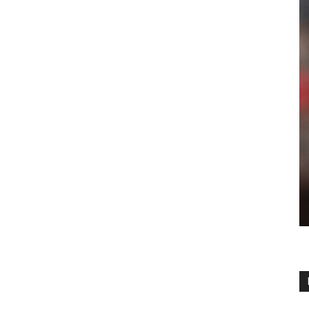
BÓNG ĐÁ
Saud Abdulhamid – Cầu thủ Ả
i tên thay
Rập Saudi đầu tiên ghi bàn ở
cúp châu Âu là ai?
Steven
-
08/04/2025