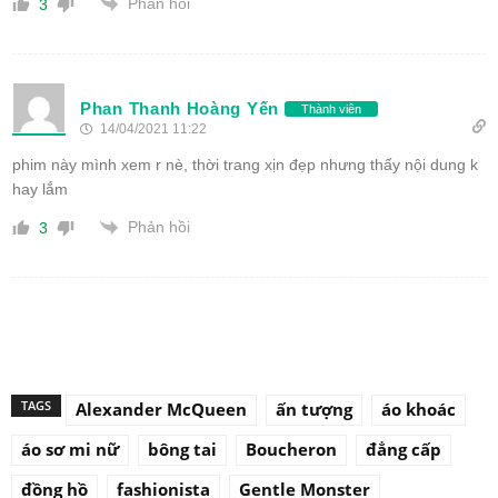
Phản hồi
3
Phan Thanh Hoàng Yến
Thành viên
14/04/2021 11:22
phim này mình xem r nè, thời trang xịn đẹp nhưng thấy nội dung k
hay lắm
Phản hồi
3
TAGS
Alexander McQueen
ấn tượng
áo khoác
áo sơ mi nữ
bông tai
Boucheron
đẳng cấp
đồng hồ
fashionista
Gentle Monster