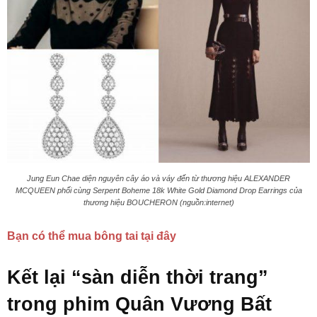
Jung Eun Chae diện nguyên cây áo và váy đến từ thương hiệu ALEXANDER
MCQUEEN phối cùng Serpent Boheme 18k White Gold Diamond Drop Earrings của
thương hiệu BOUCHERON (nguồn:internet)
Bạn có thể mua bông tai tại đây
Kết lại “sàn diễn thời trang”
trong phim Quân Vương Bất