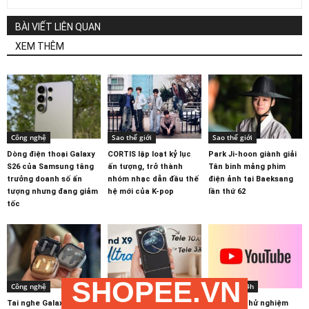
BÀI VIẾT LIÊN QUAN
XEM THÊM
Công nghệ
Sao thế giới
Sao thế giới
Dòng điện thoại Galaxy
CORTIS lập loạt kỷ lục
Park Ji-hoon giành giải
S26 của Samsung tăng
ấn tượng, trở thành
Tân binh mảng phim
trưởng doanh số ấn
nhóm nhạc dẫn đầu thế
điện ảnh tại Baeksang
tượng nhưng đang giảm
hệ mới của K-pop
lần thứ 62
tốc
SHOPEE.VN
Công nghệ
Điện thoại
Internet 24h
Tai nghe Galaxy Buds 4
Điện thoại OPPO Find X9
YouTube thử nghiệm