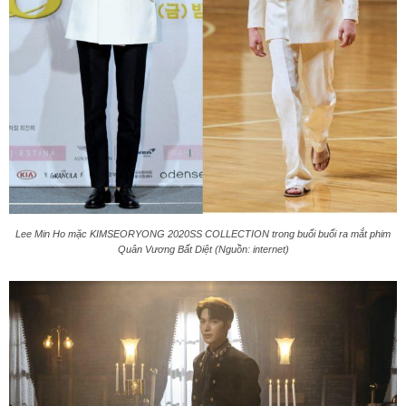
Lee Min Ho mặc KIMSEORYONG 2020SS COLLECTION trong buổi buổi ra mắt phim
Quân Vương Bất Diệt (Nguồn: internet)