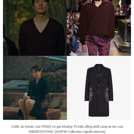
Chiếc áo khoác của FENDI có giá khoảng 75 triệu đồng phối cùng áo len của
KIMSEORYONG 2019FW Collection.(nguồn:internet)