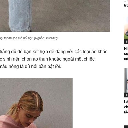
Sn
tr
ại thanh lịch mà nổi bật. (Nguồn: Internet)
T
N
 trắng đủ để bạn kết hợp dễ dàng với các loại áo khác
cự
 sinh nên chọn áo thun khoác ngoài một chiếc
có
àu nóng là đủ nổi bần bật rồi.
T
Là
ch
tắ