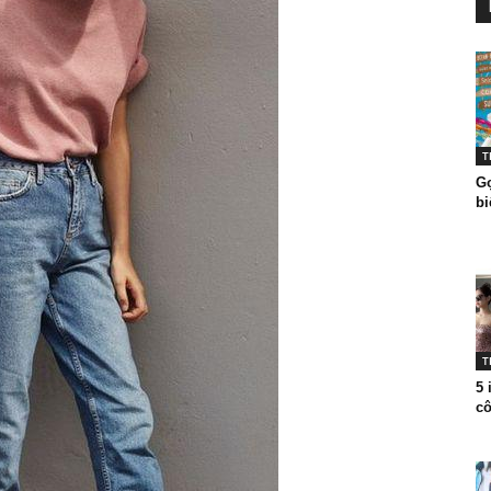
T
Gợ
bi
T
5 
cô