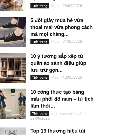
Mee
-
23/06/2026
Thời trang
5 đôi giày mùa hè vừa
thoải mái vừa phong cách
mà mọi chàng...
Mee
-
21/06/2026
Thời trang
10 ý tưởng sắp xếp tủ
quần áo sành điệu giúp
lưu trữ gọn...
Mee
-
12/06/2026
Thời trang
10 công thức tạo bảng
màu phối đồ nam – từ lịch
lãm thời...
phamngocanh-001
-
Thời trang
09/06/2026
Top 13 thương hiệu túi