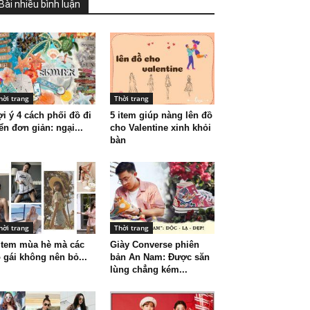
Bài nhiều bình luận
hời trang
Thời trang
i ý 4 cách phối đồ đi
5 item giúp nàng lên đồ
ển đơn giản: ngại...
cho Valentine xinh khỏi
bàn
hời trang
Thời trang
item mùa hè mà các
Giày Converse phiên
 gái không nên bỏ...
bản An Nam: Được săn
lùng chẳng kém...