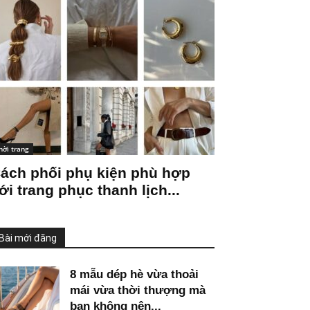
hời trang
ách phối phụ kiện phù hợp
ới trang phục thanh lịch...
Bài mới đăng
8 mẫu dép hè vừa thoải
mái vừa thời thượng mà
bạn không nên...