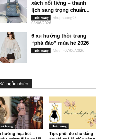
xách nổi tiếng – thanh
lịch sang trọng chuẩn...
nhuphuong98
-
Thời trang
08/06/2026
6 xu hướng thời trang
“phá đảo” mùa hè 2026
Mee
-
07/06/2026
Thời trang
Bài ngẫu nhiên
hời trang
Thời trang
 hướng họa tiết
Tips phối đồ cho dáng