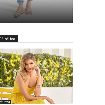
Bài nổi bật
hời trang