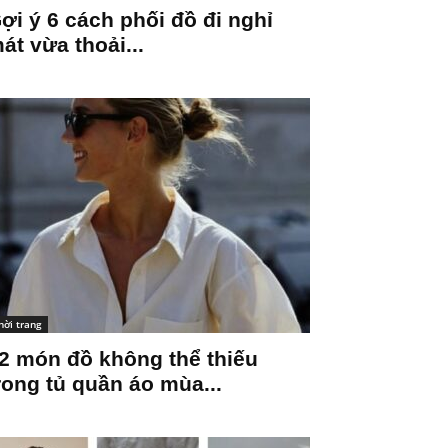
ợi ý 6 cách phối đồ đi nghỉ
át vừa thoải...
hời trang
2 món đồ không thể thiếu
rong tủ quần áo mùa...