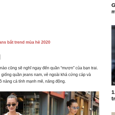
G
m
ans bắt trend mùa hè 2020
d
 nào cũng sẽ nghĩ ngay đến quần “mượn” của bạn trai.
i giống quần jeans nam, vẻ ngoài khá cứng cáp và
 cô nàng cá tính mạnh mẽ, năng động.
T
1
t