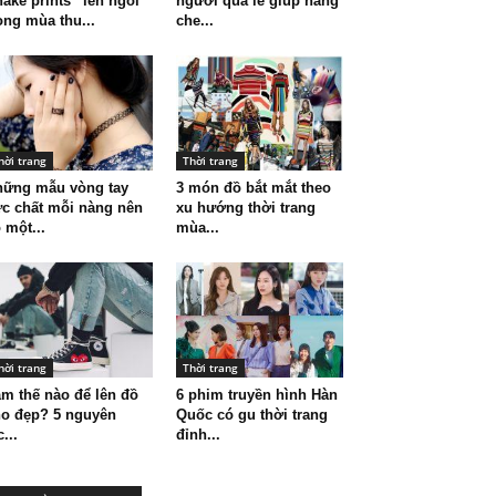
ake prints “lên ngôi”
người quả lê giúp nàng
ong mùa thu...
che...
hời trang
Thời trang
hững mẫu vòng tay
3 món đồ bắt mắt theo
c chất mỗi nàng nên
xu hướng thời trang
 một...
mùa...
hời trang
Thời trang
m thế nào để lên đồ
6 phim truyền hình Hàn
o đẹp? 5 nguyên
Quốc có gu thời trang
c...
đỉnh...