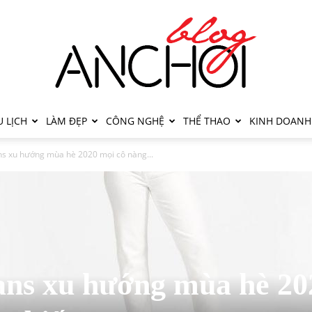
 LỊCH
LÀM ĐẸP
CÔNG NGHỆ
THỂ THAO
KINH DOANH
s xu hướng mùa hè 2020 mọi cô nàng...
ans xu hướng mùa hè 20