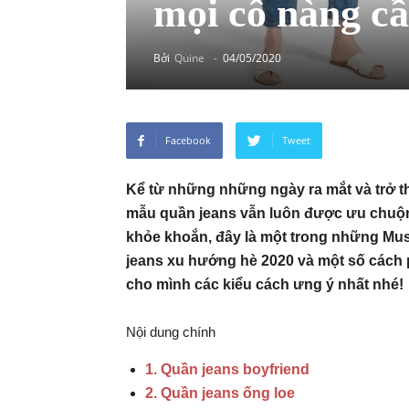
mọi cô nàng cầ
Bởi
Quine
-
04/05/2020
Facebook
Tweet
Kể từ những những ngày ra mắt và trở t
mẫu quần jeans vẫn luôn được ưu chuộng
khỏe khoắn, đây là một trong những Mus
jeans xu hướng hè 2020 và một số cách 
cho mình các kiểu cách ưng ý nhất nhé!
Nội dung chính
1. Quần jeans boyfriend
2. Quần jeans ống loe