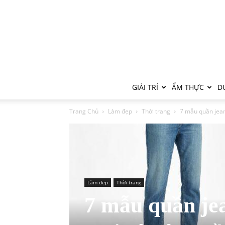
GIẢI TRÍ
ẨM THỰC
DU
Trang Chủ
Làm đẹp
Thời trang
7 mẫu quần jean
Làm đẹp
Thời trang
7 mẫu quần je