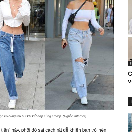
T
C
v
ện vô cùng thu hút khi kết hợp cùng crotop. (Nguồn:Internet)
iện” này, phối đồ sai cách rất dễ khiến bạn trở nên