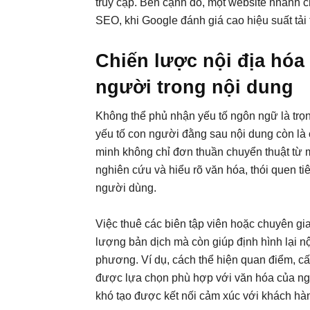
truy cập. Bên cạnh đó, một website nhanh c
SEO, khi Google đánh giá cao hiệu suất tải 
Chiến lược nội địa hóa
người trong nội dung
Không thể phủ nhận yếu tố ngôn ngữ là trọ
yếu tố con người đằng sau nội dung còn là c
minh không chỉ đơn thuần chuyển thuật từ
nghiên cứu và hiểu rõ văn hóa, thói quen t
người dùng.
Việc thuê các biên tập viên hoặc chuyên gi
lượng bản dịch mà còn giúp định hình lại n
phương. Ví dụ, cách thể hiện quan điểm, cấu
được lựa chọn phù hợp với văn hóa của ngư
khó tạo được kết nối cảm xúc với khách hà