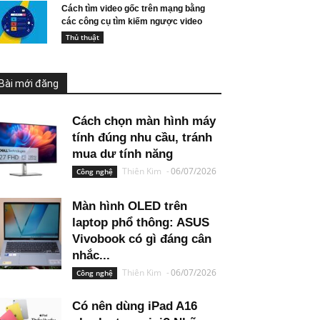
Cách tìm video gốc trên mạng bằng
các công cụ tìm kiếm ngược video
Thủ thuật
Bài mới đăng
Cách chọn màn hình máy
tính đúng nhu cầu, tránh
mua dư tính năng
Thiên Kim
-
06/07/2026
Công nghệ
Màn hình OLED trên
laptop phổ thông: ASUS
Vivobook có gì đáng cân
nhắc...
Thiên Kim
-
06/07/2026
Công nghệ
Có nên dùng iPad A16