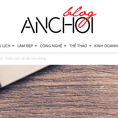
 LỊCH
LÀM ĐẸP
CÔNG NGHỆ
THỂ THAO
KINH DOANH
: Chiến lược nội địa hóa thông...