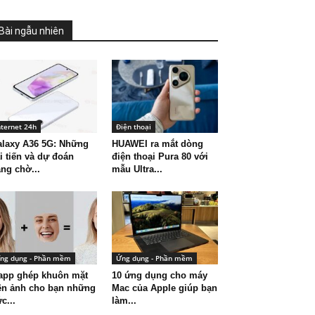
Bài ngẫu nhiên
nternet 24h
Điện thoại
laxy A36 5G: Những
HUAWEI ra mắt dòng
i tiến và dự đoán
điện thoại Pura 80 với
ng chờ...
mẫu Ultra...
ng dụng - Phần mềm
Ứng dụng - Phần mềm
app ghép khuôn mặt
10 ứng dụng cho máy
ên ảnh cho bạn những
Mac của Apple giúp bạn
c...
làm...