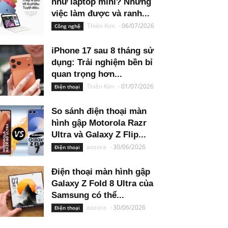
như laptop mini? Những
việc làm được và ranh...
Thiên Kim
-
06/07/2026
Công nghệ
iPhone 17 sau 8 tháng sử
dụng: Trải nghiệm bền bỉ
quan trọng hơn...
Thiên Kim
-
01/07/2026
Điện thoại
So sánh điện thoại màn
hình gập Motorola Razr
Ultra và Galaxy Z Flip...
aozora
-
30/06/2026
Điện thoại
Điện thoại màn hình gập
Galaxy Z Fold 8 Ultra của
Samsung có thể...
aozora
-
30/06/2026
Điện thoại