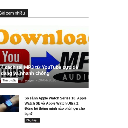
Bài xem nhiều
4 cách tải MP3 từ YouTube cực dễ
dàng và nhanh chóng
stranger
-
20/04/2026
Thủ thuật
So sánh Apple Watch Series 10, Apple
Watch SE và Apple Watch Ultra 2:
Đồng hồ thông minh nào phù hợp cho
bạn?
Phụ kiện