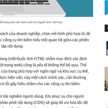
ể trang web vận hành suôn sẻ (Nguồn ảnh: Internet)
sách của doanh nghiệp, chọn mô hình phù hợp là rất
ác công cụ tìm kiếm hiểu mối quan hệ giữa các phiên
 lặp nội dung.
reflang (một thuộc tính HTML nhằm mục đích xác định
một trang web) cũng là yếu tố không thể bỏ qua. Thẻ
 của trang phù hợp với ngôn ngữ và khu vực cụ thể,
thực hiện việc này một cách chính xác, cần thường
có lỗi gây hiểu nhầm cho các công cụ tìm kiếm.
đến trải nghiệm người dùng. Khi phục vụ cho người
phân phối nội dung (CDN) sẽ giúp tối ưu hóa tốc độ