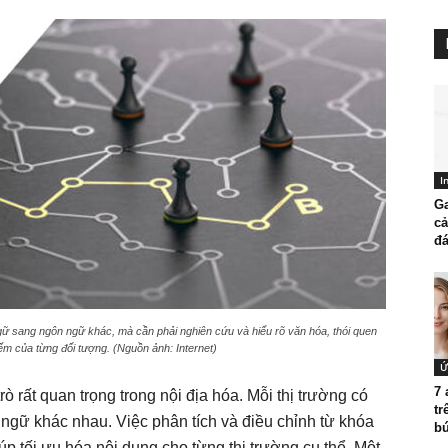
I
Ga
cả
đá
gữ sang ngôn ngữ khác, mà cần phải nghiên cứu và hiểu rõ văn hóa, thói quen
ếm của từng đối tượng. (Nguồn ảnh: Internet)
Ứ
7 
ò rất quan trọng trong nội địa hóa. Mỗi thị trường có
tr
ngữ khác nhau. Việc phân tích và điều chỉnh từ khóa
bứ
p tối ưu hóa nội dung cho từng thị trường cụ thể. Một