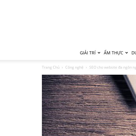
GIẢI TRÍ
ẨM THỰC
DU
Trang Chủ
Công nghệ
SEO cho website đa ngôn ngữ