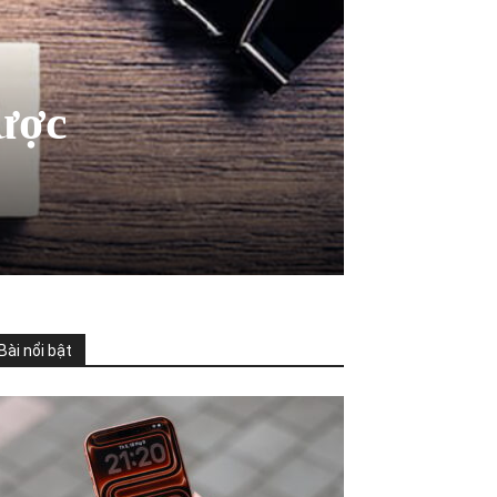
lược
Bài nổi bật