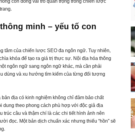
hóng còn đóng vai trò quan trọng trong chiến lược
trang.
 thông minh – yếu tố con
ng tâm của chiến lược SEO đa ngôn ngữ. Tuy nhiên,
hìa khóa để tạo ra giá trị thực sự. Nội địa hóa thông
 một ngôn ngữ sang ngôn ngữ khác, mà cần phải
iêu dùng và xu hướng tìm kiếm của từng đối tượng
a bản địa có kinh nghiệm không chỉ đảm bảo chất
ội dung theo phong cách phù hợp với độc giả địa
 trúc câu và thậm chí là các chi tiết hình ảnh nên
ời đọc. Một bản dịch chuẩn xác nhưng thiếu “hồn” sẽ
ng.