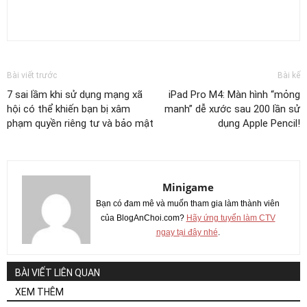
Bài viết trước
Bài kế
7 sai lầm khi sử dụng mạng xã
iPad Pro M4: Màn hình “mỏng
hội có thể khiến bạn bị xâm
manh” dễ xước sau 200 lần sử
phạm quyền riêng tư và bảo mật
dụng Apple Pencil!
Minigame
Bạn có đam mê và muốn tham gia làm thành viên
của BlogAnChoi.com?
Hãy ứng tuyển làm CTV
ngay tại đây nhé
.
BÀI VIẾT LIÊN QUAN
XEM THÊM