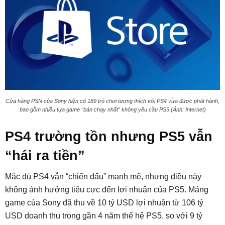
Cửa hàng PSN của Sony hiện có 189 trò chơi tương thích với PS4 vừa được phát hành,
bao gồm nhiều tựa game “bán chạy nhất” không yêu cầu PS5 (Ảnh: Internet)
PS4 trường tồn nhưng PS5 vẫn
“hái ra tiền”
Mặc dù PS4 vẫn “chiến đấu” mạnh mẽ, nhưng điều này
không ảnh hưởng tiêu cực đến lợi nhuận của PS5. Mảng
game của Sony đã thu về 10 tỷ USD lợi nhuận từ 106 tỷ
USD doanh thu trong gần 4 năm thế hệ PS5, so với 9 tỷ