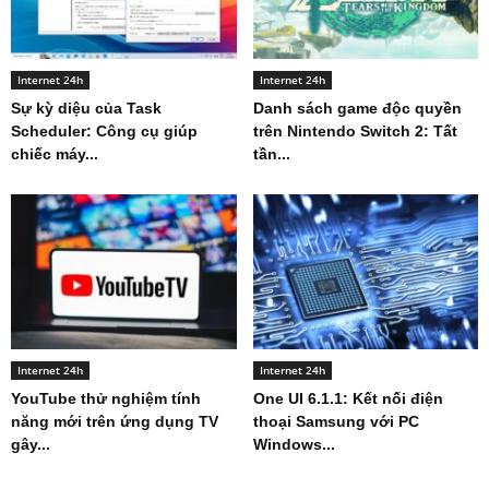
Internet 24h
Internet 24h
Sự kỳ diệu của Task
Danh sách game độc quyền
Scheduler: Công cụ giúp
trên Nintendo Switch 2: Tất
chiếc máy...
tần...
Internet 24h
Internet 24h
YouTube thử nghiệm tính
One UI 6.1.1: Kết nối điện
năng mới trên ứng dụng TV
thoại Samsung với PC
gây...
Windows...