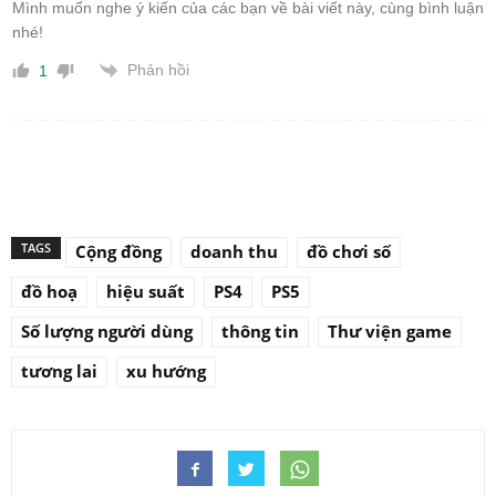
Mình muốn nghe ý kiến của các bạn về bài viết này, cùng bình luận
nhé!
Phản hồi
1
TAGS
Cộng đồng
doanh thu
đồ chơi số
đồ hoạ
hiệu suất
PS4
PS5
Số lượng người dùng
thông tin
Thư viện game
tương lai
xu hướng