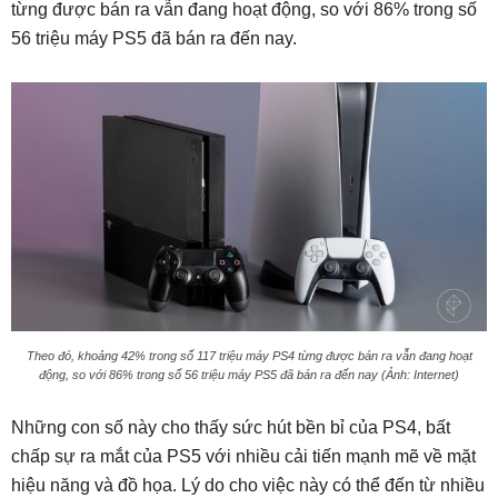
từng được bán ra vẫn đang hoạt động, so với 86% trong số
56 triệu máy PS5 đã bán ra đến nay.
Theo đó, khoảng 42% trong số 117 triệu máy PS4 từng được bán ra vẫn đang hoạt
động, so với 86% trong số 56 triệu máy PS5 đã bán ra đến nay (Ảnh: Internet)
Những con số này cho thấy sức hút bền bỉ của PS4, bất
chấp sự ra mắt của PS5 với nhiều cải tiến mạnh mẽ về mặt
hiệu năng và đồ họa. Lý do cho việc này có thể đến từ nhiều