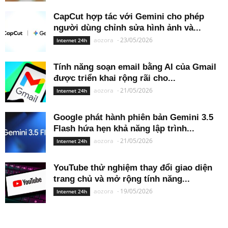
CapCut hợp tác với Gemini cho phép
người dùng chỉnh sửa hình ảnh và...
aozora
-
23/05/2026
Internet 24h
Tính năng soạn email bằng AI của Gmail
được triển khai rộng rãi cho...
aozora
-
21/05/2026
Internet 24h
Google phát hành phiên bản Gemini 3.5
Flash hứa hẹn khả năng lập trình...
aozora
-
21/05/2026
Internet 24h
YouTube thử nghiệm thay đổi giao diện
trang chủ và mở rộng tính năng...
aozora
-
19/05/2026
Internet 24h