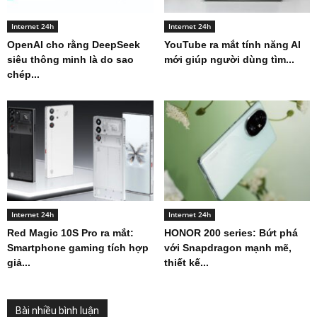
Internet 24h
Internet 24h
OpenAI cho rằng DeepSeek
YouTube ra mắt tính năng AI
siêu thông minh là do sao
mới giúp người dùng tìm...
chép...
Internet 24h
Internet 24h
Red Magic 10S Pro ra mắt:
HONOR 200 series: Bứt phá
Smartphone gaming tích hợp
với Snapdragon mạnh mẽ,
giả...
thiết kế...
Bài nhiều bình luận