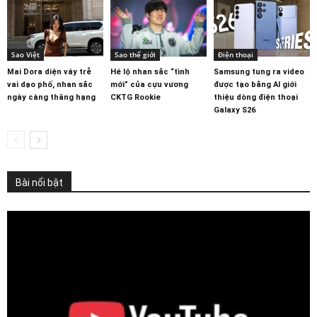
Sao Việt
Sao thế giới
Điện thoại
Mai Dora diện váy trễ
Hé lộ nhan sắc “tình
Samsung tung ra video
vai dạo phố, nhan sắc
mới” của cựu vương
được tạo bằng AI giới
ngày càng thăng hạng
CKTG Rookie
thiệu dòng điện thoại
Galaxy S26
Bài nổi bật