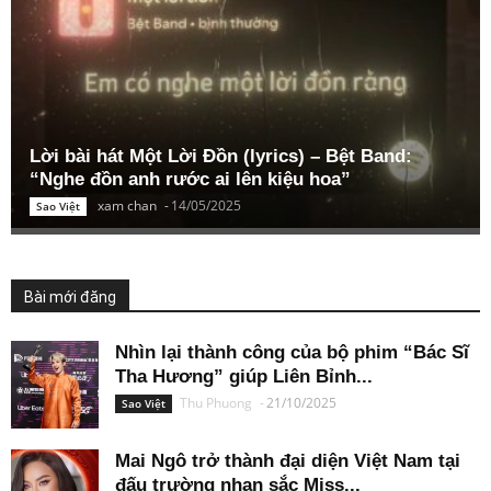
Lời bài hát Một Lời Đồn (lyrics) – Bệt Band:
“Nghe đồn anh rước ai lên kiệu hoa”
xam chan
-
14/05/2025
Sao Việt
Bài mới đăng
Nhìn lại thành công của bộ phim “Bác Sĩ
Tha Hương” giúp Liên Bỉnh...
Thu Phuong
-
21/10/2025
Sao Việt
Mai Ngô trở thành đại diện Việt Nam tại
đấu trường nhan sắc Miss...