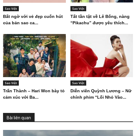
Sao Việt
Sao Việt
Bất ngờ với vẻ đẹp cuốn hút
Tất tần tật về Lê Bống, nàng
của bản sao ca...
“Pikachu” được yêu thích...
Sao Việt
Sao Việt
Trấn Thành – Hari Won bày tỏ
Diễn viên Quỳnh Lương – Nữ
cảm xúc với Ba...
chính phim “Lối Nhỏ Vào...
Bài liên quan