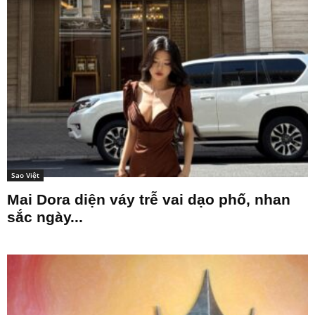
Sao Việt
Mai Dora diện váy trễ vai dạo phố, nhan
sắc ngày...