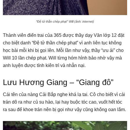
“Đệ tử thần chép phạt” Will (ảnh: internet)
Thành viên điển trai của 365 được thầy dạy Văn lớp 12 đặt
cho biệt danh “Đệ tử thần chép phạt” vì anh liên tục không
học bài mỗi khi bị gọi lên. Mỗi lần như vậy, thầy “ưu ái” cho
Will 10 lần chép phạt. Will từng hóm hỉnh bảo nhờ vậy mà
anh luyện được tính kiên trì và nhẫn nại.
Lưu Hương Giang – “Giang đô”
Cái tên của nàng Cải Bắp nghe khá lạ tai. Cô cho biết vì cái
trán dô ra như củ su hào, lại hay buộc tóc cao, vuốt hết tóc
ra sau để khoe trán nên bị gọi như vậy cũng không oan lắm.