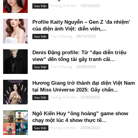
Hoàng Anh Nhi
-
10/10/2025
Sao Việt
Profile Kaity Nguyễn – Gen Z ‘đa nhiệm’
của điện ảnh Việt: diễn viên,...
Tran Phuong
-
06/10/2025
Sao Việt
Denis Đặng profile: Từ “đạo diễn triệu
view” đến tổng tài gây tranh cãi...
Tran Phuong
-
30/09/2025
Sao Việt
Hương Giang trở thành đại diện Việt Nam
tại Miss Universe 2025: Gây chấn...
Hoàng Anh Nhi
-
25/09/2025
Sao Việt
Ngô Kiến Huy “ông hoàng” game show
chạy một lúc 4 show thực tế...
Hoàng Anh Nhi
-
20/08/2025
Sao Việt