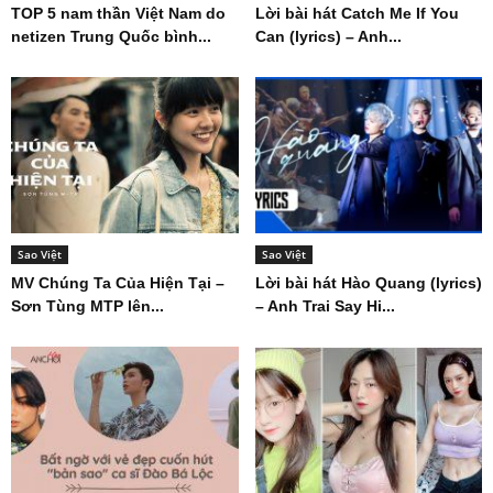
TOP 5 nam thần Việt Nam do
Lời bài hát Catch Me If You
netizen Trung Quốc bình...
Can (lyrics) – Anh...
Sao Việt
Sao Việt
MV Chúng Ta Của Hiện Tại –
Lời bài hát Hào Quang (lyrics)
Sơn Tùng MTP lên...
– Anh Trai Say Hi...