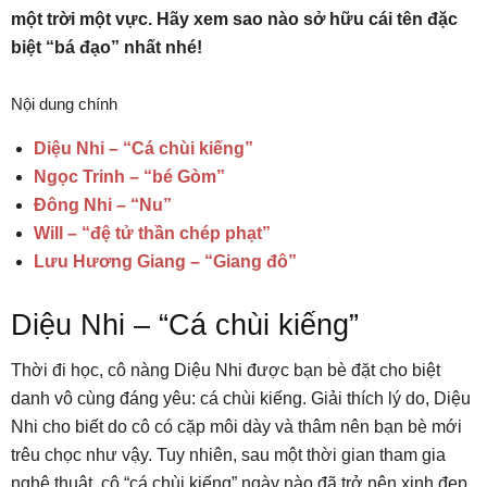
một trời một vực. Hãy xem sao nào sở hữu cái tên đặc
biệt “bá đạo” nhất nhé!
Nội dung chính
Diệu Nhi – “Cá chùi kiếng”
Ngọc Trinh – “bé Gòm”
Đông Nhi – “Nu”
Will – “đệ tử thần chép phạt”
Lưu Hương Giang – “Giang đô”
Diệu Nhi – “Cá chùi kiếng”
Thời đi học, cô nàng Diệu Nhi được bạn bè đặt cho biệt
danh vô cùng đáng yêu: cá chùi kiếng. Giải thích lý do, Diệu
Nhi cho biết do cô có cặp môi dày và thâm nên bạn bè mới
trêu chọc như vậy. Tuy nhiên, sau một thời gian tham gia
nghệ thuật, cô “cá chùi kiếng” ngày nào đã trở nên xinh đẹp