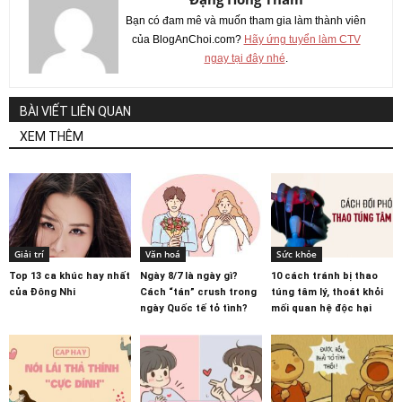
Bạn có đam mê và muốn tham gia làm thành viên
của BlogAnChoi.com?
Hãy ứng tuyển làm CTV
ngay tại đây nhé
.
BÀI VIẾT LIÊN QUAN
XEM THÊM
Giải trí
Văn hoá
Sức khỏe
Top 13 ca khúc hay nhất
Ngày 8/7 là ngày gì?
10 cách tránh bị thao
của Đông Nhi
Cách “tán” crush trong
túng tâm lý, thoát khỏi
ngày Quốc tế tỏ tình?
mối quan hệ độc hại