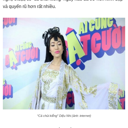
và quyến rũ hơn rất nhiều.
“Cá chùi kiếng” Diệu Nhi (ảnh: internet)