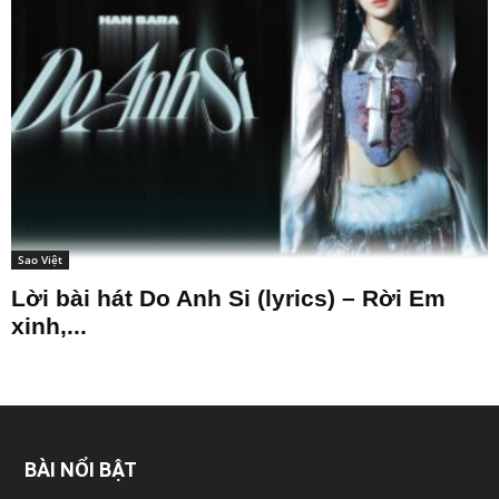
Sao Việt
Lời bài hát Do Anh Si (lyrics) – Rời Em
xinh,...
BÀI NỔI BẬT