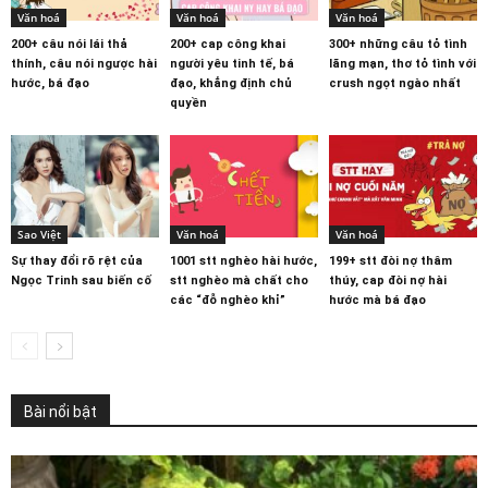
Văn hoá
Văn hoá
Văn hoá
200+ câu nói lái thả
200+ cap công khai
300+ những câu tỏ tình
thính, câu nói ngược hài
người yêu tinh tế, bá
lãng mạn, thơ tỏ tình với
hước, bá đạo
đạo, khẳng định chủ
crush ngọt ngào nhất
quyền
Sao Việt
Văn hoá
Văn hoá
Sự thay đổi rõ rệt của
1001 stt nghèo hài hước,
199+ stt đòi nợ thâm
Ngọc Trinh sau biến cố
stt nghèo mà chất cho
thúy, cap đòi nợ hài
các “đỗ nghèo khỉ”
hước mà bá đạo
Bài nổi bật