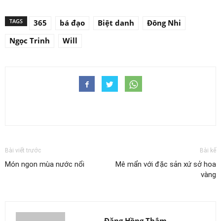
TAGS
365
bá đạo
Biệt danh
Đông Nhi
Ngọc Trinh
Will
Bài viết trước
Bài kế
Món ngon mùa nước nổi
Mê mẩn với đặc sản xứ sở hoa
vàng
Đặng Hồng Thắm