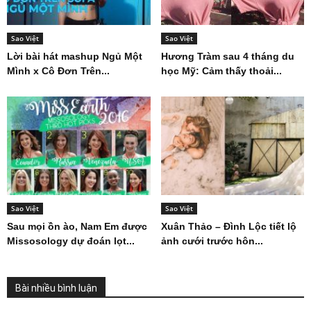
Sao Việt
Sao Việt
Lời bài hát mashup Ngủ Một
Hương Tràm sau 4 tháng du
Mình x Cô Đơn Trên...
học Mỹ: Cảm thấy thoải...
Sao Việt
Sao Việt
Sau mọi ồn ào, Nam Em được
Xuân Thảo – Đình Lộc tiết lộ
Missosology dự đoán lọt...
ảnh cưới trước hôn...
Bài nhiều bình luận