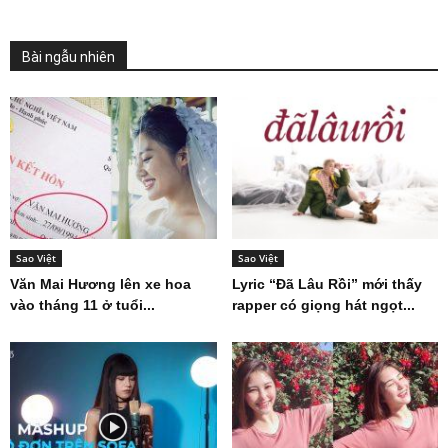
Bài ngẫu nhiên
Sao Việt
Sao Việt
Văn Mai Hương lên xe hoa
Lyric “Đã Lâu Rồi” mới thấy
vào tháng 11 ở tuổi...
rapper có giọng hát ngọt...