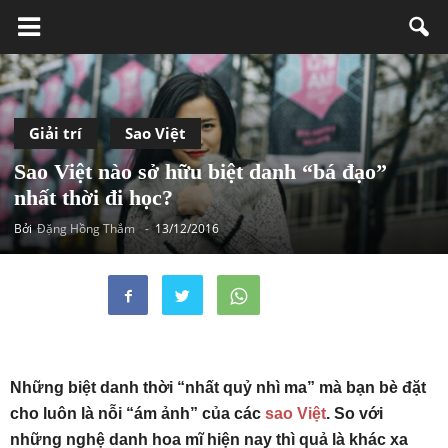
Giải trí
Sao Việt
Sao Việt nào sở hữu biệt danh “bá đạo”
nhất thời đi học?
Bởi
Đặng Hồng Thắm
-
13/12/2016
Những biệt danh thời “nhất quỷ nhì ma” mà bạn bè đặt
cho luôn là nỗi “ám ảnh” của các
sao Việt
. So với
những nghệ danh hoa mĩ hiện nay thì quả là khác xa