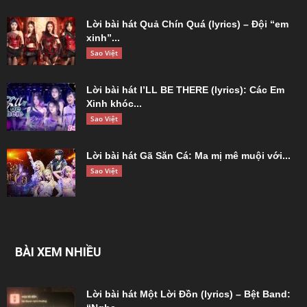
Lời bài hát Quả Chín Quá (lyrics) – Đội “em
xinh”...
Sao Việt
Lời bài hát I’LL BE THERE (lyrics): Các Em
Xinh khóc...
Sao Việt
Lời bài hát Gã Săn Cá: Ma mị mê muội với...
Sao Việt
BÀI XEM NHIỀU
Lời bài hát Một Lời Đồn (lyrics) – Bệt Band: