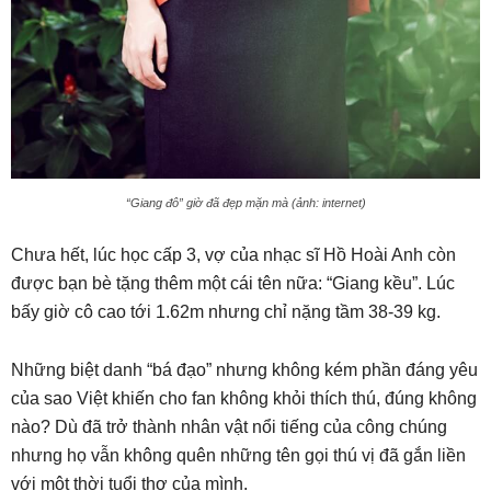
“Giang đô” giờ đã đẹp mặn mà (ảnh: internet)
Chưa hết, lúc học cấp 3, vợ của nhạc sĩ Hồ Hoài Anh còn
được bạn bè tặng thêm một cái tên nữa: “Giang kều”. Lúc
bấy giờ cô cao tới 1.62m nhưng chỉ nặng tầm 38-39 kg.
Những biệt danh “bá đạo” nhưng không kém phần đáng yêu
của sao Việt khiến cho fan không khỏi thích thú, đúng không
nào? Dù đã trở thành nhân vật nổi tiếng của công chúng
nhưng họ vẫn không quên những tên gọi thú vị đã gắn liền
với một thời tuổi thơ của mình.