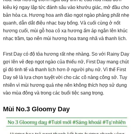
kiêu kỳ ngay lập tức đánh sâu vào khướu giác, mở đầu cho
bản hòa ca. Hương hoa anh đào ngọt ngào phảng phất nhẹ
quanh, dẫn dắt điệu nhạc bay bổng. Và cuối cùng ở nốt
hương cuối, mùi gỗ hoa cỏ xạ hương ấm áp ngân lên khúc
nhạc trầm, tạo nên mùi hương hoa trang nhã và thanh lịch.
First Day có độ tỏa hương rất nhẹ nhàng. So với Rainy Day
gợi lên vẻ đẹp ngọt ngào của thiếu nữ, First Day mang chút
gì đó tinh tế và thanh lịch hơn ở người phụ nữ. Vì thế First
Day sẽ là lựa chọn tuyệt vời cho các cô nàng công sở. Tuy
nhiên vì mùi hương quá nhẹ nên không thích hợp sử dụng
vào mùa đông và trong các buổi tiệc sang trọng.
Mùi No.3 Gloomy Day