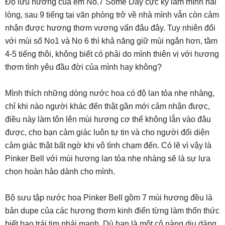
Độ lưu hương của em No.7 Some Day cực kỳ làm mình hài
lòng, sau 9 tiếng tại văn phòng trở về nhà mình vẫn còn cảm
nhận được hương thơm vương vấn đâu đây. Tuy nhiên đối
với mùi số No1 và No 6 thì khả năng giữ mùi ngắn hơn, tầm
4-5 tiếng thôi, không biết có phải do mình thiên vị với hương
thơm tình yêu đầu đời của mình hay không?
Mình thích những dòng nước hoa có độ lan tỏa nhẹ nhàng,
chỉ khi nào người khác đến thật gần mới cảm nhận được,
điều này làm tôn lên mùi hương cơ thể không lẫn vào đâu
được, cho bạn cảm giác luôn tự tin và cho người đối diện
cảm giác thật bất ngờ khi vô tình chạm đến. Có lẽ vì vậy là
Pinker Bell với mùi hương lan tỏa nhẹ nhàng sẽ là sự lựa
chọn hoàn hảo dành cho mình.
Bộ sưu tập nước hoa Pinker Bell gồm 7 mùi hương đều là
bản dupe của các hương thơm kinh điển từng làm thổn thức
biết bao trái tim phái mạnh. Dù bạn là một cô nàng dịu dàng