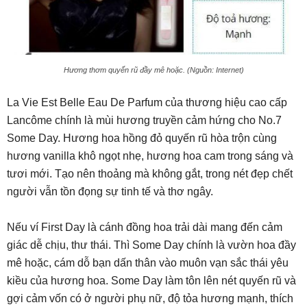
Hương thơm quyến rũ đầy mê hoặc. (Nguồn: Internet)
La Vie Est Belle Eau De Parfum của thương hiệu cao cấp
Lancôme chính là mùi hương truyền cảm hứng cho No.7
Some Day. Hương hoa hồng đỏ quyến rũ hòa trộn cùng
hương vanilla khô ngọt nhẹ, hương hoa cam trong sáng và
tươi mới. Tạo nên thoảng mà không gắt, trong nét đẹp chết
người vẫn tồn đọng sự tinh tế và thơ ngây.
Nếu ví First Day là cánh đồng hoa trải dài mang đến cảm
giác dễ chịu, thư thái. Thì Some Day chính là vườn hoa đầy
mê hoặc, cám dỗ bạn dấn thân vào muôn vạn sắc thái yêu
kiều của hương hoa. Some Day làm tôn lên nét quyến rũ và
gợi cảm vốn có ở người phụ nữ, độ tỏa hương mạnh, thích