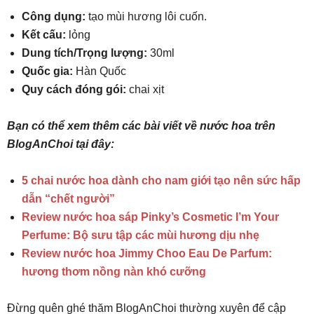
Công dụng:
tạo mùi hương lôi cuốn.
Kết cấu:
lỏng
Dung tích/Trọng lượng:
30ml
Quốc gia:
Hàn Quốc
Quy cách đóng gói:
chai xịt
Bạn có thể xem thêm các bài viết về nước hoa trên
BlogAnChoi tại đây:
5 chai nước hoa dành cho nam giới tạo nên sức hấp
dẫn “chết người”
Review nước hoa sáp Pinky’s Cosmetic I’m Your
Perfume: Bộ sưu tập các mùi hương dịu nhẹ
Review nước hoa Jimmy Choo Eau De Parfum:
hương thơm nồng nàn khó cưỡng
Đừng quên ghé thăm BlogAnChoi thường xuyên để cập