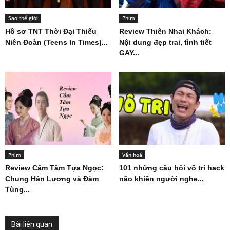
Sao thế giới
Phim
Hồ sơ TNT Thời Đại Thiếu
Review Thiên Nhai Khách:
Niên Đoàn (Teens In Times)...
Nội dung đẹp trai, tình tiết
GAY...
Phim
Văn hoá
Review Cẩm Tâm Tựa Ngọc:
101 những câu hỏi vô tri hack
Chung Hán Lương và Đàm
não khiến người nghe...
Tùng...
Bài liên quan