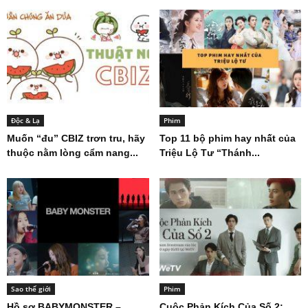
Độc & Lạ
Phim
Muốn “đu” CBIZ trơn tru, hãy
Top 11 bộ phim hay nhất của
thuộc nằm lòng cẩm nang...
Triệu Lộ Tư “Thánh...
Sao thế giới
Phim
Hồ sơ BABYMONSTER –
Cuộc Phản Kích Của Số 2: