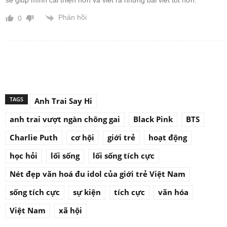
sẽ giúp mình cải thiện hơn và viết ra những bài viết tốt hơn.
Phản hồi
0
TAGS
Anh Trai Say Hi
anh trai vượt ngàn chông gai
Black Pink
BTS
Charlie Puth
cơ hội
giới trẻ
hoạt động
học hỏi
lối sống
lối sống tích cực
Nét đẹp văn hoá đu idol của giới trẻ Việt Nam
sống tích cực
sự kiện
tích cực
văn hóa
Việt Nam
xã hội