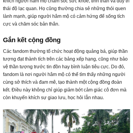
khích người hâm mộ chăm sóc sức khỏe, tinh thần và duy trì
thái độ lạc quan. Họ cũng thường chia sẻ những thói quen
lành mạnh, giúp người hâm mộ có cảm hứng để sống tích
cực và chăm sóc bản thân.
Gắn kết cộng đồng
Các fandom thường tổ chức hoạt động quảng bá, giúp thần
tượng đạt thành tích trên các bảng xếp hạng, cũng như bảo
vệ thần tượng trước tin đồn hay bình luận tiêu cực. Do đó,
fandom là nơi người hâm mộ có thể tìm thấy những người
cùng sở thích và đam mê, tạo thành một cộng đồng đoàn
kết. Điều này không chỉ giúp giảm bớt cảm giác cô đơn mà
còn khuyến khích sự giao lưu, học hỏi lẫn nhau.