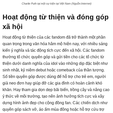
Charlie Puth tại một sự kiện tại Việt Nam (Nguồn:Internet)
Hoạt động từ thiện và đóng góp
xã hội
Hoạt động từ thiện của các fandom đã trở thành một phần
quan trọng trong văn hóa hâm mộ hiện nay, với nhiều sáng
kiến ý nghĩa và tác động tích cực đến xã hội. Các fandom
thường tổ chức quyên góp và gửi tiền cho các tổ chức từ
thiện dưới danh nghĩa của idol vào những dịp đặc biệt như
sinh nhật, kỷ niệm debut hoặc comeback của thần tượng.
Số tiền quyên góp được dùng để hỗ trợ cho trẻ em, người
già neo đơn hay giúp đỡ các gia đình có hoàn cảnh khó
khăn. Hay tham gia dọn dẹp bãi biển, trồng cây và nâng cao
ý thức về môi trường, tạo nên ảnh hưởng tích cực và xây
dựng hình ảnh đẹp cho cộng đồng fan. Các chiến dịch như
quyên góp sách vở, áo ấm mùa đông hoặc hỗ trợ cứu trợ