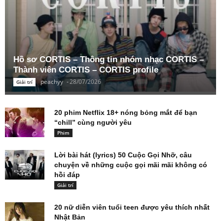
Hồ sơ CORTIS – Thông tin nhóm nhạc CORTIS –
Thành viên CORTIS – CORTIS profile
peachyy
-
28/07/2026
Giải trí
20 phim Netflix 18+ nóng bỏng mắt để bạn
“chill” cùng người yêu
Phim
Lời bài hát (lyrics) 50 Cuộc Gọi Nhỡ, câu
chuyện về những cuộc gọi mãi mãi không có
hồi đáp
Giải trí
20 nữ diễn viên tuổi teen được yêu thích nhất
Nhật Bản