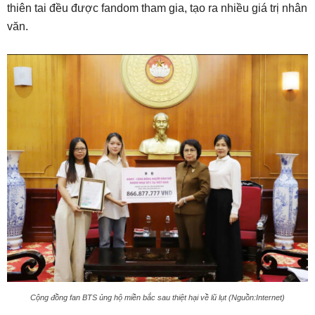
thiên tai đều được fandom tham gia, tạo ra nhiều giá trị nhân
văn.
Cộng đồng fan BTS ủng hộ miền bắc sau thiệt hại về lũ lụt (Nguồn:Internet)