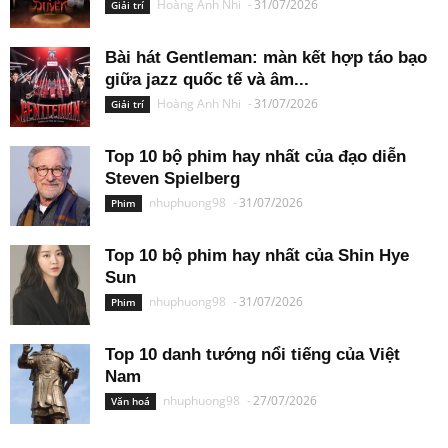
Hoàng Anh Nhi
-
31/07/2026
Giải trí
Bài hát Gentleman: màn kết hợp táo bạo
giữa jazz quốc tế và âm...
Hoàng Anh Nhi
-
31/07/2026
Giải trí
Top 10 bộ phim hay nhất của đạo diễn
Steven Spielberg
nhuphuong98
-
31/07/2026
Phim
Top 10 bộ phim hay nhất của Shin Hye
Sun
nhuphuong98
-
31/07/2026
Phim
Top 10 danh tướng nổi tiếng của Việt
Nam
nhuphuong98
-
27/07/2026
Văn hoá