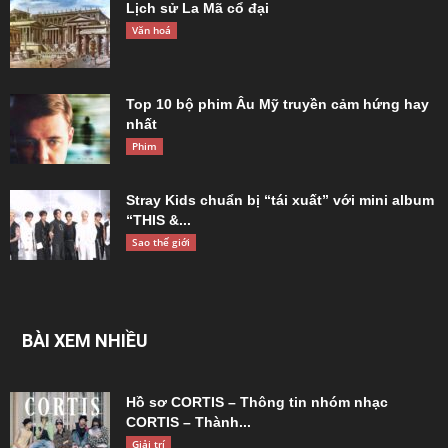
Lịch sử La Mã cổ đại
Văn hoá
Top 10 bộ phim Âu Mỹ truyền cảm hứng hay
nhất
Phim
Stray Kids chuẩn bị “tái xuất” với mini album
“THIS &...
Sao thế giới
BÀI XEM NHIỀU
Hồ sơ CORTIS – Thông tin nhóm nhạc
CORTIS – Thành...
Giải trí