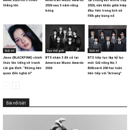
AMAs 2026 với 3 chiến
American Music Awards
tại chung kết World Cup
thắng lớn
2026 sau 5 năm vắng
2026, sân khấu giữa hiệp
bóng
đầu tiên trong lịch sử
FIFA gây bùng nổ
Giải trí
Sao thế giới
Giải trí
Jisoo (BLACKPINK) chính
BTS nhận 3 đề cử tại
BTS tiếp tục lập kỷ lục
thức lên tiếng về tranh
American Music Awards
mới: Giữ vững No.1
cãi gia đình: “Không liên
2026
Billboard 200 hai tuần
quan đến nghệ sĩ”
liên tiếp với “Arirang”
Bài nổi bật