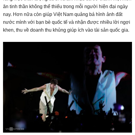
ăn tinh thần không thể thiếu trong mỗi người hiện đại ngày
nay. Hơn nữa còn giúp Việt Nam quảng bá hình ảnh đất
nước mình với bạn bè quốc tế và nhận được nhiều lời ngợi
khen, thu về doanh thu khủng giúp ích vào tài sản quốc gia.