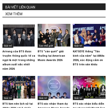
BÀI VIẾT LIÊN QUAN
XEM THÊM
Giải trí
Sao thế giới
Giải trí
Arirang của BTS được
BTS “càn quét” giải
KATSEYE thắng “Tân
truyền thông quốc tế ca
thưởng tại American
binh của năm” tại AMAs
ngợi là một trong những
Music Awards 2026
2026, xúc động cảm ơn
album xuất sắc nhất
BTS trên sân khấu
năm 2026
Giải trí
Giải trí
Giải trí
BTS làm nên lịch sử tại
BTS xác nhận tham dự
BTS xác nhận biểu diễn