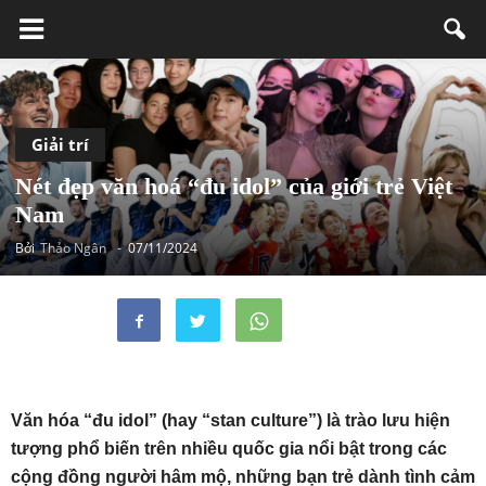
Giải trí
Nét đẹp văn hoá “đu idol” của giới trẻ Việt
Nam
Bởi
Thảo Ngân
-
07/11/2024
Văn hóa “đu idol” (hay “stan culture”) là trào lưu hiện
tượng phổ biến trên nhiều quốc gia nổi bật trong các
cộng đồng người hâm mộ, những bạn trẻ dành tình cảm