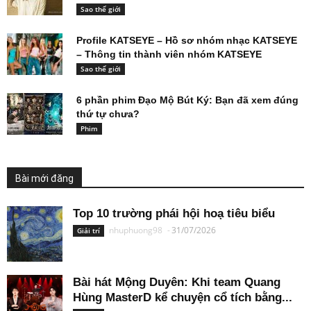
Sao thế giới
Profile KATSEYE – Hồ sơ nhóm nhạc KATSEYE
– Thông tin thành viên nhóm KATSEYE
Sao thế giới
6 phần phim Đạo Mộ Bút Ký: Bạn đã xem đúng
thứ tự chưa?
Phim
Bài mới đăng
Top 10 trường phái hội hoạ tiêu biểu
nhuphuong98
-
31/07/2026
Giải trí
Bài hát Mộng Duyên: Khi team Quang
Hùng MasterD kể chuyện cổ tích bằng...