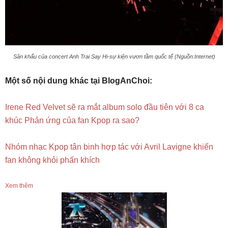
Sân khấu của concert Anh Trai Say Hi-sự kiện vươn tầm quốc tế (Nguồn:Internet)
Một số nội dung khác tại BlogAnChoi:
Irene Red Velvet sẽ ra mắt album solo đầu tiên với 8 ca
khúc Phản ứng của fan Kpop ra sao?
Nhóm nhạc Kpop tân binh hợp tác với Avril Lavigne khiến
fan không khỏi phấn khích
Xem thêm