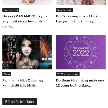
Sao thế giới
Sao thế giới
Hwasa (MAMAMOO) bày tỏ
Dù đã ở cùng nhau 11 năm,
suy nghĩ về sự bùng nổ
Hyoyeon vẫn cảm thấy...
danh...
Phim
Tử Vi - Horoscope
7 phim ma Hàn Quốc hay,
Dự đoán tử vi hàng ngày của
kinh dị tột bậc khiến...
12 cung hoàng đạo...
Bài nhiều bình luận