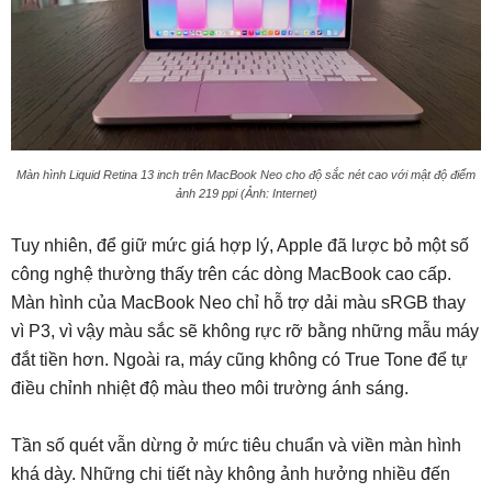
Màn hình Liquid Retina 13 inch trên MacBook Neo cho độ sắc nét cao với mật độ điểm
ảnh 219 ppi (Ảnh: Internet)
Tuy nhiên, để giữ mức giá hợp lý, Apple đã lược bỏ một số
công nghệ thường thấy trên các dòng MacBook cao cấp.
Màn hình của MacBook Neo chỉ hỗ trợ dải màu sRGB thay
vì P3, vì vậy màu sắc sẽ không rực rỡ bằng những mẫu máy
đắt tiền hơn. Ngoài ra, máy cũng không có True Tone để tự
điều chỉnh nhiệt độ màu theo môi trường ánh sáng.
Tần số quét vẫn dừng ở mức tiêu chuẩn và viền màn hình
khá dày. Những chi tiết này không ảnh hưởng nhiều đến