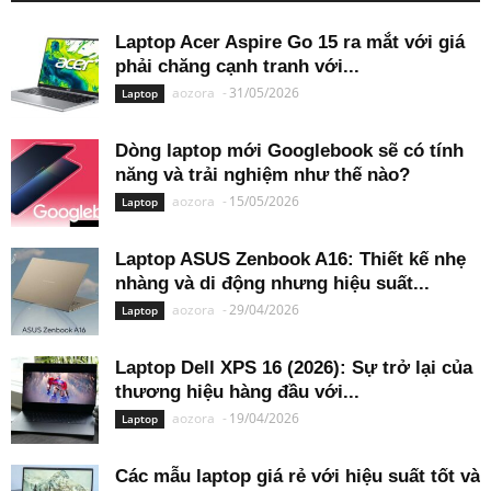
Laptop Acer Aspire Go 15 ra mắt với giá
phải chăng cạnh tranh với...
aozora
-
31/05/2026
Laptop
Dòng laptop mới Googlebook sẽ có tính
năng và trải nghiệm như thế nào?
aozora
-
15/05/2026
Laptop
Laptop ASUS Zenbook A16: Thiết kế nhẹ
nhàng và di động nhưng hiệu suất...
aozora
-
29/04/2026
Laptop
Laptop Dell XPS 16 (2026): Sự trở lại của
thương hiệu hàng đầu với...
aozora
-
19/04/2026
Laptop
Các mẫu laptop giá rẻ với hiệu suất tốt và