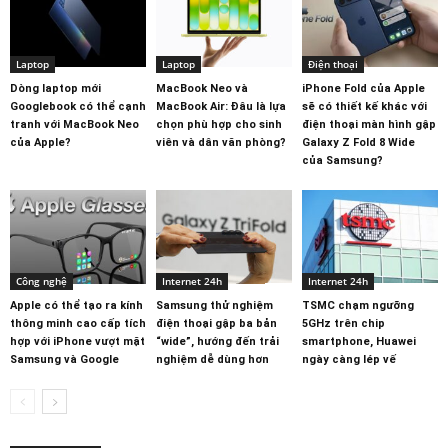
Laptop
Laptop
Điện thoại
Dòng laptop mới
MacBook Neo và
iPhone Fold của Apple
Googlebook có thể cạnh
MacBook Air: Đâu là lựa
sẽ có thiết kế khác với
tranh với MacBook Neo
chọn phù hợp cho sinh
điện thoại màn hình gập
của Apple?
viên và dân văn phòng?
Galaxy Z Fold 8 Wide
của Samsung?
Công nghệ
Internet 24h
Internet 24h
Apple có thể tạo ra kính
Samsung thử nghiệm
TSMC chạm ngưỡng
thông minh cao cấp tích
điện thoại gập ba bản
5GHz trên chip
hợp với iPhone vượt mặt
“wide”, hướng đến trải
smartphone, Huawei
Samsung và Google
nghiệm dễ dùng hơn
ngày càng lép vế