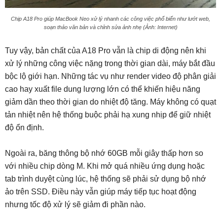
Chip A18 Pro giúp MacBook Neo xử lý nhanh các công việc phổ biến như lướt web,
soạn thảo văn bản và chỉnh sửa ảnh nhẹ (Ảnh: Internet)
Tuy vậy, bản chất của A18 Pro vẫn là chip di động nên khi
xử lý những công việc nặng trong thời gian dài, máy bắt đầu
bộc lộ giới hạn. Những tác vụ như render video độ phân giải
cao hay xuất file dung lượng lớn có thể khiến hiệu năng
giảm dần theo thời gian do nhiệt độ tăng. Máy không có quạt
tản nhiệt nên hệ thống buộc phải hạ xung nhịp để giữ nhiệt
độ ổn định.
Ngoài ra, băng thông bộ nhớ 60GB mỗi giây thấp hơn so
với nhiều chip dòng M. Khi mở quá nhiều ứng dụng hoặc
tab trình duyệt cùng lúc, hệ thống sẽ phải sử dụng bộ nhớ
ảo trên SSD. Điều này vẫn giúp máy tiếp tục hoạt động
nhưng tốc độ xử lý sẽ giảm đi phần nào.