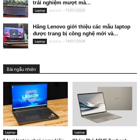
trải nghiệm mượt mà...
aozora
-
15/01/2026
Laptop
Hãng Lenovo giới thiệu các mẫu laptop
được trang bị công nghệ mới và...
aozora
-
14/01/2026
Laptop
Bài ngẫu nhiên
Laptop
Laptop