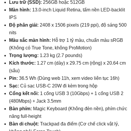
Lưu trữ (SSD):
256GB hoặc 512GB
Màn hình:
13.0-inch Liquid Retina, tấm nền LED-backlit
IPS
Độ phân giải:
2408 x 1506 pixels (219 ppi), độ sáng 500
nits
Màu sắc màn hình:
Hỗ trợ 1 tỷ màu, chuẩn màu sRGB
(Không có True Tone, không ProMotion)
Trọng lượng:
1.23 kg (2.7 pounds)
Kích thước:
1.27 cm (dày) x 29.75 cm (rộng) x 20.64 cm
(sâu)
Pin:
36.5 Wh (Dùng web 11h, xem video liên tục 16h)
Sạc:
Củ sạc USB-C 20W đi kèm trong hộp
Cổng kết nối:
1 cổng USB 3 (10Gbps) + 1 cổng USB 2
(480Mbps) + Jack 3.5mm
Bàn phím:
Magic Keyboard (Không đèn nền), phím chức
năng full-height
Bàn di chuột:
Trackpad đa điểm (Cơ chế click vật lý,