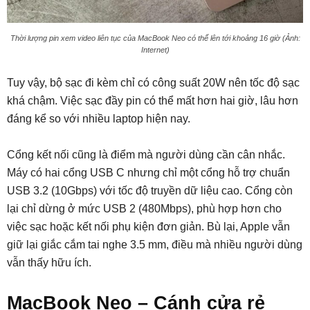
Thời lượng pin xem video liên tục của MacBook Neo có thể lên tới khoảng 16 giờ (Ảnh:
Internet)
Tuy vậy, bộ sạc đi kèm chỉ có công suất 20W nên tốc độ sạc
khá chậm. Việc sạc đầy pin có thể mất hơn hai giờ, lâu hơn
đáng kể so với nhiều laptop hiện nay.
Cổng kết nối cũng là điểm mà người dùng cần cân nhắc.
Máy có hai cổng USB C nhưng chỉ một cổng hỗ trợ chuẩn
USB 3.2 (10Gbps) với tốc độ truyền dữ liệu cao. Cổng còn
lại chỉ dừng ở mức USB 2 (480Mbps), phù hợp hơn cho
việc sạc hoặc kết nối phụ kiện đơn giản. Bù lại, Apple vẫn
giữ lại giắc cắm tai nghe 3.5 mm, điều mà nhiều người dùng
vẫn thấy hữu ích.
MacBook Neo – Cánh cửa rẻ