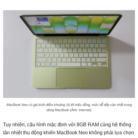
MacBook Neo có giá khởi điểm khoảng 16,49 triệu đồng, mức dễ tiếp cận nhất trong
dòng MacBook (Ảnh: Internet)
Tuy nhiên, cấu hình mặc định với 8GB RAM cùng hệ thống
tản nhiệt thụ động khiến MacBook Neo không phải lựa chọn