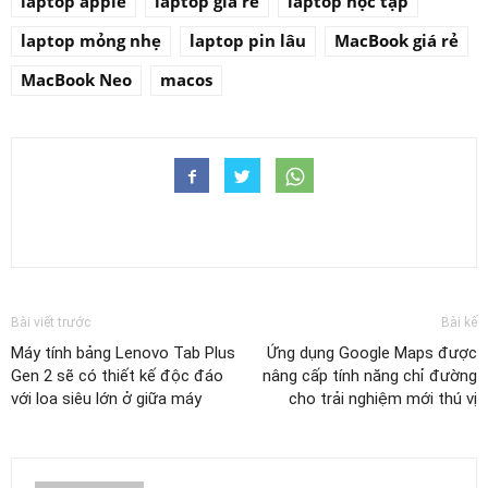
laptop apple
laptop giá rẻ
laptop học tập
laptop mỏng nhẹ
laptop pin lâu
MacBook giá rẻ
MacBook Neo
macos
Bài viết trước
Bài kế
Máy tính bảng Lenovo Tab Plus
Ứng dụng Google Maps được
Gen 2 sẽ có thiết kế độc đáo
nâng cấp tính năng chỉ đường
với loa siêu lớn ở giữa máy
cho trải nghiệm mới thú vị