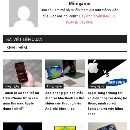
Minigame
Bạn có đam mê và muốn tham gia làm thành viên
của BlogAnChoi.com?
Hãy ứng tuyển làm CTV
ngay tại đây nhé
.
BÀI VIẾT LIÊN QUAN
XEM THÊM
Công nghệ
Công nghệ
Công nghệ
Touch ID có thể trở lại
Apple tăng giá các mẫu
Apple tăng trưởng tốt
trên iPhone Ultra vào
iPad và MacBook có thể
về điện thoại và đồng hồ
mùa thu này: Apple
khiến các thương hiệu
thông minh so với
đang tính gì?
Android tăng theo
Samsung và các hãng
khác