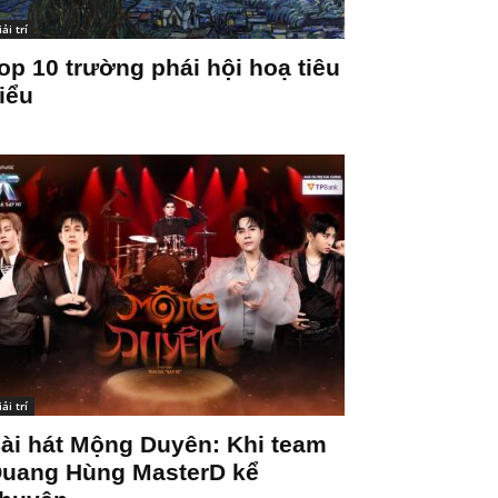
iải trí
op 10 trường phái hội hoạ tiêu
iểu
iải trí
ài hát Mộng Duyên: Khi team
uang Hùng MasterD kể