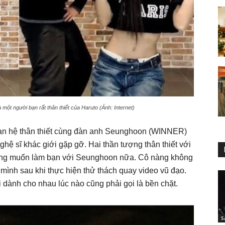
 một người bạn rất thân thiết của Haruto (Ảnh: Internet)
quan hệ thân thiết cùng đàn anh Seunghoon (WINNER)
hệ sĩ khác giới gặp gỡ. Hai thần tượng thân thiết với
ng muốn làm bạn với Seunghoon nữa. Cô nàng không
ê mình sau khi thực hiện thử thách quay video vũ đạo.
i dành cho nhau lúc nào cũng phải gọi là bền chặt.
S