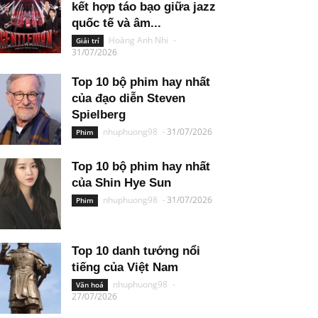
kết hợp táo bạo giữa jazz
quốc tế và âm...
Hoàng Anh Nhi
-
Giải trí
31/07/2026
Top 10 bộ phim hay nhất
của đạo diễn Steven
Spielberg
nhuphuong98
-
31/07/2026
Phim
Top 10 bộ phim hay nhất
của Shin Hye Sun
nhuphuong98
-
31/07/2026
Phim
Top 10 danh tướng nổi
tiếng của Việt Nam
nhuphuong98
-
Văn hoá
27/07/2026