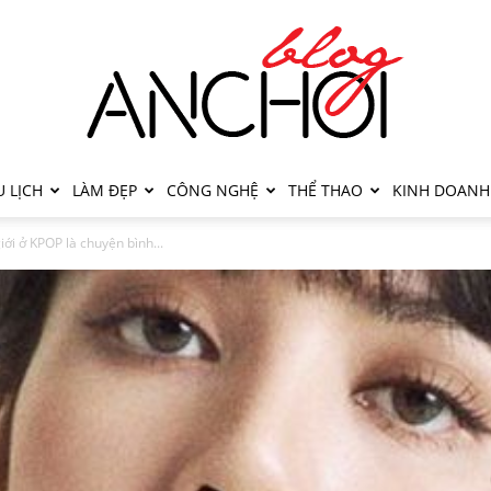
 LỊCH
LÀM ĐẸP
CÔNG NGHỆ
THỂ THAO
KINH DOANH
ới ở KPOP là chuyện bình...