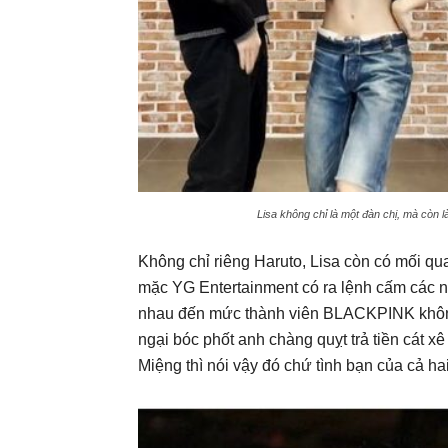
Lisa không chỉ là một đàn chị, mà còn là
Không chỉ riêng Haruto, Lisa còn có mối 
mặc YG Entertainment có ra lệnh cấm các ng
nhau đến mức thành viên BLACKPINK khô
ngại bóc phốt anh chàng quỵt trả tiền cát x
Miệng thì nói vậy đó chứ tình bạn của cả ha