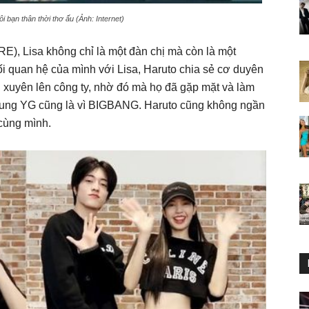
 bạn thân thời thơ ấu (Ảnh: Internet)
), Lisa không chỉ là một đàn chị mà còn là một
ối quan hệ của mình với Lisa, Haruto chia sẻ cơ duyên
g xuyên lên công ty, nhờ đó mà họ đã gặp mặt và làm
hung YG cũng là vì BIGBANG. Haruto cũng không ngần
 cùng mình.