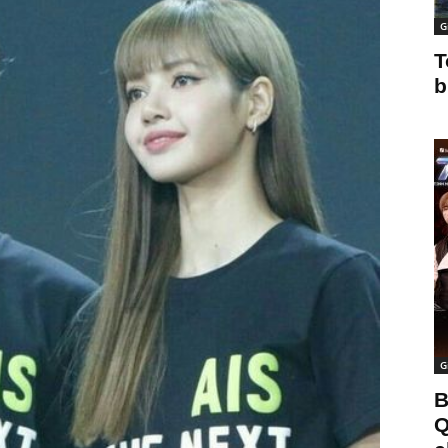
G
T
b
G
B
Q