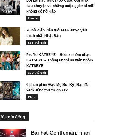
Lời bài hát (lyrics) 50 Cuộc Gọi Nhỡ,
câu chuyện về những cuộc gọi mãi mãi
không có hồi đáp
Giải trí
20 nữ diễn viên tuổi teen được yêu
thích nhất Nhật Bản
Sao thế giới
Profile KATSEYE – Hồ sơ nhóm nhạc
KATSEYE – Thông tin thành viên nhóm
KATSEYE
Sao thế giới
6 phần phim Đạo Mộ Bút Ký: Bạn đã
xem đúng thứ tự chưa?
Phim
Bài mới đăng
Bài hát Gentleman: màn