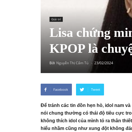
Giải trí
Lisa chứng min
KPOP là chuyệ
Bởi
Nguyễn Thị Cẩm Tú
-
23/02/2024
Facebook
Tweet
Để tránh các tin đồn hẹn hò, idol nam 
nói chung thường có thái độ tiêu cực t
không thích idol của mình tỏ ra thân thiết
hiểu nhầm cũng như xung đột không đán