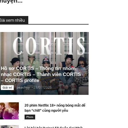
huyện...
Bài xem nhiều
Hồ sơ CORTIS – Thông tin nhóm
nhạc CORTIS – Thành viên CORTIS
– CORTIS profile
peachyy
-
28/07/2026
Giải trí
20 phim Netflix 18+ nóng bỏng mắt để
bạn “chill” cùng người yêu
Phim