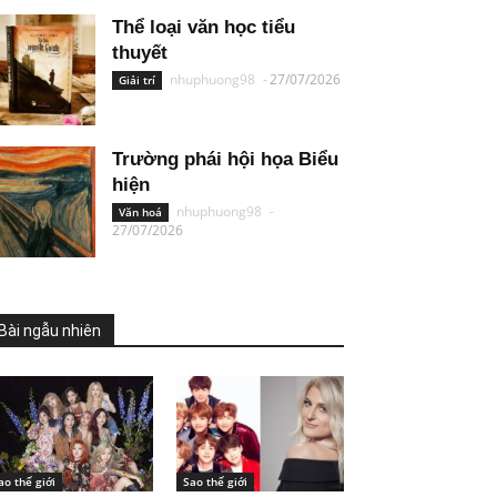
Thể loại văn học tiểu
thuyết
nhuphuong98
-
27/07/2026
Giải trí
Trường phái hội họa Biểu
hiện
nhuphuong98
-
Văn hoá
27/07/2026
Bài ngẫu nhiên
ao thế giới
Sao thế giới