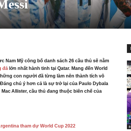
Messi
 vực Nam Mỹ công bố danh sách 26 cầu thủ sẽ nằm
 đá
lớn nhất hành tinh tại Qatar. Mang đến World
những con người đã từng làm nên thành tích vô
áng chú ý hơn cả là sự trở lại của Paulo Dybala
s Mac Allister, cầu thủ đang thuộc biên chế của
Argentina tham dự World Cup 2022
B