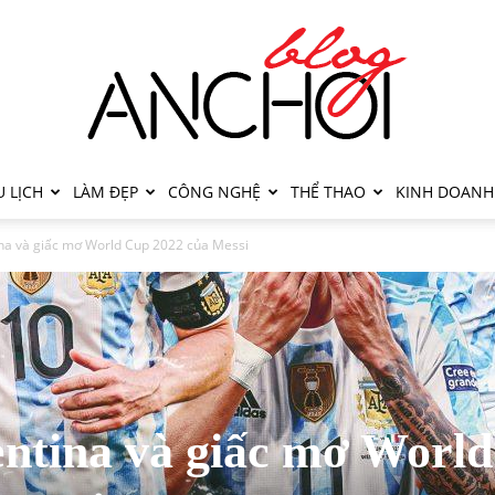
 LỊCH
LÀM ĐẸP
CÔNG NGHỆ
THỂ THAO
KINH DOANH
ina và giấc mơ World Cup 2022 của Messi
entina và giấc mơ World