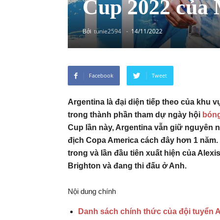
Cup 2022 của 
Bởi
tunie2594
-
14/11/2022
Facebook
Tweet
Argentina là đại diện tiếp theo của khu
trong thành phần tham dự ngày hội
bóng
Cup lần này, Argentina vẫn giữ nguyên 
địch Copa America cách đây hơn 1 năm. Đ
trong và lần đầu tiên xuất hiện của Alexi
Brighton và đang thi đấu ở Anh.
Nội dung chính
Danh sách chính thức của đội tuyển 