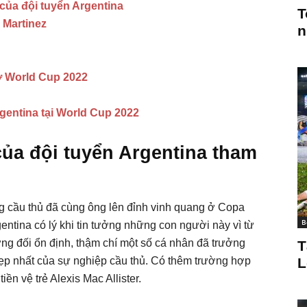
của đội tuyển Argentina
T
 Martinez
n
ở World Cup 2022
gentina tại World Cup 2022
ủa đội tuyển Argentina tham
g cầu thủ đã cùng ông lên đỉnh vinh quang ở Copa
B
ntina có lý khi tin tưởng những con người này vì từ
ng đối ổn định, thậm chí một số cá nhân đã trưởng
T
đẹp nhất của sự nghiệp cầu thủ. Có thêm trường hợp
L
ền vệ trẻ Alexis Mac Allister.