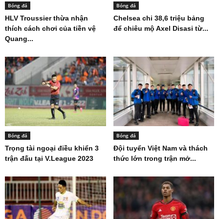
Bóng đá
Bóng đá
HLV Troussier thừa nhận
Chelsea chi 38,6 triệu bảng
thích cách chơi của tiền vệ
để chiêu mộ Axel Disasi từ...
Quang...
Bóng đá
Bóng đá
Trọng tài ngoại điều khiển 3
Đội tuyển Việt Nam và thách
trận đấu tại V.League 2023
thức lớn trong trận mở...