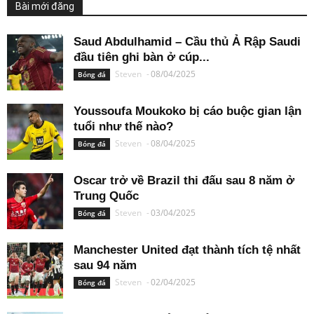
Bài mới đăng
Saud Abdulhamid – Cầu thủ Ả Rập Saudi
đầu tiên ghi bàn ở cúp...
Steven
-
08/04/2025
Bóng đá
Youssoufa Moukoko bị cáo buộc gian lận
tuổi như thế nào?
Steven
-
08/04/2025
Bóng đá
Oscar trở về Brazil thi đấu sau 8 năm ở
Trung Quốc
Steven
-
03/04/2025
Bóng đá
Manchester United đạt thành tích tệ nhất
sau 94 năm
Steven
-
02/04/2025
Bóng đá