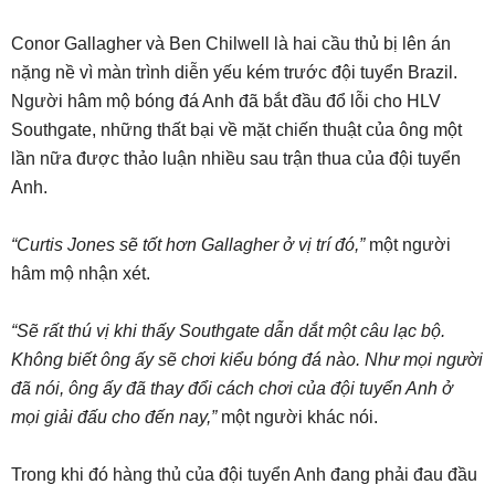
Conor Gallagher và Ben Chilwell là hai cầu thủ bị lên án
nặng nề vì màn trình diễn yếu kém trước đội tuyển Brazil.
Người hâm mộ bóng đá Anh đã bắt đầu đổ lỗi cho HLV
Southgate, những thất bại về mặt chiến thuật của ông một
lần nữa được thảo luận nhiều sau trận thua của đội tuyển
Anh.
“Curtis Jones sẽ tốt hơn Gallagher ở vị trí đó,”
một người
hâm mộ nhận xét.
“Sẽ rất thú vị khi thấy Southgate dẫn dắt một câu lạc bộ.
Không biết ông ấy sẽ chơi kiểu bóng đá nào. Như mọi người
đã nói, ông ấy đã thay đổi cách chơi của đội tuyển Anh ở
mọi giải đấu cho đến nay,”
một người khác nói.
Trong khi đó hàng thủ của đội tuyển Anh đang phải đau đầu