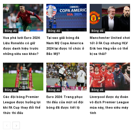
Bóng đá
Bóng đá
Bóng đá
Vua phá lưới Euro 2024:
Tại sao giải bóng đá
Manchester United chơi
Liệu Ronaldo có giữ
Nam Mỹ Copa America
tốt ở FA Cup nhưng HLV
được danh hiệu trước
2024 lại được tổ chức ở
Erik ten Hag vẫn có thể
những siêu sao khác?
Bắc Mỹ?
bị sa thải?
Bóng đá
Bóng đá
Bóng đá
Các đội bóng Premier
Euro 2024: Trang phục
Liverpool được dự đoán
League được hưởng lợi
thi đấu của một số đội
vô địch Premier League
khi FA Cup thay đổi thể
bóng đã được tiết lộ
mùa này, theo siêu máy
thức thi đấu
tính