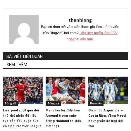
thanhlong
Bạn có đam mê và muốn tham gia làm thành viên
của BlogAnChoi.com?
Hãy ứng tuyển làm CTV
ngay tại đây nhé
.
BÀI VIẾT LIÊN QUAN
XEM THÊM
Bóng đá
Bóng đá
Bóng đá
Liverpool vượt qua đối
Manchester City hòa
Giao hữu Argentina –
thủ khó nhằn để tiếp
Arsenal trong ngày
Costa Rica: Vắng Messi
tục dẫn đầu cuộc đua
Erling Haaland thi đấu
nhưng vẫn đè bẹp đối
vô địch Premier League
mờ nhạt
thủ