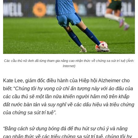
Các cầu thủ nữ Anh đã từng tham gia nâng cao nhận thức về chứng sa sút trí tuệ (Ảnh:
Internet)
Kate Lee, giám đốc điều hành của Hiệp hội Alzheimer cho
biết: “
Chúng tôi hy vọng cử chỉ ấn tượng này với áo đấu của
các cầu thủ sẽ một lần nữa khiến người hâm mộ trên khắp
đất nước bàn tán và suy nghĩ về các dấu hiệu và triệu chứng
của chứng sa sút trí tuệ”.
“Bằng cách sử dụng bóng đá để thu hút sự chú ý và nâng
cao nhận thức về các triệu chứng sa sút trí tuệ, chúng tôi hy