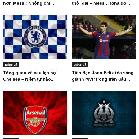
hơn Messi: Không chỉ...
thời đại – Messi, Ronaldo...
Bóng đá
Bóng đá
Tổng quan về câu lạc bộ
Tiền đạo Joao Felix tỏa sáng
Chelsea – Niềm tự hào...
giành MVP trong trận đấu...