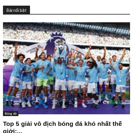
Bài nổi bật
Bóng đá
Top 5 giải vô địch bóng đá khó nhất thế
giới:...