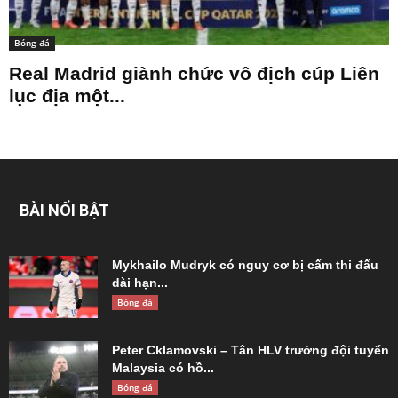
Bóng đá
Real Madrid giành chức vô địch cúp Liên
lục địa một...
BÀI NỔI BẬT
Mykhailo Mudryk có nguy cơ bị cấm thi đấu
dài hạn...
Bóng đá
Peter Cklamovski – Tân HLV trưởng đội tuyển
Malaysia có hồ...
Bóng đá