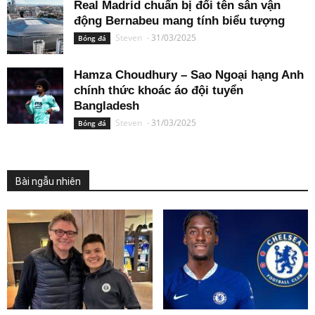
Real Madrid chuẩn bị đổi tên sân vận
động Bernabeu mang tính biểu tượng
Steven
-
31/03/2025
Bóng đá
Hamza Choudhury – Sao Ngoại hạng Anh
chính thức khoác áo đội tuyển
Bangladesh
Steven
-
31/03/2025
Bóng đá
Bài ngẫu nhiên