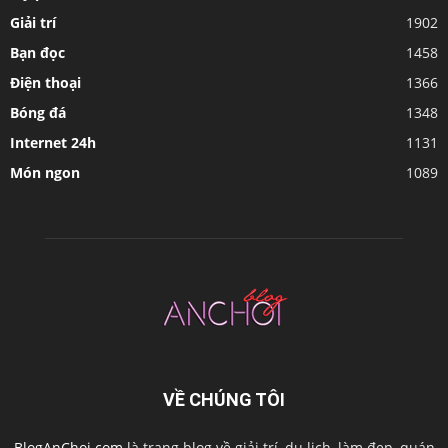
Giải trí
1902
Bạn đọc
1458
Điện thoại
1366
Bóng đá
1348
Internet 24h
1131
Món ngon
1089
VỀ CHÚNG TÔI
BlogAnChoi.com
là trang blog về giải trí, du lịch, làm đẹp, quán